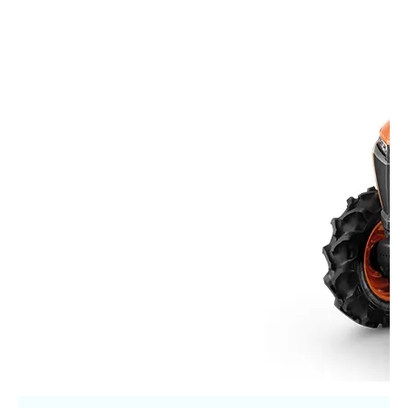
ศูนย์จำหน่ายกล้าแผ่นฯ
สมัครงาน
ประวัติบริษัท
สินค้าอื่น ๆ
ศูนย์จำหน่ายกล้าแผ่นคูโบต้า
สมัครงานคูโบต้า
วิสัยทัศน์และนโยบาย
ข่าวสาร
เครื่องจักรกลก่อสร้าง
สิ่งที่ผู้ลงทุนจะได้รับ
ตำแหน่งงานว่าง
4 หัวใจหลักของธุรกิจ
รถขุดขนาดเล็ก
การลงทุนรายได้และจุดคุ้มทุน
ข่าวสาร
นักศึกษาฝึกงาน
มาตรฐานสู่ความเป็นผู้นำในเอเชีย
ออนไลน์
โชว์รูม
อุปกรณ์ต่อพ่วงรถขุด
วัสดุอุปกรณ์
ข่าวและกิจกรรมที่แนะนำ
สวัสดิการพนักงาน
ธุรกิจต่างประเทศ
รถตักล้อยาง
ขั้นตอนการเข้าร่วมโครงการ
ข่าวสารองค์กร
บริการหลังการขาย
ที่มา
ติดต่อซื้อกล้าแผ่น
ข่าวกิจกรรมเพื่อสังคม
สินค้านวัตกรรมการเกษตร
สินค้าที่ส่งออก
เช่าซื้อ
โฆษณาคูโบต้า
โดรนการเกษตร
สำนักงานต่างประเทศ
ข่าวกิจกรรมเพื่อสังคม
คูโบต้า สโตร์
ศูนย์บริการในต่างประเทศ
โครงการตามแนวพระราชดำริ
ประเทศคู่ค้า
KAS เกษตรครบวงจร
การพัฒนาชุมชน และสังคม
การศึกษา และเยาวชน
คูโบต้าฟาร์ม
สิ่งแวดล้อมความปลอดภัยและอาชีวอนามัย
คูโบต้าแฟมิลี่
คูโบต้าร่วมมือ
เกษตรร่วมใจ
โครงการ
เกษตรแปลงใหญ่
ภาษา
ไทย
English
เอกสารดาวน์โหลด