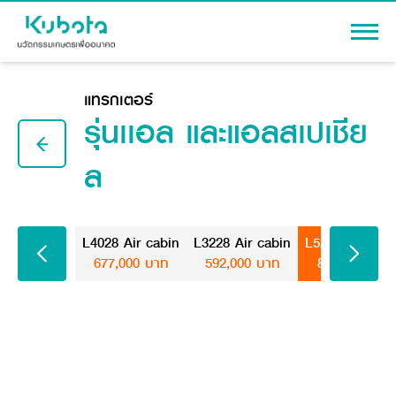
เข้าสู่ระบบ
แทรกเตอร์
รุ่นเเอล และแอลสเปเชีย
ล
สินค้า
เครื่องจักรกลการเกษตร
โปรโมชัน
L4028 Air cabin
L3228 Air cabin
L5228 Air Cab
แทรกเตอร์
677,000 บาท
592,000 บาท
814,000 บาท
สาระความรู้
อุปกรณ์ต่อพ่วงแทรกเตอร์
รถเกี่ยวนวดข้าว
ผู้แทนจำหน่าย
รถดำนา
เครื่องจักรกลการเกษตร
ชุดอุปกรณ์เสริมรถดำนา
ข้อมูลองค์กร
เครื่องยนต์ดีเซล
เครื่องจักรกลการเกษตร
รู้จักสยามคูโบต้า
รถไถ