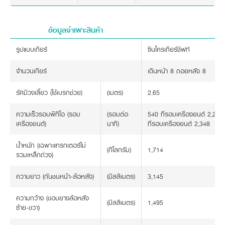
ข้อมูลจำเพาะสินค้า
รูปแบบเกียร์
ซินโครเกียร์ชิฟท์
จำนวนเกียร์
เดินหน้า 8 ถอยหลัง 8
รัศมีวงเลี้ยว (ใช้เบรกช่วย)
(เมตร)
2.65
ความเร็วรอบพีทีโอ (รอบ
(รอบต่อ
540 ที่รอบเครื่องยนต์ 2,26
เครื่องยนต์)
นาที)
ที่รอบเครื่องยนต์ 2,348
น้ำหนัก (เฉพาะแทรกเตอร์ไม่
(กิโลกรัม)
1,714
รวมเหล็กถ่วง)
ความยาว (กันชนหน้า-ล้อหลัง)
(มิลลิเมตร)
3,145
ความกว้าง (ขอบยางล้อหลัง
(มิลลิเมตร)
1,495
ซ้าย-ขวา)