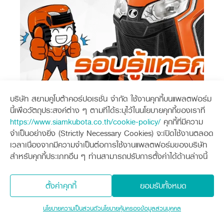
บริษัท สยามคูโบต้าคอร์ปอเรชั่น จำกัด ใช้งานคุกกี้บนแพลตฟอร์ม
นี้เพื่อวัตถุประสงค์ต่าง ๆ ตามที่ได้ระบุไว้ในนโยบายคุกกี้ของเราที่
https://www.siamkubota.co.th/cookie-policy/
คุกกี้ที่มีความ
จำเป็นอย่างยิ่ง (Strictly Necessary Cookies) จะเปิดใช้งานตลอด
เวลาเนื่องจากมีความจำเป็นต่อการใช้งานแพลตฟอร์มของบริษัท
สำหรับคุกกี้ประเภทอื่น ๆ ท่านสามารถปรับการตั้งค่าได้ด้านล่างนี้
วิธีดูแลรักษาสีแทรกเตอร์ให้เงางาม
สินค้าที่เกี่ยวข้อง
ตั้งค่าคุกกี้
ยอมรับทั้งหมด
รุ่น
L3228
ราคา
452,000 บาท
นโยบายความเป็นส่วนตัว
นโยบายคุ้มครองข้อมูลส่วนบุคคล