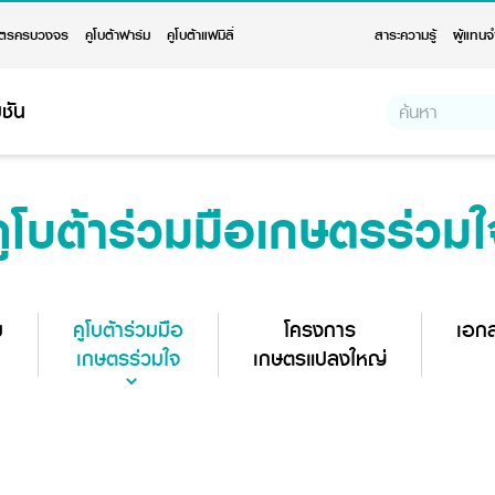
ตรครบวงจร
คูโบต้าฟาร์ม
คูโบต้าแฟมิลี่
สาระความรู้
ผู้แทนจ
ชัน
คูโบต้าร่วมมือเกษตรร่วมใ
ม
คูโบต้าร่วมมือ
โครงการ
เอก
เกษตรร่วมใจ
เกษตรแปลงใหญ่