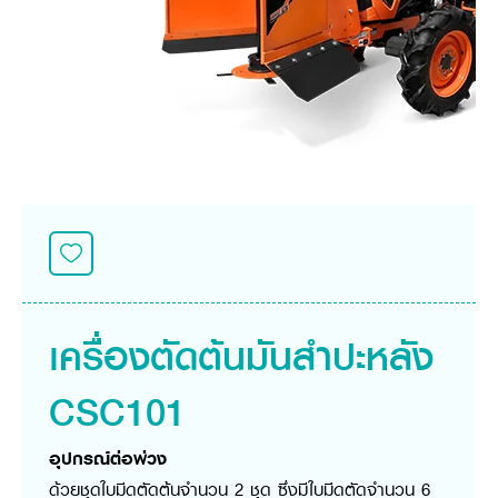
ศูนย์จำหน่ายกล้าแผ่นฯ
สมัครงาน
ประวัติบริษัท
สินค้าอื่น ๆ
ศูนย์จำหน่ายกล้าแผ่นคูโบต้า
สมัครงานคูโบต้า
วิสัยทัศน์และนโยบาย
ข่าวสาร
เครื่องจักรกลก่อสร้าง
สิ่งที่ผู้ลงทุนจะได้รับ
ตำแหน่งงานว่าง
4 หัวใจหลักของธุรกิจ
รถขุดขนาดเล็ก
การลงทุนรายได้และจุดคุ้มทุน
ข่าวสาร
นักศึกษาฝึกงาน
มาตรฐานสู่ความเป็นผู้นำในเอเชีย
ออนไลน์
โชว์รูม
อุปกรณ์ต่อพ่วงรถขุด
วัสดุอุปกรณ์
ข่าวและกิจกรรมที่แนะนำ
สวัสดิการพนักงาน
ธุรกิจต่างประเทศ
รถตักล้อยาง
ขั้นตอนการเข้าร่วมโครงการ
ข่าวสารองค์กร
บริการหลังการขาย
ที่มา
ติดต่อซื้อกล้าแผ่น
ข่าวกิจกรรมเพื่อสังคม
สินค้านวัตกรรมการเกษตร
สินค้าที่ส่งออก
เช่าซื้อ
โฆษณาคูโบต้า
โดรนการเกษตร
สำนักงานต่างประเทศ
ข่าวกิจกรรมเพื่อสังคม
คูโบต้า สโตร์
ศูนย์บริการในต่างประเทศ
โครงการตามแนวพระราชดำริ
ประเทศคู่ค้า
KAS เกษตรครบวงจร
การพัฒนาชุมชน และสังคม
เครื่องตัดต้นมันสำปะหลัง
การศึกษา และเยาวชน
คูโบต้าฟาร์ม
สิ่งแวดล้อมความปลอดภัยและอาชีวอนามัย
CSC101
คูโบต้าแฟมิลี่
คูโบต้าร่วมมือ
เกษตรร่วมใจ
โครงการ
เกษตรแปลงใหญ่
ภาษา
ไทย
English
อุปกรณ์ต่อพ่วง
เอกสารดาวน์โหลด
ด้วยชุดใบมีดตัดต้นจำนวน 2 ชุด ซึ่งมีใบมีดตัดจำนวน 6