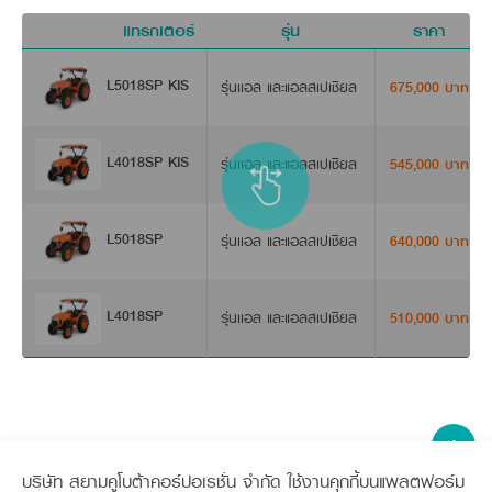
แทรกเตอร์
รุ่น
ราคา
ด
L5018SP KIS
รุ่นเเอล และแอลสเปเชียล
675,000 บาท
L4018SP KIS
รุ่นเเอล และแอลสเปเชียล
545,000 บาท
ควบคุมการทำงานได้อย่างคล่องตัว
ชุดอุปกรณ์ควบคุมด้วยระบบไฮดรอลิกซึ่งผู้ขับขี่สามารถควบคุมได
L5018SP
รุ่นเเอล และแอลสเปเชียล
640,000 บาท
L4018SP
รุ่นเเอล และแอลสเปเชียล
510,000 บาท
บริษัท สยามคูโบต้าคอร์ปอเรชั่น จำกัด ใช้งานคุกกี้บนแพลตฟอร์ม