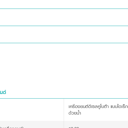
จ
นต์
ออ
เครื่องยนต์ดีเซลคูโบต้า แบบไดเร็
ด้วยน้ำ