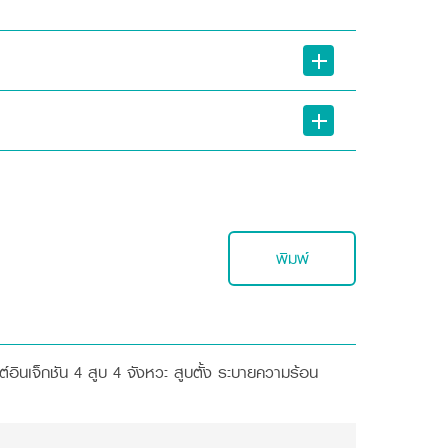
พิมพ์
อแสดงผลข้อมูลแบบ LED
กแบบอย่างพิถีพิถันให้ผู้ขับขี่สามารถอ่านค่าได้ชัดเจนและง่ายทั้งกลางวัน
กต์อินเจ็กชัน 4 สูบ 4 จังหวะ สูบตั้ง ระบายความร้อน