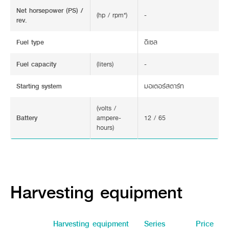
Net horsepower (PS) /
(hp / rpm*)
-
rev.
Fuel type
ดีเซล
Fuel capacity
(liters)
-
Starting system
มอเตอร์สตาร์ท
(volts /
Battery
ampere-
12 / 65
hours)
Harvesting equipment
Harvesting equipment
Series
Price