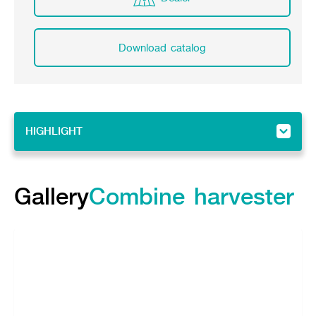
Download catalog
HIGHLIGHT
HIGHLIGHT
Gallery
Gallery
Combine harvester
Feature
Specifications
Implement