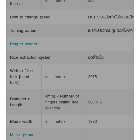
(millimeter)
325
the car
How to change speed
HST ระบบส่งกำลังไฮดรอลิก
Turning pattern
เบรกเลี้ยวควบคุมด้วยไฟฟ้า
Reaper header
Rice extraction system
ชุดล้อโน้ม
Width of the
tusk [head
(millimeter)
2075
tusk]
((mm) x Number of
Diameter x
fingers pulling rice
900 x 5
Length
(pieces))
Blade width
(millimeter)
1980
Massage part