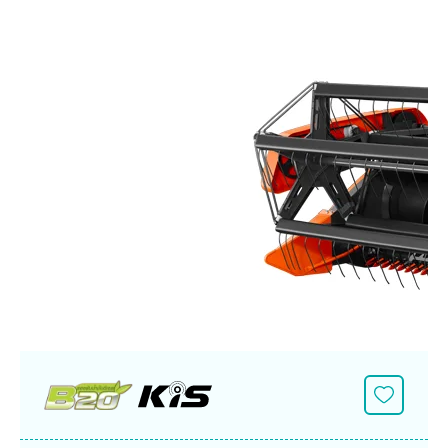
Seeding Center
Career
Company History
Other products
Seeding Center
Career
Vision & Mission
New Update
Construction
Offers
Job Positions
4 Core Pillars of Business
Mini-excavator
Investment
New Update
Internship Program
Asian Leader with International Standard
Online
Showroom
Mini-excavator Implement
Materials
News & Activity
Employee Welfare
International
Wheel Loader
Join the Network
Corporate News
Customer Service
Background
Contact
News & Social Activity
Agricultural Innovation
Export Products
Leasing
TVC
Drone
International Subsidiaries Offices
Social Activities
KUBOTA Store
International Service Centers
Royal Projects
Partners
KUBOTA (Agri) Solutions
Community and Social Development
Education and Youth
KUBOTA FARM
Environment, Safety and Occupational Health
KUBOTA FAMILY
KUBOTA and Farmer
co-operation
Large Scale Farm
language
ไทย
English
Learning Centre