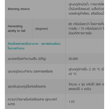
อุณหภูมิหม้อน้ำ, การชาร์จไฟฟ้า
Warning device
น้ำมันเครื่องยนต์, เมล็ดข้าวเต็ม
ของสกรูลำเลียง, แจ้งเตือนน้ำมัน
85 หรือน้อยกว่า โดยการเกี่ยว
Harvesting
(degrees)
การล้ม / 75 หรือน้อยกว่า โดยก
ability to fall
ย้อนทิศทางการล้ม
ห้องโดยสารปรับอากาศ : สภาพแวดล้อม
ในการทำงาน
ขนาดเครื่องทำความเย็น (บีทียู)
20,000
อุณหภูมิภายใน ≤ 25 °C เมื่อ
อุณหภูมิขณะทำงาน (องศาเซลเซียส)
45 °C
จำนวน 4 จุด ปรับได้ 360 องศา
จุดปรับอุณหภูมิในห้องโดยสาร
แรงลมได้ 4 ระดับ)
ความกว้างภายในห้องโดยสาร (ลูกบาศก์
1.23
เมตร)