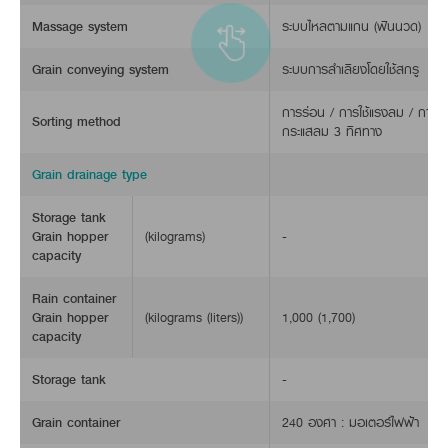
Massage system
ระบบไหลตามแกน (ฟันนวด)
Grain conveying system
ระบบการลำเลียงโดยใช้สกรู
การร่อน / การใช้แรงลม / การคั
Sorting method
กระแสลม 3 ทิศทาง
Grain drainage type
Storage tank
Grain hopper
(kilograms)
-
capacity
Rain container
Grain hopper
(kilograms (liters))
1,000 (1,700)
capacity
Storage tank
-
Grain container
240 องศา : มอเตอร์ไฟฟ้า