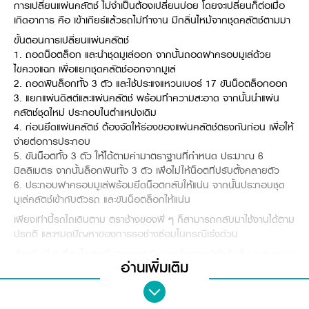
การเปลี่ยนแผ่นคลัตช์ ไม่จำเป็นต้องเปลี่ยนบ่อย โดยจะเปลี่ยนก็ต่อเมื่อ
วารสารออนไลน์
เกิดอาการ คือ เข้าเกียร์แล้วรถไม่ทำงาน มีกลิ่นไหม้จากชุดคลัตช์ตามมา
ขั้นตอนการเปลี่ยนแผ่นคลัตช์
1. ถอดน็อตล็อก และนำชุดมูเล่ออก จากนั้นถอดฝาครอบมูเล่ด้วย
ไขควงแฉก เพื่อแยกชุดคลัตช์ออกจากมูเล่
2. ถอดพินล็อกทั้ง 3 ตัว และใช้ประแจแหวนเบอร์ 17 ขันน็อตล็อกออก
3. แยกแผ่นดิสต์และแผ่นคลัตช์ พร้อมทำความสะอาด จากนั้นนำแผ่น
คลัตช์ชุดใหม่ ประกอบในตำแหน่งเดิม
4. ก่อนยึดแผ่นคลัตช์ ต้องจัดให้ร่องของแผ่นคลัตช์ตรงกันก่อน เพื่อให้
ง่ายต่อการประกอบ
5. ขันน็อตทั้ง 3 ตัว ให้ได้ตามค่ามาตราฐานที่กำหนด ประมาณ 6
มิลลิเมตร จากนั้นล็อกพินทั้ง 3 ตัว เพื่อไม่ให้น็อตที่ปรับตั้งคลายตัว
6. ประกอบฝาครอบมูเล่พร้อมยึดน็อตกลับให้แน่น จากนั้นประกอบชุด
มูเล่คลัตช์เข้ากับตัวรถ และขันน็อตล็อกให้แน่น
เพียงเท่านี้รถไถเดินตาม ตราช้างของพี่ ๆ ก็สามารถกลับมาใช้งานได้ตาม
ปรกติ และหมดปัญหาของการรอช่างซ่อมในกรณีเร่งด่วน
สำหรับพี่ ๆ ที่สนใจเทคนิคการดูแลรักษาเครื่องยนต์หัวข้ออื่น ๆ สามารถ
อ่านเพิ่มเติม
ศึกษาได้ที่ฟังก์ชันในแอปพลิเคชัน Kubota Smart >> เลือก
“เครื่องยนต์&รถไถ” และดูหัวข้อที่สนใจอื่น ๆ แล้วพบกันใหม่ในหัวข้อต่อ
ไปครับ