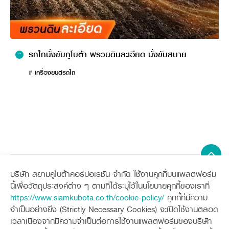
รถไถนั่งขับคูโบต้า พรวนดินละเอียด นั่งขับสบาย
# เครื่องยนต์รถไถ
สินค้าที่เหมาะกับ
การใช้งาน
บริษัท สยามคูโบต้าคอร์ปอเรชั่น จำกัด ใช้งานคุกกี้บนแพลตฟอร์ม
Sitemap
นี้เพื่อวัตถุประสงค์ต่าง ๆ ตามที่ได้ระบุไว้ในนโยบายคุกกี้ของเราที่
https://www.siamkubota.co.th/cookie-policy/
คุกกี้ที่มีความ
เครื่องจักรกลการเกษตร
เครื่องจักรกลก่อสร้าง
จำเป็นอย่างยิ่ง (Strictly Necessary Cookies) จะเปิดใช้งานตลอด
แทรกเตอร์
รถขุดขนาดเล็ก
เวลาเนื่องจากมีความจำเป็นต่อการใช้งานแพลตฟอร์มของบริษัท
อุปกรณ์ต่อพ่วงแทรกเตอร์
อุปกรณ์ต่อพ่วงรถขุด
ช่องทางการติดตาม
ศูนย์ลูกค้าสัมพันธ์คูโบต้า คอนเนค