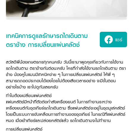
ศูนย์จำหน่ายกล้าแผ่นฯ
สมัครงาน
ประวัติบริษัท
สินค้าอื่น ๆ
ศูนย์จำหน่ายกล้าแผ่นคูโบต้า
สมัครงานคูโบต้า
วิสัยทัศน์และนโยบาย
ข่าวสาร
เครื่องจักรกลก่อสร้าง
สิ่งที่ผู้ลงทุนจะได้รับ
ตำแหน่งงานว่าง
4 หัวใจหลักของธุรกิจ
รถขุดขนาดเล็ก
การลงทุนรายได้และจุดคุ้มทุน
ข่าวสาร
นักศึกษาฝึกงาน
มาตรฐานสู่ความเป็นผู้นำในเอเชีย
ออนไลน์
โชว์รูม
อุปกรณ์ต่อพ่วงรถขุด
วัสดุอุปกรณ์
ข่าวและกิจกรรมที่แนะนำ
เทคนิคการดูแลรักษารถไถเดินตาม
สวัสดิการพนักงาน
ธุรกิจต่างประเทศ
แชร์
รถตักล้อยาง
ขั้นตอนการเข้าร่วมโครงการ
ข่าวสารองค์กร
ตราช้าง การเปลี่ยนแผ่นคลัตช์
บริการหลังการขาย
ที่มา
ติดต่อซื้อกล้าแผ่น
ข่าวกิจกรรมเพื่อสังคม
สินค้านวัตกรรมการเกษตร
สินค้าที่ส่งออก
เช่าซื้อ
โฆษณาคูโบต้า
โดรนการเกษตร
สวัสดีพี่น้องเกษตรกรทุกคนครับ วันนี้เรามาพูดคุยเกี่ยวกับการใช้งาน
สำนักงานต่างประเทศ
ข่าวกิจกรรมเพื่อสังคม
รถไถเดินตาม ตราช้างกันต่อนะครับ ใครที่กำลังใช้งานรถไถเดินตาม ตรา
คูโบต้า สโตร์
ศูนย์บริการในต่างประเทศ
ช้าง น้องคูโบแมนมีเทคนิคง่าย ๆ ในการเปลี่ยนแผ่นคลัตช์ ให้พี่ ๆ
โครงการตามแนวพระราชดำริ
ประเทศคู่ค้า
สามารถถอดประกอบได้เองโดยไม่ต้องเสียเวลารอช่าง จะมีขั้นตอน
KAS เกษตรครบวงจร
การพัฒนาชุมชน และสังคม
อย่างไรบ้าง เราไปดูกันเลยครับ
การศึกษา และเยาวชน
ทำไมต้องเปลี่ยนแผ่นคลัตช์
คูโบต้าฟาร์ม
สิ่งแวดล้อมความปลอดภัยและอาชีวอนามัย
แผ่นคลัตช์มีหน้าที่ตัดต่อกำลังเครื่องยนต์ ในการทำงานระหว่าง
เครื่องยนต์กับชุดเกียร์รถไถเดินตาม ซึ่งแผ่นคลัตช์จะอยู่ในชุดมูเล่คลัตช์
คูโบต้าแฟมิลี่
คูโบต้าร่วมมือ
เกษตรร่วมใจ
โดยเป็นระบบการขับเคลื่อนการทำงานของชุดเกียร์ ในกรณีที่แผ่นคลัตช์
โครงการ
เกษตรแปลงใหญ่
หมด เมื่อเข้าเกียร์และปล่อยคลัตช์แล้ว รถไถเดินตามจะไม่ทำงาน
ภาษา
ไทย
English
เอกสารดาวน์โหลด
การเปลี่ยนแผ่นคลัตช์