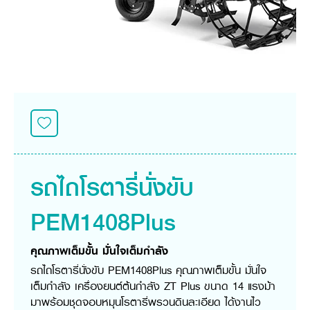
ศูนย์จำหน่ายกล้าแผ่นฯ
สมัครงาน
ประวัติบริษัท
สินค้าอื่น ๆ
ศูนย์จำหน่ายกล้าแผ่นคูโบต้า
สมัครงานคูโบต้า
วิสัยทัศน์และนโยบาย
ข่าวสาร
เครื่องจักรกลก่อสร้าง
สิ่งที่ผู้ลงทุนจะได้รับ
ตำแหน่งงานว่าง
4 หัวใจหลักของธุรกิจ
รถขุดขนาดเล็ก
การลงทุนรายได้และจุดคุ้มทุน
ข่าวสาร
นักศึกษาฝึกงาน
มาตรฐานสู่ความเป็นผู้นำในเอเชีย
ออนไลน์
โชว์รูม
อุปกรณ์ต่อพ่วงรถขุด
วัสดุอุปกรณ์
ข่าวและกิจกรรมที่แนะนำ
สวัสดิการพนักงาน
ธุรกิจต่างประเทศ
รถตักล้อยาง
ขั้นตอนการเข้าร่วมโครงการ
ข่าวสารองค์กร
บริการหลังการขาย
ที่มา
ติดต่อซื้อกล้าแผ่น
ข่าวกิจกรรมเพื่อสังคม
สินค้านวัตกรรมการเกษตร
สินค้าที่ส่งออก
เช่าซื้อ
โฆษณาคูโบต้า
โดรนการเกษตร
สำนักงานต่างประเทศ
ข่าวกิจกรรมเพื่อสังคม
คูโบต้า สโตร์
ศูนย์บริการในต่างประเทศ
รถไถโรตารี่นั่งขับ
โครงการตามแนวพระราชดำริ
ประเทศคู่ค้า
KAS เกษตรครบวงจร
การพัฒนาชุมชน และสังคม
PEM1408Plus
การศึกษา และเยาวชน
คูโบต้าฟาร์ม
สิ่งแวดล้อมความปลอดภัยและอาชีวอนามัย
คุณภาพเต็มขั้น มั่นใจเต็มกำลัง
คูโบต้าแฟมิลี่
คูโบต้าร่วมมือ
เกษตรร่วมใจ
รถไถโรตารี่นั่งขับ PEM1408Plus คุณภาพเต็มขั้น มั่นใจ
โครงการ
เกษตรแปลงใหญ่
ภาษา
ไทย
English
เต็มกำลัง เครื่องยนต์ต้นกำลัง ZT Plus ขนาด 14 แรงม้า
เอกสารดาวน์โหลด
มาพร้อมชุดจอบหมุนโรตารี่พรวนดินละเอียด ได้งานไว