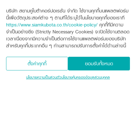
ระดับความเร็วขับเคลื่อนหลัก
3 เกียร์เดินหน้า 1 เกียร์ถอยหลั
บริษัท สยามคูโบต้าคอร์ปอเรชั่น จำกัด ใช้งานคุกกี้บนแพลตฟอร์ม
ระดับความเร็วขับเคลื่อนรอง
2 เกียร์ (สูง-ต่ำ)
นี้เพื่อวัตถุประสงค์ต่าง ๆ ตามที่ได้ระบุไว้ในนโยบายคุกกี้ของเราที่
https://www.siamkubota.co.th/cookie-policy/
คุกกี้ที่มีความ
ระดับความเร็วขับเคลื่อนรวม
6 เกียร์เดินหน้า 2 เกียร์ถอยหลั
จำเป็นอย่างยิ่ง (Strictly Necessary Cookies) จะเปิดใช้งานตลอด
เวลาเนื่องจากมีความจำเป็นต่อการใช้งานแพลตฟอร์มของบริษัท
คลัตช์ควบคุมการเลี้ยว
เฟืองสอดใน 14 ฟัน (แยกชิ้นยึด
สำหรับคุกกี้ประเภทอื่น ๆ ท่านสามารถปรับการตั้งค่าได้ด้านล่างนี้
ระบบเบรก
ผ้าเบรกถ่างออกด้านในดุมเบรก
สินค้าที่เกี่ยวข้อง
ตั้งค่าคุกกี้
ยอมรับทั้งหมด
กว้าง x ยาว x สูง
109 -114 ซม. x 242 ซม. x 10
รุ่น
null
ราคา
138,400 บาท
นโยบายความเป็นส่วนตัว
นโยบายคุ้มครองข้อมูลส่วนบุคคล
น้ำหนักเครื่องยนต์ (กก.)
112
น้ำหนักรวมเมื่อประกอบกับจอบหมุน, ที่นั่ง,
360
ล้อเหล็ก (กก.)