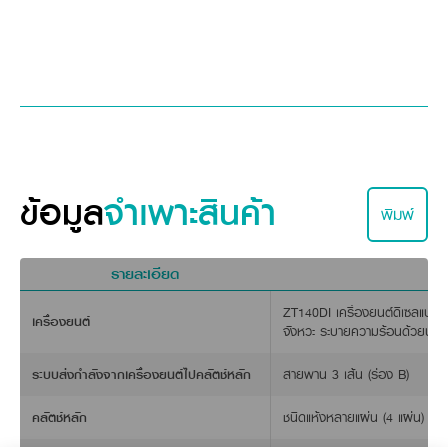
ข้อมูล
จำเพาะสินค้า
พิมพ์
รายละเอียด
ZT140DI เครื่องยนต์ดีเซลแบบ
เครื่องยนต์
จังหวะ ระบายความร้อนด้วยน้ำ
ระบบส่งกำลังจากเครื่องยนต์ไปคลัตช์หลัก
สายพาน 3 เส้น (ร่อง B)
คลัตช์หลัก
ชนิดแห้งหลายแผ่น (4 แผ่น)