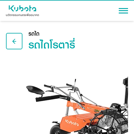
เข้าสู่ระบบ
รถไถ
รถไถโรตารี่
สินค้า
เครื่องจักรกลการเกษตร
โปรโมชัน
แทรกเตอร์
สาระความรู้
อุปกรณ์ต่อพ่วงแทรกเตอร์
รถเกี่ยวนวดข้าว
ผู้แทนจำหน่าย
รถดำนา
เครื่องจักรกลการเกษตร
ชุดอุปกรณ์เสริมรถดำนา
ข้อมูลองค์กร
เครื่องยนต์ดีเซล
เครื่องจักรกลการเกษตร
รู้จักสยามคูโบต้า
รถไถ