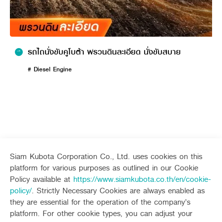
รถไถนั่งขับคูโบต้า พรวนดินละเอียด นั่งขับสบาย
# Diesel Engine
Product suitable for use
Siam Kubota Corporation Co., Ltd. uses cookies on this
platform for various purposes as outlined in our Cookie
Sitemap
Policy available at
https://www.siamkubota.co.th/en/cookie-
policy/
. Strictly Necessary Cookies are always enabled as
Agriculture
Construction
they are essential for the operation of the company’s
Tractor
Mini-excavator
platform. For other cookie types, you can adjust your
Tractor implement
Mini-excavator Implement
Follow up channel
KUBOTA CONNECT :