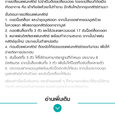
การเปลี่ยนแผ่นคลัตช์ ไม่จำเป็นต้องเปลี่ยนบ่อย โดยจะเปลี่ยนก็ต่อเมื่อ
Online Journal
เกิดอาการ คือ เข้าเกียร์แล้วรถไม่ทำงาน มีกลิ่นไหม้จากชุดคลัตช์ตามมา
ขั้นตอนการเปลี่ยนแผ่นคลัตช์
1. ถอดน็อตล็อก และนำชุดมูเล่ออก จากนั้นถอดฝาครอบมูเล่ด้วย
ไขควงแฉก เพื่อแยกชุดคลัตช์ออกจากมูเล่
2. ถอดพินล็อกทั้ง 3 ตัว และใช้ประแจแหวนเบอร์ 17 ขันน็อตล็อกออก
3. แยกแผ่นดิสต์และแผ่นคลัตช์ พร้อมทำความสะอาด จากนั้นนำแผ่น
คลัตช์ชุดใหม่ ประกอบในตำแหน่งเดิม
4. ก่อนยึดแผ่นคลัตช์ ต้องจัดให้ร่องของแผ่นคลัตช์ตรงกันก่อน เพื่อให้
ง่ายต่อการประกอบ
5. ขันน็อตทั้ง 3 ตัว ให้ได้ตามค่ามาตราฐานที่กำหนด ประมาณ 6
มิลลิเมตร จากนั้นล็อกพินทั้ง 3 ตัว เพื่อไม่ให้น็อตที่ปรับตั้งคลายตัว
6. ประกอบฝาครอบมูเล่พร้อมยึดน็อตกลับให้แน่น จากนั้นประกอบชุด
มูเล่คลัตช์เข้ากับตัวรถ และขันน็อตล็อกให้แน่น
เพียงเท่านี้รถไถเดินตาม ตราช้างของพี่ ๆ ก็สามารถกลับมาใช้งานได้ตาม
ปรกติ และหมดปัญหาของการรอช่างซ่อมในกรณีเร่งด่วน
สำหรับพี่ ๆ ที่สนใจเทคนิคการดูแลรักษาเครื่องยนต์หัวข้ออื่น ๆ สามารถ
อ่านเพิ่มเติม
ศึกษาได้ที่ฟังก์ชันในแอปพลิเคชัน Kubota Smart >> เลือก
“เครื่องยนต์&รถไถ” และดูหัวข้อที่สนใจอื่น ๆ แล้วพบกันใหม่ในหัวข้อต่อ
ไปครับ