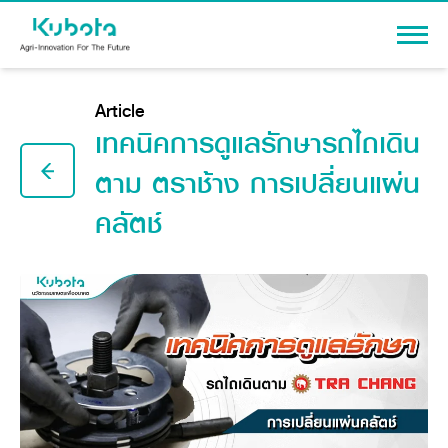
Sign In
Article
เทคนิคการดูแลรักษารถไถเดิน
ตาม ตราช้าง การเปลี่ยนแผ่น
คลัตช์
PRODUCTS
Agriculture
PROMOTION
Tractor
Knowledge
Tractor implement
Combine Harvester
Dealers
Rice Transplanter
Machinery
Transplant Accessory
Corporate
Diesel Engine
Machinery
About Us
Power Tiller