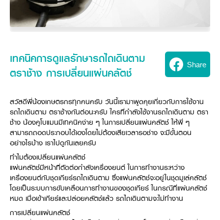
Seeding Center
Career
Company History
Other products
Seeding Center
Career
Vision & Mission
New Update
Construction
Offers
Job Positions
4 Core Pillars of Business
Mini-excavator
Investment
New Update
Internship Program
Asian Leader with International Standard
Online
Showroom
Mini-excavator Implement
Materials
News & Activity
เทคนิคการดูแลรักษารถไถเดินตาม
Employee Welfare
International
Share
Wheel Loader
Join the Network
Corporate News
ตราช้าง การเปลี่ยนแผ่นคลัตช์
Customer Service
Background
Contact
News & Social Activity
Agricultural Innovation
Export Products
Leasing
TVC
Drone
สวัสดีพี่น้องเกษตรกรทุกคนครับ วันนี้เรามาพูดคุยเกี่ยวกับการใช้งาน
International Subsidiaries Offices
Social Activities
รถไถเดินตาม ตราช้างกันต่อนะครับ ใครที่กำลังใช้งานรถไถเดินตาม ตรา
KUBOTA Store
International Service Centers
ช้าง น้องคูโบแมนมีเทคนิคง่าย ๆ ในการเปลี่ยนแผ่นคลัตช์ ให้พี่ ๆ
Royal Projects
Partners
สามารถถอดประกอบได้เองโดยไม่ต้องเสียเวลารอช่าง จะมีขั้นตอน
KUBOTA (Agri) Solutions
Community and Social Development
อย่างไรบ้าง เราไปดูกันเลยครับ
Education and Youth
ทำไมต้องเปลี่ยนแผ่นคลัตช์
KUBOTA FARM
Environment, Safety and Occupational Health
แผ่นคลัตช์มีหน้าที่ตัดต่อกำลังเครื่องยนต์ ในการทำงานระหว่าง
เครื่องยนต์กับชุดเกียร์รถไถเดินตาม ซึ่งแผ่นคลัตช์จะอยู่ในชุดมูเล่คลัตช์
KUBOTA FAMILY
KUBOTA and Farmer
co-operation
โดยเป็นระบบการขับเคลื่อนการทำงานของชุดเกียร์ ในกรณีที่แผ่นคลัตช์
Large Scale Farm
หมด เมื่อเข้าเกียร์และปล่อยคลัตช์แล้ว รถไถเดินตามจะไม่ทำงาน
language
ไทย
English
Learning Centre
การเปลี่ยนแผ่นคลัตช์