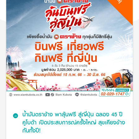
ศูนย์จำหน่ายกล้าแผ่นฯ
สมัครงาน
ประวัติบริษัท
สินค้าอื่น ๆ
ศูนย์จำหน่ายกล้าแผ่นคูโบต้า
สมัครงานคูโบต้า
วิสัยทัศน์และนโยบาย
ข่าวสาร
เครื่องจักรกลก่อสร้าง
สิ่งที่ผู้ลงทุนจะได้รับ
ตำแหน่งงานว่าง
4 หัวใจหลักของธุรกิจ
รถขุดขนาดเล็ก
การลงทุนรายได้และจุดคุ้มทุน
ข่าวสาร
นักศึกษาฝึกงาน
มาตรฐานสู่ความเป็นผู้นำในเอเชีย
ออนไลน์
โชว์รูม
อุปกรณ์ต่อพ่วงรถขุด
วัสดุอุปกรณ์
ข่าวและกิจกรรมที่แนะนำ
สวัสดิการพนักงาน
ธุรกิจต่างประเทศ
รถตักล้อยาง
ขั้นตอนการเข้าร่วมโครงการ
ข่าวสารองค์กร
บริการหลังการขาย
ที่มา
ติดต่อซื้อกล้าแผ่น
ข่าวกิจกรรมเพื่อสังคม
สินค้านวัตกรรมการเกษตร
สินค้าที่ส่งออก
เช่าซื้อ
โฆษณาคูโบต้า
โดรนการเกษตร
สำนักงานต่างประเทศ
ข่าวกิจกรรมเพื่อสังคม
คูโบต้า สโตร์
ศูนย์บริการในต่างประเทศ
โครงการตามแนวพระราชดำริ
ประเทศคู่ค้า
KAS เกษตรครบวงจร
การพัฒนาชุมชน และสังคม
การศึกษา และเยาวชน
คูโบต้าฟาร์ม
สิ่งแวดล้อมความปลอดภัยและอาชีวอนามัย
น้ำมันตราช้าง พาลุ้นฟรี สู่ญี่ปุ่น ฉลอง 45 ปี
คูโบต้าแฟมิลี่
คูโบต้าร่วมมือ
เกษตรร่วมใจ
คูโบต้า เปิดประสบการณ์ครั้งใหญ่ สุขเคียงข้าง
โครงการ
เกษตรแปลงใหญ่
ภาษา
ไทย
English
กันทั้งปี!
เอกสารดาวน์โหลด