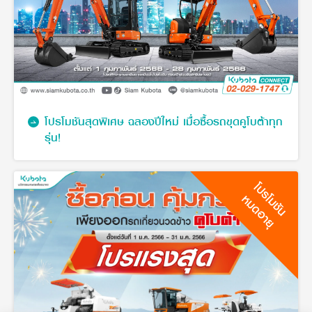
โปรโมชันสุดพิเศษ ฉลองปีใหม่ เมื่อซื้อรถขุดคูโบต้าทุก
รุ่น!
โปรโมชัน
หมดอายุ