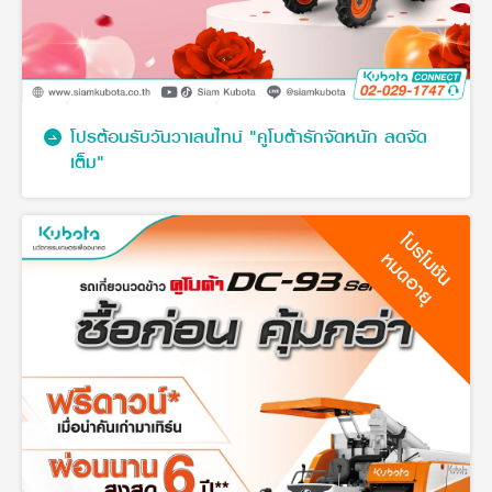
โปรต้อนรับวันวาเลนไทน์ "คูโบต้ารักจัดหนัก ลดจัด
เต็ม"
โปรโมชัน
หมดอายุ