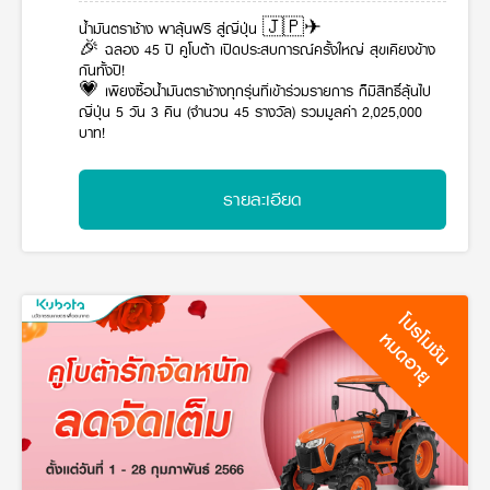
วารสารออนไลน์
น้ำมันตราช้าง พาลุ้นฟรี สู่ญี่ปุ่น 🇯🇵✈
🎉 ฉลอง 45 ปี คูโบต้า เปิดประสบการณ์ครั้งใหญ่ สุขเคียงข้าง
กันทั้งปี!
💗 เพียงซื้อน้ำมันตราช้างทุกรุ่นที่เข้าร่วมรายการ ก็มีสิทธิ์ลุ้นไป
ญี่ปุ่น 5 วัน 3 คืน (จำนวน 45 รางวัล) รวมมูลค่า 2,025,000
บาท!
รายละเอียด
โปรโมชัน
หมดอายุ