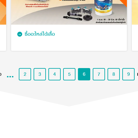
ซื้ออะไหล่ได้เสื้อ
...
ว
2
3
4
5
6
7
8
9