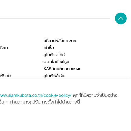
บริการหลังการขาย
เรียน
เช่าซื้อ
คูโบต้า สโตร์
ออนไลน์โชว์รูม
KAS เกษตรครบวงจร
อสังคม
คูโบต้าฟาร์ม
ลด
www.siamkubota.co.th/cookie-policy/
คุกกี้ที่มีความจำเป็นอย่าง
 ๆ ท่านสามารถปรับการตั้งค่าได้ด้านล่างนี้
ศูนย์ลูกค้าสัมพันธ์คูโบต้า คอนเนค
พูดคุย