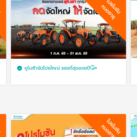
ัน
โปรโมชัน
หมดอายุ
คูโบต้าจัดโปรใหญ่ แรงที่สุดของปี🥳
ัน
โปรโมชัน
หมดอายุ