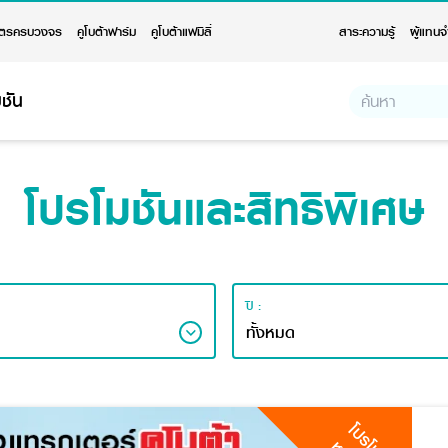
ตรครบวงจร
คูโบต้าฟาร์ม
คูโบต้าแฟมิลี่
สาระความรู้
ผู้แทนจ
ชัน
โปรโมชันและสิทธิพิเศษ
ปี :
โปรโมชัน