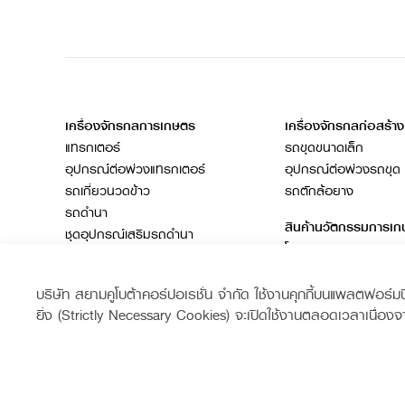
เครื่องจักรกลการเกษตร
เครื่องจักรกลก่อสร้าง
แทรกเตอร์
รถขุดขนาดเล็ก
อุปกรณ์ต่อพ่วงแทรกเตอร์
อุปกรณ์ต่อพ่วงรถขุด
รถเกี่ยวนวดข้าว
รถตักล้อยาง
รถดำนา
สินค้านวัตกรรมการเ
ชุดอุปกรณ์เสริมรถดำนา
โดรนการเกษตร
เครื่องยนต์ดีเซล
รถไถ
บริษัท สยามคูโบต้าคอร์ปอเรชั่น จำกัด ใช้งานคุกกี้บนแพลตฟอร์มนี้เ
สินค้าอื่น ๆ
ยิ่ง (Strictly Necessary Cookies) จะเปิดใช้งานตลอดเวลาเนื่องจ
ช่องทางการติดตาม
Siam Kubota
Siam Kub