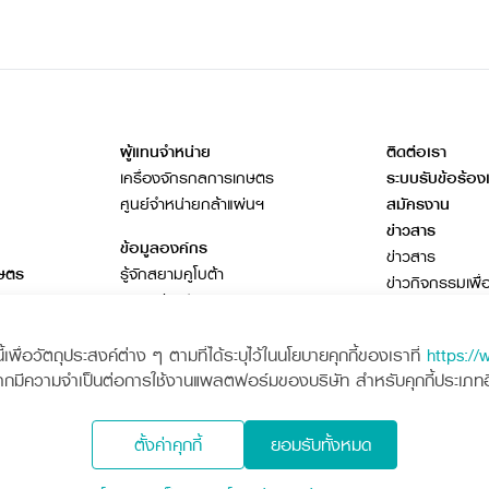
ผู้แทนจำหน่าย
ติดต่อเรา
เครื่องจักรกลการเกษตร
ระบบรับข้อร้อง
ศูนย์จำหน่ายกล้าแผ่นฯ
สมัครงาน
ข่าวสาร
ข้อมูลองค์กร
ข่าวสาร
กษตร
รู้จักสยามคูโบต้า
ข่าวกิจกรรมเพื่
ธุรกิจต่างประเทศ
โฆษณาคูโบต้า
เอกสารดาวน์โห
พื่อวัตถุประสงค์ต่าง ๆ ตามที่ได้ระบุไว้ในนโยบายคุกกี้ของเราที่
https://
วารสารออนไลน์
ากมีความจำเป็นต่อการใช้งานแพลตฟอร์มของบริษัท สำหรับคุกกี้ประเภทอื่น
ota
Siam Kubota
ตั้งค่าคุกกี้
ยอมรับทั้งหมด