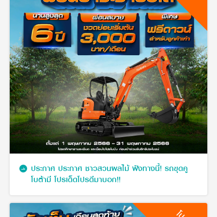
ประกาศ ประกาศ ชาวสวนผลไม้ ฟังทางนี้! รถขุดคู
โบต้ามี โปรเด็ดโปรดีมาบอก!!