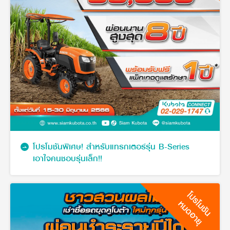
โปรโมชันพิเศษ! สำหรับแทรกเตอร์รุ่น B-Series
เอาใจคนชอบรุ่นเล็ก!!
โปรโมชัน
หมดอายุ