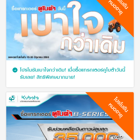
โปรโมชัน
หมดอายุ
โปรโมชันเบาใจกว่าเดิม! เมื่อซื้อแทรกเตอร์คูโบต้าวันนี้
รับเลย! สิทธิพิเศษมากมาย!
โปรโมชัน
หมดอายุ