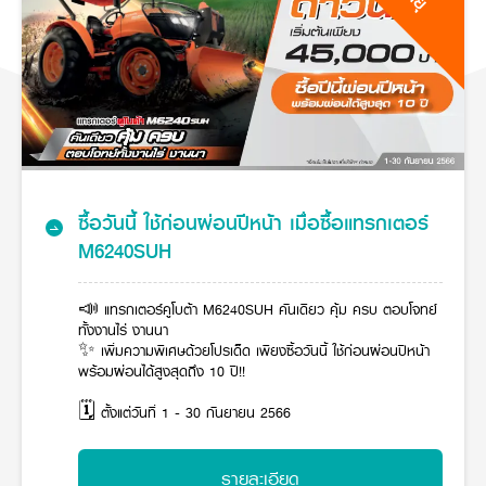
ศูนย์จำหน่ายกล้าแผ่นฯ
สมัครงาน
ประวัติบริษัท
สินค้าอื่น ๆ
ศูนย์จำหน่ายกล้าแผ่นคูโบต้า
สมัครงานคูโบต้า
วิสัยทัศน์และนโยบาย
ข่าวสาร
เครื่องจักรกลก่อสร้าง
สิ่งที่ผู้ลงทุนจะได้รับ
ตำแหน่งงานว่าง
4 หัวใจหลักของธุรกิจ
รถขุดขนาดเล็ก
การลงทุนรายได้และจุดคุ้มทุน
ข่าวสาร
นักศึกษาฝึกงาน
มาตรฐานสู่ความเป็นผู้นำในเอเชีย
ออนไลน์
โชว์รูม
อุปกรณ์ต่อพ่วงรถขุด
วัสดุอุปกรณ์
ข่าวและกิจกรรมที่แนะนำ
สวัสดิการพนักงาน
ธุรกิจต่างประเทศ
รถตักล้อยาง
ขั้นตอนการเข้าร่วมโครงการ
ข่าวสารองค์กร
บริการหลังการขาย
ที่มา
ติดต่อซื้อกล้าแผ่น
ข่าวกิจกรรมเพื่อสังคม
สินค้านวัตกรรมการเกษตร
สินค้าที่ส่งออก
เช่าซื้อ
โฆษณาคูโบต้า
โดรนการเกษตร
ซื้อวันนี้ ใช้ก่อนผ่อนปีหน้า เมื่อซื้อแทรกเตอร์
สำนักงานต่างประเทศ
ข่าวกิจกรรมเพื่อสังคม
M6240SUH
คูโบต้า สโตร์
ศูนย์บริการในต่างประเทศ
โครงการตามแนวพระราชดำริ
ประเทศคู่ค้า
KAS เกษตรครบวงจร
การพัฒนาชุมชน และสังคม
📣 แทรกเตอร์คูโบต้า M6240SUH คันเดียว คุ้ม ครบ ตอบโจทย์
ทั้งงานไร่ งานนา
การศึกษา และเยาวชน
คูโบต้าฟาร์ม
✨ เพิ่มความพิเศษด้วยโปรเด็ด เพียงซื้อวันนี้ ใช้ก่อนผ่อนปีหน้า
สิ่งแวดล้อมความปลอดภัยและอาชีวอนามัย
พร้อมผ่อนได้สูงสุดถึง 10 ปี!!
คูโบต้าแฟมิลี่
คูโบต้าร่วมมือ
เกษตรร่วมใจ
🗓 ตั้งแต่วันที่ 1 - 30 กันยายน 2566
โครงการ
เกษตรแปลงใหญ่
ภาษา
ไทย
English
เอกสารดาวน์โหลด
รายละเอียด