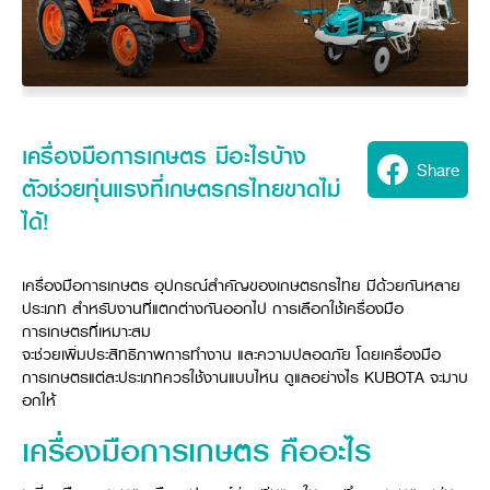
Seeding Center
Career
Company History
Other products
Seeding Center
Career
Vision & Mission
New Update
Construction
Offers
Job Positions
4 Core Pillars of Business
Mini-excavator
Investment
New Update
Internship Program
Asian Leader with International Standard
Online
Showroom
Mini-excavator Implement
Materials
News & Activity
Employee Welfare
International
Wheel Loader
Join the Network
เครื่องมือการเกษตร มีอะไรบ้าง
Corporate News
Customer Service
Share
Background
Contact
News & Social Activity
Agricultural Innovation
ตัวช่วยทุ่นแรงที่เกษตรกรไทยขาดไม่
Export Products
Leasing
TVC
Drone
ได้!
International Subsidiaries Offices
Social Activities
KUBOTA Store
International Service Centers
Royal Projects
เครื่องมือการเกษตร อุปกรณ์สำคัญของเกษตรกรไทย มีด้วยกันหลาย
Partners
KUBOTA (Agri) Solutions
ประเภท สำหรับงานที่แตกต่างกันออกไป การเลือกใช้เครื่องมือ
Community and Social Development
การเกษตรที่เหมาะสม
Education and Youth
KUBOTA FARM
จะช่วยเพิ่มประสิทธิภาพการทำงาน และความปลอดภัย โดยเครื่องมือ
Environment, Safety and Occupational Health
การเกษตรแต่ละประเภทควรใช้งานแบบไหน ดูแลอย่างไร KUBOTA จะมาบ
KUBOTA FAMILY
อกให้
KUBOTA and Farmer
co-operation
Large Scale Farm
เครื่องมือการเกษตร คืออะไร
language
ไทย
English
Learning Centre