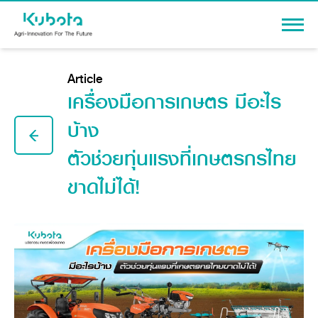
Sign In
Article
เครื่องมือการเกษตร มีอะไร
บ้าง
ตัวช่วยทุ่นแรงที่เกษตรกรไทย
PRODUCTS
Agriculture
ขาดไม่ได้!
PROMOTION
Tractor
Knowledge
Tractor implement
Combine Harvester
Dealers
Rice Transplanter
Machinery
Transplant Accessory
Corporate
Diesel Engine
Machinery
About Us
Power Tiller