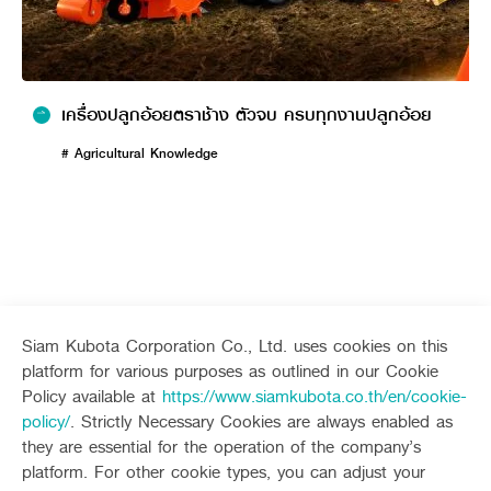
เครื่องปลูกอ้อยตราช้าง ตัวจบ ครบทุกงานปลูกอ้อย
# Agricultural Knowledge
Siam Kubota Corporation Co., Ltd. uses cookies on this
platform for various purposes as outlined in our Cookie
เสียม
เครื่องมือการเกษตรสำหรับการขุดมีน้ำหนักเบา เหมาะ
Sitemap
Policy available at
https://www.siamkubota.co.th/en/cookie-
สำหรับการขุดหลุมขนาดเล็กและลึก นิยมใช้ในการปลูกต้นไม้
policy/
. Strictly Necessary Cookies are always enabled as
เคียว
เครื่องมือการเกษตรสำหรับการตัดเหมาะสำหรับการเกี่ยว
Agriculture
Construction
they are essential for the operation of the company’s
ข้าวที่กอไม่ใหญ่มากนัก
Tractor
Mini-excavator
platform. For other cookie types, you can adjust your
ขวาน
เครื่องมือการเกษตรสำหรับการตัด เฉาะ เหมาะใช้ในการตัด
Tractor implement
Mini-excavator Implement
Follow up channel
KUBOTA CONNECT :