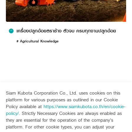
ลดการสูญเสียผลผลิต
เครื่องจักรกลทางการเกษตรสามารถ
ทำงานได้อย่างรวดเร็วและทันต่อเวลา ทำให้ลดโอกาสในการสูญ
เสียผลผลิตจากการเน่าเสียหรือสูญหาย เพราะการเก็บเกี่ยวโดยใช้
แรงงานคนจะเกิดการร่วงหล่นของเมล็ดพืชหรือการเหยียบย่ำ
ผลผลิต
เครื่องปลูกอ้อยตราช้าง ตัวจบ ครบทุกงานปลูกอ้อย
ลดต้นทุนการผลิต
เครื่องจักรกลทางการเกษตรสามารถช่วย
ประหยัดค่าใช้จ่ายในหลายด้าน เช่น ค่าใช้จ่ายในการจ้างแรงงาน ค่า
# Agricultural Knowledge
ใช้จ่ายในการขนส่ง ค่าใช้จ่าย
ในการบำรุงรักษา
เพิ่มประสิทธิภาพในการผลิต
เครื่องจักรกลทางการเกษตร
สามารถช่วยเพิ่มประสิทธิภาพในการผลิต โดยช่วยให้เกษตรกร
สามารถทำงานได้เร็วขึ้น เช่น นวดหรือกะเทาะผลผลิต
ลดความเสี่ยงในการเกิดอุบัติเหตุในการทำงาน
เครื่องจักรกล
ทางการเกษตรช่วยเพิ่มความปลอดภัยขณะทำงาน เพราะตัว
เครื่องจักรจะมีการติดตั้งเซนเซอร์ความปลอดภัยต่าง ๆ เอาไว้
Siam Kubota Corporation Co., Ltd. uses cookies on this
ภายในเครื่อง เช่น วัดความเอียง, การเร่ง, ทิศทาง หรืออุณหภูมิ
เป็นต้น
platform for various purposes as outlined in our Cookie
Sitemap
Policy available at
https://www.siamkubota.co.th/en/cookie-
เครื่องจักรกลทางการเกษตร มีอะไร
policy/
. Strictly Necessary Cookies are always enabled as
Agriculture
Construction
they are essential for the operation of the company’s
บ้าง ใช้ทำอะไร
Tractor
Mini-excavator
platform. For other cookie types, you can adjust your
Tractor implement
Mini-excavator Implement
Follow up channel
KUBOTA CONNECT :