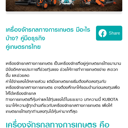
Seeding Center
Career
Company History
Other products
Seeding Center
Career
Vision & Mission
New Update
Construction
Offers
Job Positions
4 Core Pillars of Business
Mini-excavator
Investment
New Update
Internship Program
Asian Leader with International Standard
เครื่องจักรกลทางการเกษตร มีอะไร
Online
Showroom
Mini-excavator Implement
Materials
News & Activity
Share
Employee Welfare
International
บ้าง? คู่มือธุรกิจ
Wheel Loader
Join the Network
Corporate News
Customer Service
Background
คู่เกษตรกรไทย
Contact
News & Social Activity
Agricultural Innovation
Export Products
Leasing
TVC
Drone
International Subsidiaries Offices
เครื่องจักรกลทางการเกษตร เป็นเครื่องจักรที่อยู่คู่เกษตรกรไทยมานาน
Social Activities
KUBOTA Store
International Service Centers
มีข้อดีหลายประการที่ช่วยทุ่นแรง ช่วยให้การทำการเกษตรง่าย สะดวก
Royal Projects
ขึ้น และช่วยลด
Partners
KUBOTA (Agri) Solutions
Community and Social Development
ค่าใช้จ่ายลงได้หลายส่วน แต่เมื่อเกษตรกรเริ่มต้องคิดลงทุนกับ
เครื่องจักรกลทางการเกษตร อาจต้องศึกษาให้รอบด้านก่อนลงทุนเพื่อ
Education and Youth
KUBOTA FARM
ให้ได้เครื่องจักรกล
Environment, Safety and Occupational Health
ทางการเกษตรที่คุ้มค่าและใช้ทุ่นแรงได้ในระยะยาว บทความนี้ KUBOTA
KUBOTA FAMILY
จะมาให้ความรู้ทุกด้านเกี่ยวกับเครื่องจักรกลทางการเกษตร เพื่อให้
KUBOTA and Farmer
co-operation
เกษตรกรไทยทุกท่านลงทุนได้คุ้มค่ามากที่สุด
Large Scale Farm
language
ไทย
English
เครื่องจักรกลทางการเกษตร คือ
Learning Centre