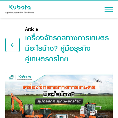
Sign In
Article
เครื่องจักรกลทางการเกษตร
มีอะไรบ้าง? คู่มือธุรกิจ
คู่เกษตรกรไทย
PRODUCTS
Agriculture
PROMOTION
Tractor
Knowledge
Tractor implement
Combine Harvester
Dealers
Rice Transplanter
Machinery
Transplant Accessory
Corporate
Diesel Engine
Machinery
About Us
Power Tiller