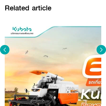
Related article
ภาพจาก :
Siam Kubota
2.
ด้านความทนทาน
รถเกี่ยวนวดข้าวคูโบต้าผลิตจากอะไหล่ที่มีคุณภาพผ่านการรับรอง
มาตรฐานจากคูโบต้า คอร์ปอเรชั่น ประเทศญี่ปุ่น จึงมีความทนทาน ใช้
งานได้นาน
หากดูแลบำรุงรักษาเป็นอย่างดี ก็จะเป็นการช่วยยืดอายุการใช้งานของ
รถเกี่ยวนวดข้าวคูโบต้าให้สามารถใช้งานได้นานยิ่งขึ้น
3.
ด้านความสะดวกสบาย
รถเกี่ยวนวดข้าวคูโบต้า ช่วยทุ่นแรงให้กับเกษตรกรเป็นอย่างมาก จาก
เดิมเกษตรกรไทยเกี่ยวข้าวโดยใช้แรงคนในการเก็บเกี่ยว ซึ่งใช้ระยะเวลาใน
การเก็บเกี่ยว
ค่อนข้างมาก และต้องใช้จำนวนคนเกี่ยวหลายคน แต่เมื่อใช้รถเกี่ยวนวด
ข้าวคูโบต้า จะช่วยให้เกี่ยวข้าวได้เร็วขึ้น ได้ปริมาณข้าวที่มากขึ้น และ
เบาแรงเกษตรกรได้มาก