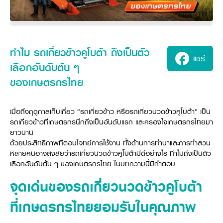
ศูนย์จำหน่ายกล้าแผ่นฯ
สมัครงาน
ประวัติบริษัท
สินค้าอื่น ๆ
ศูนย์จำหน่ายกล้าแผ่นคูโบต้า
สมัครงานคูโบต้า
วิสัยทัศน์และนโยบาย
ข่าวสาร
เครื่องจักรกลก่อสร้าง
สิ่งที่ผู้ลงทุนจะได้รับ
ตำแหน่งงานว่าง
4 หัวใจหลักของธุรกิจ
รถขุดขนาดเล็ก
การลงทุนรายได้และจุดคุ้มทุน
ข่าวสาร
นักศึกษาฝึกงาน
มาตรฐานสู่ความเป็นผู้นำในเอเชีย
ทำไม รถเกี่ยวข้าวคูโบต้า ถึงเป็นตัว
ออนไลน์
โชว์รูม
อุปกรณ์ต่อพ่วงรถขุด
วัสดุอุปกรณ์
ข่าวและกิจกรรมที่แนะนำ
แชร์
สวัสดิการพนักงาน
ธุรกิจต่างประเทศ
เลือกอันดับต้น ๆ
รถตักล้อยาง
ขั้นตอนการเข้าร่วมโครงการ
ข่าวสารองค์กร
บริการหลังการขาย
ที่มา
ของเกษตรกรไทย
ติดต่อซื้อกล้าแผ่น
ข่าวกิจกรรมเพื่อสังคม
สินค้านวัตกรรมการเกษตร
สินค้าที่ส่งออก
เช่าซื้อ
โฆษณาคูโบต้า
โดรนการเกษตร
สำนักงานต่างประเทศ
เมื่อถึงฤดูกาลเก็บเกี่ยว “รถเกี่ยวข้าว หรือรถเกี่ยวนวดข้าวคูโบต้า” เป็น
ข่าวกิจกรรมเพื่อสังคม
คูโบต้า สโตร์
ศูนย์บริการในต่างประเทศ
รถเกี่ยวข้าวที่เกษตรกรนึกถึงเป็นอันดับแรก และครองใจเกษตรกรไทยมา
โครงการตามแนวพระราชดำริ
ยาวนาน
ประเทศคู่ค้า
KAS เกษตรครบวงจร
การพัฒนาชุมชน และสังคม
ด้วยประสิทธิภาพที่ตอบโจทย์การใช้งาน ทั้งด้านการทำนาและการทำสวน
หลายคนอาจสงสัยว่ารถเกี่ยวนวดข้าวคูโบต้ามีดีอย่างไร ทำไมถึงเป็นตัว
การศึกษา และเยาวชน
คูโบต้าฟาร์ม
เลือกอันดับต้น ๆ ของเกษตรกรไทย ในบทความนี้มีคำตอบ
สิ่งแวดล้อมความปลอดภัยและอาชีวอนามัย
จุดเด่นของรถเกี่ยวนวดข้าวคูโบต้า
คูโบต้าแฟมิลี่
คูโบต้าร่วมมือ
เกษตรร่วมใจ
โครงการ
เกษตรแปลงใหญ่
ที่เกษตรกรไทยยอมรับในคุณภาพ
ภาษา
ไทย
English
เอกสารดาวน์โหลด