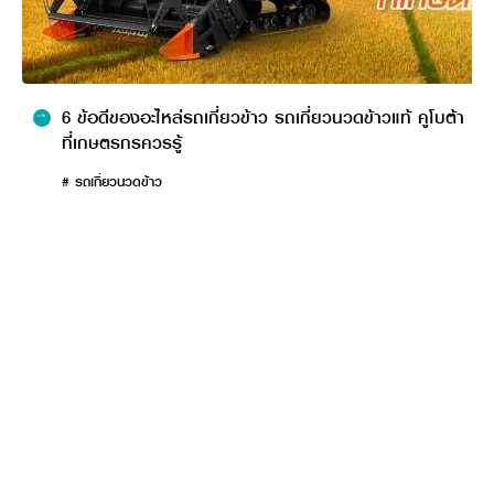
4.
ด้านความคุ้มค่า
เมื่อเทียบราคากับประสิทธิภาพการทำงานของรถเกี่ยวนวดข้าวคูโบต้า
แล้ว ถือว่าคุ้มค่ามาก เพราะลงทุนครั้งเดียวสามารถใช้ได้ตลอดทั้งปี ไม่ว่า
6 ข้อดีของอะไหล่รถเกี่ยวข้าว รถเกี่ยวนวดข้าวแท้ คูโบต้า
จะเป็นเกี่ยวข้าว
ถั่วเขียว หรือข้าวโพด และรถเกี่ยวนวดข้าวคูโบต้ายังประหยัดน้ำมันอีก
ที่เกษตรกรควรรู้
ด้วย ตัวอย่างเช่น รถเกี่ยวนวดข้าวคูโบต้ารุ่น DC-70 Pro ที่รองรับ
# รถเกี่ยวนวดข้าว
น้ำมัน B20
ทำให้ประหยัดต้นทุนค่าน้ำมันไปได้ประมาณ 3.25 บาทต่อลิตร นอกจากนี้
น้ำมัน B20 ยังช่วยลดมลพิษ และเป็นมิตรต่อสิ่งแวดล้อมอีกด้วย
รถเกี่ยวนวดข้าวคูโบต้าเหมาะกับนา
ลักษณะไหนบ้าง
รถเกี่ยวข้าวบางยี่ห้อ เช่น รถเกี่ยวข้าวแบรนด์จีน หรือรถเกี่ยวข้าว
แบรนด์อินเดีย จะเกี่ยวได้เฉพาะนาที่มีลักษณะเป็นพื้นที่ราบเรียบ ไม่
สามารถเกี่ยวในนาที่มีลักษณะ
เป็นหล่มลึก หรือนาที่ลาดเอียงได้ ลักษณะนาจึงมีผลต่อการเลือกรถ
เกี่ยว รถเกี่ยวนวดข้าวคูโบต้าสามารถเกี่ยวได้ทั้งแปลงนาที่มีโคลนลึก และ
แปลงนาที่ลาดเอียง