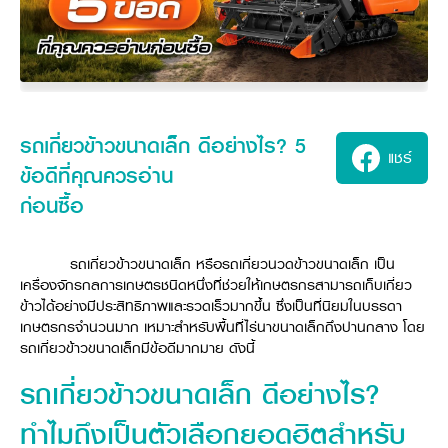
ศูนย์จำหน่ายกล้าแผ่นฯ
สมัครงาน
ประวัติบริษัท
สินค้าอื่น ๆ
ศูนย์จำหน่ายกล้าแผ่นคูโบต้า
สมัครงานคูโบต้า
วิสัยทัศน์และนโยบาย
ข่าวสาร
เครื่องจักรกลก่อสร้าง
สิ่งที่ผู้ลงทุนจะได้รับ
ตำแหน่งงานว่าง
4 หัวใจหลักของธุรกิจ
รถขุดขนาดเล็ก
การลงทุนรายได้และจุดคุ้มทุน
ข่าวสาร
นักศึกษาฝึกงาน
มาตรฐานสู่ความเป็นผู้นำในเอเชีย
ออนไลน์
โชว์รูม
อุปกรณ์ต่อพ่วงรถขุด
วัสดุอุปกรณ์
ข่าวและกิจกรรมที่แนะนำ
สวัสดิการพนักงาน
ธุรกิจต่างประเทศ
รถตักล้อยาง
ขั้นตอนการเข้าร่วมโครงการ
รถเกี่ยวข้าวขนาดเล็ก ดีอย่างไร? 5
ข่าวสารองค์กร
บริการหลังการขาย
แชร์
ที่มา
ติดต่อซื้อกล้าแผ่น
ข่าวกิจกรรมเพื่อสังคม
สินค้านวัตกรรมการเกษตร
ข้อดีที่คุณควรอ่าน
สินค้าที่ส่งออก
เช่าซื้อ
โฆษณาคูโบต้า
โดรนการเกษตร
ก่อนซื้อ
สำนักงานต่างประเทศ
ข่าวกิจกรรมเพื่อสังคม
คูโบต้า สโตร์
ศูนย์บริการในต่างประเทศ
โครงการตามแนวพระราชดำริ
รถเกี่ยวข้าวขนาดเล็ก หรือรถเกี่ยวนวดข้าวขนาดเล็ก เป็น
ประเทศคู่ค้า
KAS เกษตรครบวงจร
เครื่องจักรกลการเกษตรชนิดหนึ่งที่ช่วยให้เกษตรกรสามารถเก็บเกี่ยว
การพัฒนาชุมชน และสังคม
ข้าวได้อย่างมีประสิทธิภาพและรวดเร็วมากขึ้น ซึ่งเป็นที่นิยมในบรรดา
การศึกษา และเยาวชน
คูโบต้าฟาร์ม
เกษตรกรจำนวนมาก เหมาะสำหรับพื้นที่ไร่นาขนาดเล็กถึงปานกลาง โดย
สิ่งแวดล้อมความปลอดภัยและอาชีวอนามัย
รถเกี่ยวข้าวขนาดเล็กมีข้อดีมากมาย ดังนี้
คูโบต้าแฟมิลี่
คูโบต้าร่วมมือ
เกษตรร่วมใจ
รถเกี่ยวข้าวขนาดเล็ก ดีอย่างไร?
โครงการ
เกษตรแปลงใหญ่
ภาษา
ไทย
English
ทำไมถึงเป็นตัวเลือกยอดฮิตสำหรับ
เอกสารดาวน์โหลด