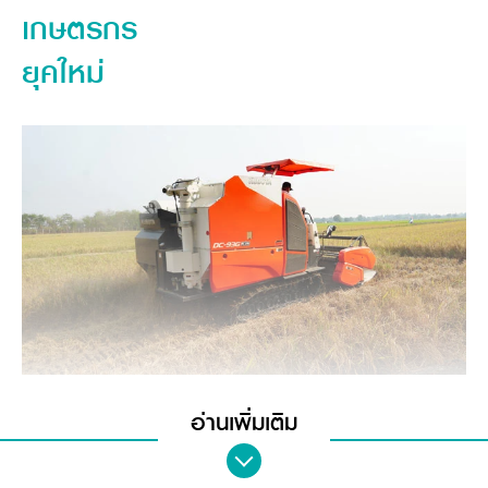
เกษตรกร
วารสารออนไลน์
ยุคใหม่
ภาพจาก
Siam Kubota
อ่านเพิ่มเติม
สำหรับเกษตรกรท่านใดที่กำลังสงสัยว่ารถเกี่ยวข้าวขนาดเล็กมี