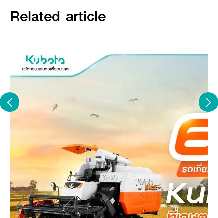
ข้อดีอย่างไรเมื่อเทียบกันรถที่มีขนาดใหญ่กว่า วันนี้คูโบต้าได้รวบรวม
Related article
ข้อมูลเพื่ออธิบายให้ฟังอย่างละเอียดเรียบร้อยแล้ว
1. ราคาไม่สูงจนเกินไป
รถเกี่ยวข้าวขนาดเล็กมีราคาไม่แพงเมื่อเทียบกับรถเกี่ยวข้าว
ขนาดใหญ่ โดยอาจมีราคาอยู่ที่ต่ำกว่าหลักล้าน แต่มีการใช้งานที่เต็ม
ประสิทธิภาพ เกี่ยวข้าวได้อย่างปราณีต สะอาด คล่องตัว ไม่แพ้รถเกี่ยว
ข้าวขนาดใหญ่ จึงเหมาะสำหรับเกษตรกรที่มีงบประมาณจำกัด หรือ
ต้องการเน้นการเก็บเกี่ยวข้าวส่วนตัว,
ในเครือญาติ, รับจ้างในพื้นที่, หรือมีข้อจำกัดของแปลงนาขนาดเล็ก
2. ใช้งานง่าย
รถเกี่ยวข้าวขนาดเล็กจะมีการใช้งานที่ง่ายกว่าขนาดใหญ่ เช่นมี
คันควบคุมที่ใช้งานง่าย และมีหลายฟังก์ชั่นการใช้งานรวมเอาไว้ให้แล้ว
เช่น มีทั้งการคุมล้อโน้ม การยกหัวเกี่ยวขึ้น-ลง รวมไปถึงการเลี้ยวซ้าย-
ขวา อีกทั้งยังมีขั้นตอนการทำงานของตัวรถที่ไม่ซับซ้อน ซึ่งเกษตรกร
สามารถเรียนรู้และเริ่มใช้งานด้วยตัวเองได้ภายในเวลาไม่นาน นอกจากนี้
รถเกี่ยวข้าวขนาดเล็กยังดูแลรักษาง่าย ไม่จุกจิก และมีค่าบำรุงรักษาไม่
สูงเมื่อเทียบกับรถเกี่ยวนวดข้าวขนาดใหญ่
3. เคลื่อนย้ายสะดวก