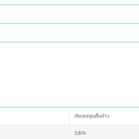
า
ถังบรรจุเมล็ดข้าว
3,875