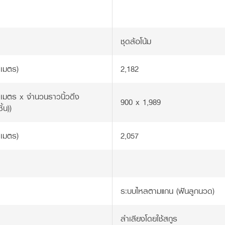
ชุดล้อโน้ม
ิเมตร)
2,182
ลิเมตร x จำนวนราวนิ้วดึง
900 x 1,989
ิ้น))
ิเมตร)
2,057
ระบบไหลตามแกน (ฟันลูกนวด)
ลำเลียงโดยใช้สกูร