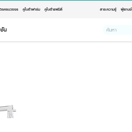
ตรครบวงจร
คูโบต้าฟาร์ม
คูโบต้าแฟมิลี่
สาระความรู้
ผู้แทนจ
ชัน