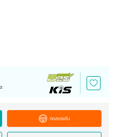
ยะ
ทดลองขับ