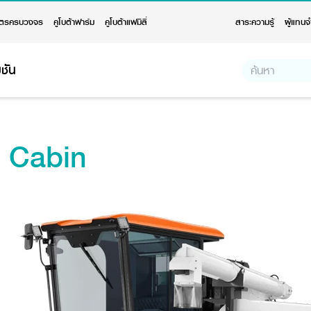
ตรครบวงจร
คูโบต้าฟาร์ม
คูโบต้าแฟมิลี่
สาระความรู้
ผู้แทนจ
ชัน
 Cabin