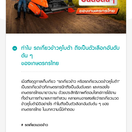
ศูนย์จำหน่ายกล้าแผ่นฯ
สมัครงาน
เครื่องยนต์รถไถ
ประวัติบริษัท
สินค้าอื่น ๆ
ศูนย์จำหน่ายกล้าแผ่นคูโบต้า
ขับปลอดภัย
สมัครงานคูโบต้า
วิสัยทัศน์และนโยบาย
ข่าวสาร
เครื่องจักรกลก่อสร้าง
สิ่งที่ผู้ลงทุนจะได้รับ
พืชมูลค่าสูง
ตำแหน่งงานว่าง
4 หัวใจหลักของธุรกิจ
รถขุดขนาดเล็ก
การลงทุนรายได้และจุดคุ้มทุน
ข่าวสาร
โครงการ KUBOTA พลิกฟื้น ผืนดิน
นักศึกษาฝึกงาน
มาตรฐานสู่ความเป็นผู้นำในเอเชีย
ออนไลน์
โชว์รูม
อุปกรณ์ต่อพ่วงรถขุด
วัสดุอุปกรณ์
ข่าวและกิจกรรมที่แนะนำ
สวัสดิการพนักงาน
ธุรกิจต่างประเทศ
รถตักล้อยาง
ขั้นตอนการเข้าร่วมโครงการ
ข่าวสารองค์กร
บริการหลังการขาย
ทำไม รถเกี่ยวข้าวคูโบต้า ถึงเป็นตัวเลือกอันดับ
ที่มา
ติดต่อซื้อกล้าแผ่น
ข่าวกิจกรรมเพื่อสังคม
สินค้านวัตกรรมการเกษตร
ต้น ๆ
สินค้าที่ส่งออก
เช่าซื้อ
โฆษณาคูโบต้า
โดรนการเกษตร
ของเกษตรกรไทย
สำนักงานต่างประเทศ
ข่าวกิจกรรมเพื่อสังคม
คูโบต้า สโตร์
ศูนย์บริการในต่างประเทศ
โครงการตามแนวพระราชดำริ
ประเทศคู่ค้า
เมื่อถึงฤดูกาลเก็บเกี่ยว “รถเกี่ยวข้าว หรือรถเกี่ยวนวดข้าวคูโบต้า”
KAS เกษตรครบวงจร
การพัฒนาชุมชน และสังคม
เป็นรถเกี่ยวข้าวที่เกษตรกรนึกถึงเป็นอันดับแรก และครองใจ
การศึกษา และเยาวชน
เกษตรกรไทยมายาวนาน ด้วยประสิทธิภาพที่ตอบโจทย์การใช้งาน
คูโบต้าฟาร์ม
ทั้งด้านการทำนาและการทำสวน หลายคนอาจสงสัยว่ารถเกี่ยวนวด
สิ่งแวดล้อมความปลอดภัยและอาชีวอนามัย
ข้าวคูโบต้ามีดีอย่างไร ทำไมถึงเป็นตัวเลือกอันดับต้น ๆ ของ
คูโบต้าแฟมิลี่
คูโบต้าร่วมมือ
เกษตรร่วมใจ
เกษตรกรไทย ในบทความนี้มีคำตอบ
โครงการ
เกษตรแปลงใหญ่
ภาษา
ไทย
English
# รถเกี่ยวนวดข้าว
เอกสารดาวน์โหลด