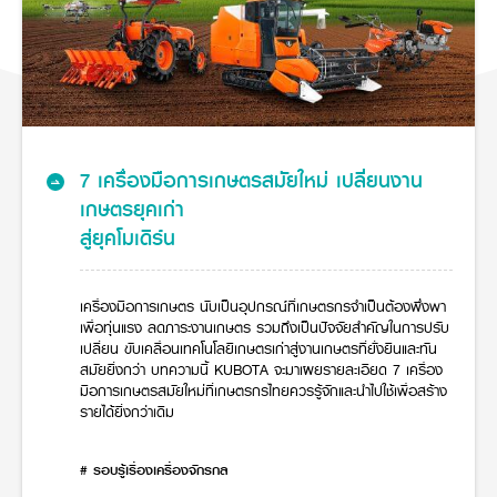
ศูนย์จำหน่ายกล้าแผ่นฯ
สมัครงาน
เครื่องยนต์รถไถ
ประวัติบริษัท
สินค้าอื่น ๆ
ศูนย์จำหน่ายกล้าแผ่นคูโบต้า
ขับปลอดภัย
สมัครงานคูโบต้า
วิสัยทัศน์และนโยบาย
ข่าวสาร
เครื่องจักรกลก่อสร้าง
สิ่งที่ผู้ลงทุนจะได้รับ
พืชมูลค่าสูง
ตำแหน่งงานว่าง
4 หัวใจหลักของธุรกิจ
รถขุดขนาดเล็ก
การลงทุนรายได้และจุดคุ้มทุน
ข่าวสาร
โครงการ KUBOTA พลิกฟื้น ผืนดิน
นักศึกษาฝึกงาน
มาตรฐานสู่ความเป็นผู้นำในเอเชีย
ออนไลน์
โชว์รูม
อุปกรณ์ต่อพ่วงรถขุด
วัสดุอุปกรณ์
ข่าวและกิจกรรมที่แนะนำ
สวัสดิการพนักงาน
ธุรกิจต่างประเทศ
รถตักล้อยาง
ขั้นตอนการเข้าร่วมโครงการ
ข่าวสารองค์กร
บริการหลังการขาย
7 เครื่องมือการเกษตรสมัยใหม่ เปลี่ยนงาน
ที่มา
ติดต่อซื้อกล้าแผ่น
ข่าวกิจกรรมเพื่อสังคม
สินค้านวัตกรรมการเกษตร
เกษตรยุคเก่า
สินค้าที่ส่งออก
เช่าซื้อ
โฆษณาคูโบต้า
โดรนการเกษตร
สู่ยุคโมเดิร์น
สำนักงานต่างประเทศ
ข่าวกิจกรรมเพื่อสังคม
คูโบต้า สโตร์
ศูนย์บริการในต่างประเทศ
โครงการตามแนวพระราชดำริ
ประเทศคู่ค้า
เครื่องมือการเกษตร นับเป็นอุปกรณ์ที่เกษตรกรจำเป็นต้องพึ่งพา
KAS เกษตรครบวงจร
การพัฒนาชุมชน และสังคม
เพื่อทุ่นแรง ลดภาระงานเกษตร รวมถึงเป็นปัจจัยสำคัญในการปรับ
การศึกษา และเยาวชน
เปลี่ยน ขับเคลื่อนเทคโนโลยีเกษตรเก่าสู่งานเกษตรที่ยั่งยืนและทัน
คูโบต้าฟาร์ม
สมัยยิ่งกว่า บทความนี้ KUBOTA จะมาเผยรายละเอียด 7 เครื่อง
สิ่งแวดล้อมความปลอดภัยและอาชีวอนามัย
มือการเกษตรสมัยใหม่ที่เกษตรกรไทยควรรู้จักและนำไปใช้เพื่อสร้าง
คูโบต้าแฟมิลี่
คูโบต้าร่วมมือ
เกษตรร่วมใจ
รายได้ยิ่งกว่าเดิม
โครงการ
เกษตรแปลงใหญ่
ภาษา
ไทย
English
# รอบรู้เรื่องเครื่องจักรกล
เอกสารดาวน์โหลด