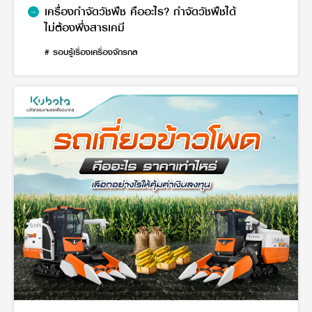
เครื่องกำจัดวัชพืช คืออะไร? กำจัดวัชพืชได้
ไม่ต้องพึ่งสารเคมี
# รอบรู้เรื่องเครื่องจักรกล