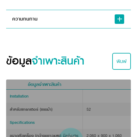
ความทนทาน
เฟืองดอกจอกฟันโค้งที่ชุบแข็งแบบพิเศษ
ด้วยเฟืองดอกจอกฟันโค้งที่ชุบแข็งแบบพิเศษ ช่วยให้ชุดเฟืองส่งกำ
ข้อมูล
จำเพาะสินค้า
พิมพ์
ข้อมูลจำเพาะสินค้า
Installation
สำหรับแทรกเตอร์ (แรงม้า)
52
Specifications
ขนาดตัวเครื่อง (กว้างxยาวxสูง) มิลลิเมตร
2,060 x 900 x 1,060