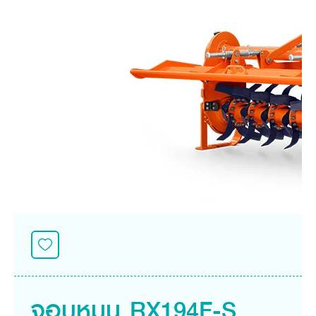
ศูนย์จำหน่ายกล้าแผ่นฯ
สมัครงาน
ประวัติบริษัท
สินค้าอื่น ๆ
ศูนย์จำหน่ายกล้าแผ่นคูโบต้า
สมัครงานคูโบต้า
วิสัยทัศน์และนโยบาย
ข่าวสาร
เครื่องจักรกลก่อสร้าง
สิ่งที่ผู้ลงทุนจะได้รับ
ตำแหน่งงานว่าง
4 หัวใจหลักของธุรกิจ
รถขุดขนาดเล็ก
การลงทุนรายได้และจุดคุ้มทุน
ข่าวสาร
นักศึกษาฝึกงาน
มาตรฐานสู่ความเป็นผู้นำในเอเชีย
ออนไลน์
โชว์รูม
อุปกรณ์ต่อพ่วงรถขุด
วัสดุอุปกรณ์
ข่าวและกิจกรรมที่แนะนำ
สวัสดิการพนักงาน
ธุรกิจต่างประเทศ
รถตักล้อยาง
ขั้นตอนการเข้าร่วมโครงการ
ข่าวสารองค์กร
บริการหลังการขาย
ที่มา
ติดต่อซื้อกล้าแผ่น
ข่าวกิจกรรมเพื่อสังคม
สินค้านวัตกรรมการเกษตร
สินค้าที่ส่งออก
เช่าซื้อ
โฆษณาคูโบต้า
โดรนการเกษตร
สำนักงานต่างประเทศ
ข่าวกิจกรรมเพื่อสังคม
คูโบต้า สโตร์
ศูนย์บริการในต่างประเทศ
โครงการตามแนวพระราชดำริ
ประเทศคู่ค้า
KAS เกษตรครบวงจร
การพัฒนาชุมชน และสังคม
การศึกษา และเยาวชน
คูโบต้าฟาร์ม
สิ่งแวดล้อมความปลอดภัยและอาชีวอนามัย
คูโบต้าแฟมิลี่
คูโบต้าร่วมมือ
เกษตรร่วมใจ
โครงการ
เกษตรแปลงใหญ่
ภาษา
ไทย
English
จอบหมุน RX194F-S
เอกสารดาวน์โหลด