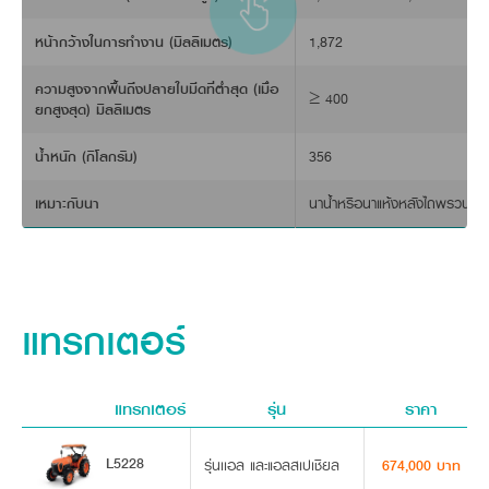
หน้ากว้างในการทำงาน (มิลลิเมตร)
1,872
ความสูงจากพื้นถึงปลายใบมีดที่ต่ำสุด (เมื่อ
≥ 400
ยกสูงสุด) มิลลิเมตร
น้ำหนัก (กิโลกรัม)
356
เหมาะกับนา
นาน้ำหรือนาแห้งหลังไถพรวน
แทรกเตอร์
แทรกเตอร์
รุ่น
ราคา
ด
L5228
รุ่นเเอล และแอลสเปเชียล
674,000 บาท