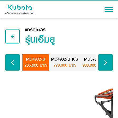
เข้าสู่ระบบ
แทรกเตอร์
รุ่นเอ็มยู
สินค้า
MU4902-B
MU4902-B KIS
MU5702-B
MU5
735,000 บาท
770,000 บาท
906,000 บาท
941
เครื่องจักรกลการเกษตร
โปรโมชัน
แทรกเตอร์
สาระความรู้
อุปกรณ์ต่อพ่วงแทรกเตอร์
รถเกี่ยวนวดข้าว
ผู้แทนจำหน่าย
รถดำนา
เครื่องจักรกลการเกษตร
ชุดอุปกรณ์เสริมรถดำนา
ข้อมูลองค์กร
เครื่องยนต์ดีเซล
เครื่องจักรกลการเกษตร
รู้จักสยามคูโบต้า
รถไถ