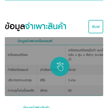
ข้อมูล
จำเพาะสินค้า
พิมพ์
ข้อมูลจำเพาะเครื่องยนต์
ชุดต่อพ่วงอุปกรณ์ 3 จุด
เครื่องยนต์ดีเซลคูโบต้า แบบไดเร็ก
แข็งแรงด้วยการออกแบบให้ชุดแขนยกสามารถรองรับน้ำหนัก และภาระงา
เครื่องยนต์ดีเซล
กชัน 4 สูบ 4 จังหวะ ระบายควา
น้ำ
รูปโฉมทันสมัย
การออกแบบที่ล้ำสมัย ดีไซน์โดดเด่น โครสร้างแข็งแกร่งทนทาน เพ
กำลังเครื่องยนต์
(กำลังเครื่องยนต์)
49.00
คุ้มค่า รองรับน้ำมัน B20
ปริมาตรกระบอกสูบ
(ซีซี)
2,434
ลดมลพิษ เป็นมิตรต่อสิ่งแวดล้อม ลดปัญหาฝุ่นละอองขนาดเล็ก PM
ความจุน้ำมันเชื้อเพลิง
(ลิตร)
60
ข้อมูลจำเพาะสินค้า