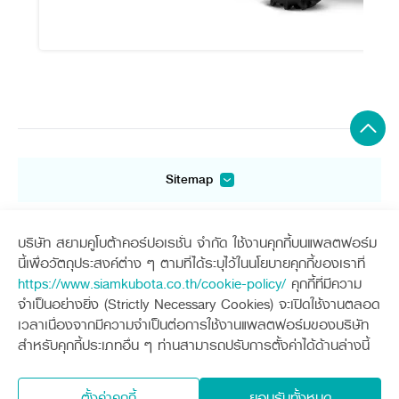
Sitemap
เครื่องจักรกลการเกษตร
เครื่องจักรกลก่อสร้าง
แทรกเตอร์
รถขุดขนาดเล็ก
บริษัท สยามคูโบต้าคอร์ปอเรชั่น จำกัด ใช้งานคุกกี้บนแพลตฟอร์ม
อุปกรณ์ต่อพ่วงแทรกเตอร์
อุปกรณ์ต่อพ่วงรถขุด
ช่องทางการติดตาม
ศูนย์ลูกค้าสัมพันธ์คูโบต้า คอนเนค
นี้เพื่อวัตถุประสงค์ต่าง ๆ ตามที่ได้ระบุไว้ในนโยบายคุกกี้ของเราที่
รถเกี่ยวนวดข้าว
รถตักล้อยาง
https://www.siamkubota.co.th/cookie-policy/
คุกกี้ที่มีความ
รถดำนา
สินค้านวัตกรรมการเกษตร
ชุดอุปกรณ์เสริมรถดำนา
จำเป็นอย่างยิ่ง (Strictly Necessary Cookies) จะเปิดใช้งานตลอด
โดรนการเกษตร
เครื่องยนต์ดีเซล
เวลาเนื่องจากมีความจำเป็นต่อการใช้งานแพลตฟอร์มของบริษัท
นโยบายคุ้มครองข้อมูลส่วนบุคคล
นโยบายความเป็นส่วนตัว
รถไถ
สำหรับคุกกี้ประเภทอื่น ๆ ท่านสามารถปรับการตั้งค่าได้ด้านล่างนี้
สินค้าอื่น ๆ
สงวนลิขสิทธิ์ © 2560 บริษัทสยามคูโบต้า คอร์ปอเรชั่น จำกัด
สินค้าที่เกี่ยวข้อง
ผู้แทนจำหน่าย
ติดต่อเรา
ตั้งค่าคุกกี้
ยอมรับทั้งหมด