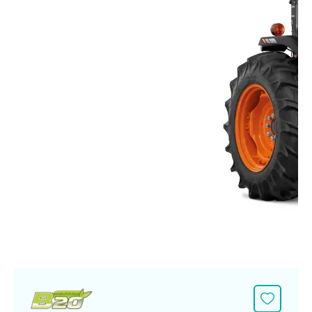
ศูนย์จำหน่ายกล้าแผ่นฯ
สมัครงาน
ประวัติบริษัท
สินค้าอื่น ๆ
ศูนย์จำหน่ายกล้าแผ่นคูโบต้า
สมัครงานคูโบต้า
วิสัยทัศน์และนโยบาย
ข่าวสาร
เครื่องจักรกลก่อสร้าง
สิ่งที่ผู้ลงทุนจะได้รับ
ตำแหน่งงานว่าง
4 หัวใจหลักของธุรกิจ
รถขุดขนาดเล็ก
การลงทุนรายได้และจุดคุ้มทุน
ข่าวสาร
นักศึกษาฝึกงาน
มาตรฐานสู่ความเป็นผู้นำในเอเชีย
ออนไลน์
โชว์รูม
อุปกรณ์ต่อพ่วงรถขุด
วัสดุอุปกรณ์
ข่าวและกิจกรรมที่แนะนำ
สวัสดิการพนักงาน
ธุรกิจต่างประเทศ
รถตักล้อยาง
ขั้นตอนการเข้าร่วมโครงการ
ข่าวสารองค์กร
บริการหลังการขาย
ที่มา
ติดต่อซื้อกล้าแผ่น
ข่าวกิจกรรมเพื่อสังคม
สินค้านวัตกรรมการเกษตร
สินค้าที่ส่งออก
เช่าซื้อ
โฆษณาคูโบต้า
โดรนการเกษตร
สำนักงานต่างประเทศ
ข่าวกิจกรรมเพื่อสังคม
คูโบต้า สโตร์
ศูนย์บริการในต่างประเทศ
โครงการตามแนวพระราชดำริ
ประเทศคู่ค้า
KAS เกษตรครบวงจร
การพัฒนาชุมชน และสังคม
การศึกษา และเยาวชน
คูโบต้าฟาร์ม
สิ่งแวดล้อมความปลอดภัยและอาชีวอนามัย
คูโบต้าแฟมิลี่
คูโบต้าร่วมมือ
เกษตรร่วมใจ
โครงการ
เกษตรแปลงใหญ่
ภาษา
ไทย
English
เอกสารดาวน์โหลด