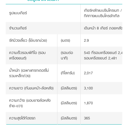
เกียร์หลักแบบซินโครเมท / เกีย
รูปแบบเกียร์
ทิศทางแบบซินโครชัทเทิล
จำนวนเกียร์
เดินหน้า 8 เกียร์ ถอยหลัง 8 เ
รัศมีวงเลี้ยว (ใช้เบรกช่วย)
(เมตร)
2.9
ความเร็วรอบพีทีโอ (รอบ
(รอบต่อ
540 ที่รอบเครื่องยนต์ 2,484 
เครื่องยนต์)
นาที)
รอบเครื่องยนต์ 2,481
น้ำหนัก (เฉพาะแทรกเตอร์ไม่
(กิโลกรัม)
2,017
รวมเหล็กถ่วง)
ความยาว (กันชนหน้า-ล้อหลัง)
(มิลลิเมตร)
3,100
ความกว้าง (ขอบยางล้อหลัง
(มิลลิเมตร)
1,870
ซ้าย-ขวา)
ความสูงใต้ท้องรถ
(มิลลิเมตร)
365