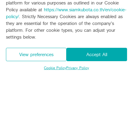
platform for various purposes as outlined in our Cookie
Policy available at
https://www.siamkubota.co.th/en/cookie-
policy/
. Strictly Necessary Cookies are always enabled as
they are essential for the operation of the company’s
Specifications
platform. For other cookie types, you can adjust your
Print
settings below.
Engine specification
View preferences
Accept All
รุ่น D1105 เครื่องยนต์ดีเซล 3 
Engine system
จังหวะ ระบายความร้อนด้วยน้ำ
Cookie Policy
Privacy Policy
เครื่องยนต์ และ ความเร็วในการปักดำ
Horsepower
(hp / rpm*)
24.2 / 2,800
ดีเซล 3 สูบ 4 จังหวะ ระบายความร้อนด้วยน้ำ ขนาด 24.2 แรงม้า เพ
ดีไซน์ใหม่ มาพร้อมไฟหน้าแบบ LED
Fuel type
ดีเซล
โฉบเฉี่ยว พร้อมด้วยชุดไฟ LED ช่วยเรื่องการส่องสว่างขณะทำงาน
Specifications
Total length
(millimeter)
3,410