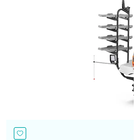
Seeding Center
Career
Company History
Other products
Seeding Center
Career
Vision & Mission
New Update
Construction
Offers
Job Positions
4 Core Pillars of Business
Mini-excavator
Investment
New Update
Internship Program
Asian Leader with International Standard
Online
Showroom
Mini-excavator Implement
Materials
News & Activity
Employee Welfare
International
Wheel Loader
Join the Network
Corporate News
Customer Service
Background
Contact
News & Social Activity
Agricultural Innovation
Export Products
Leasing
TVC
Drone
International Subsidiaries Offices
Social Activities
KUBOTA Store
International Service Centers
Royal Projects
Partners
KUBOTA (Agri) Solutions
Community and Social Development
Education and Youth
KUBOTA FARM
Environment, Safety and Occupational Health
KUBOTA FAMILY
KUBOTA and Farmer
co-operation
Large Scale Farm
language
ไทย
English
Learning Centre