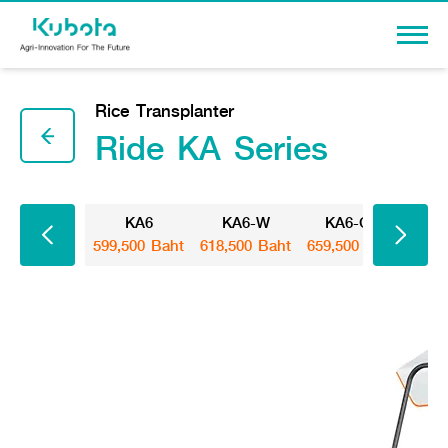
Sign In
Rice Transplanter
Ride KA Series
PRODUCTS
KA6
KA6-W
KA6-GS
KA
599,500 Baht
618,500 Baht
659,500 Baht
678,
Agriculture
PROMOTION
Tractor
Knowledge
Tractor implement
Combine Harvester
Dealers
Rice Transplanter
Machinery
Transplant Accessory
Corporate
Diesel Engine
Machinery
About Us
Power Tiller