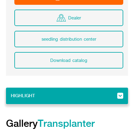
Dealer
seedling distribution center
Download catalog
HIGHLIGHT
HIGHLIGHT
Gallery
Gallery
Transplanter
Feature