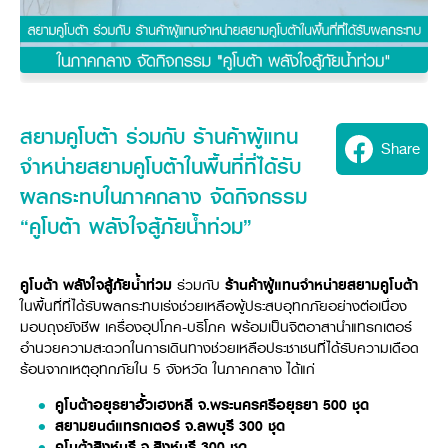
Seeding Center
Career
Company History
Other products
Seeding Center
Career
Vision & Mission
New Update
Construction
Offers
Job Positions
4 Core Pillars of Business
Mini-excavator
Investment
New Update
Internship Program
Asian Leader with International Standard
Online
Showroom
Mini-excavator Implement
Materials
News & Activity
Employee Welfare
International
สยามคูโบต้า ร่วมกับ ร้านค้าผู้แทน
Wheel Loader
Join the Network
Corporate News
Share
Customer Service
Background
จำหน่ายสยามคูโบต้าในพื้นที่ที่ได้รับ
Contact
News & Social Activity
Agricultural Innovation
Export Products
ผลกระทบในภาคกลาง จัดกิจกรรม
Leasing
TVC
Drone
International Subsidiaries Offices
“คูโบต้า พลังใจสู้ภัยน้ำท่วม”
Social Activities
KUBOTA Store
International Service Centers
Royal Projects
Partners
KUBOTA (Agri) Solutions
Community and Social Development
คูโบต้า
พลังใจสู้ภัยน้ำท่วม
ร่วมกับ
ร้านค้าผู้แทนจำหน่ายสยามคูโบต้า
ในพื้นที่ที่ได้รับผลกระทบเร่งช่วยเหลือผู้ประสบอุทกภัยอย่างต่อเนื่อง
Education and Youth
KUBOTA FARM
มอบถุงยังชีพ เครื่องอุปโภค-บริโภค พร้อมเป็นจิตอาสานำแทรกเตอร์
Environment, Safety and Occupational Health
อำนวยความสะดวกในการเดินทางช่วยเหลือประชาชนที่ได้รับความเดือด
KUBOTA FAMILY
ร้อนจากเหตุอุทกภัยใน 5 จังหวัด ในภาคกลาง ได้แก่
KUBOTA and Farmer
co-operation
Large Scale Farm
คูโบต้าอยุธยาฮั้วเฮงหลี จ.พระนครศรีอยุธยา
500
ชุด
language
ไทย
English
สยามยนต์แทรกเตอร์ จ.ลพบุรี
300
ชุด
Learning Centre
คูโบต้าสิงห์บุรี จ.สิงห์บุรี
300
ชุด