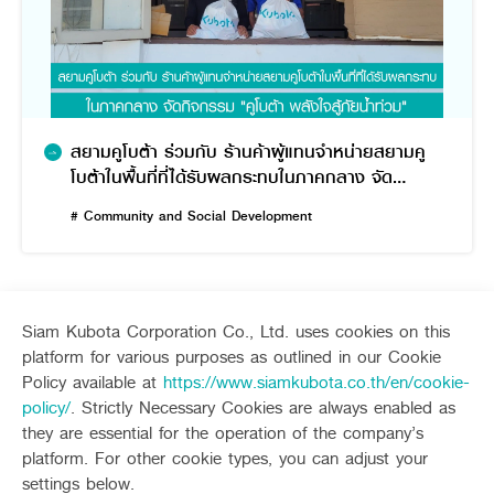
สยามคูโบต้า ร่วมกับ ร้านค้าผู้แทนจำหน่ายสยามคู
โบต้าในพื้นที่ที่ได้รับผลกระทบในภาคกลาง จัด
กิจกรรม “คูโบต้า พลังใจสู้ภัยน้ำท่วม”
# Community and Social Development
Siam Kubota Corporation Co., Ltd. uses cookies on this
platform for various purposes as outlined in our Cookie
Sitemap
Policy available at
https://www.siamkubota.co.th/en/cookie-
policy/
. Strictly Necessary Cookies are always enabled as
Agriculture
Construction
they are essential for the operation of the company’s
Tractor
Mini-excavator
platform. For other cookie types, you can adjust your
Tractor implement
Mini-excavator Implement
Follow up channel
KUBOTA CONNECT :
settings below.
Combine Harvester
Wheel Loader