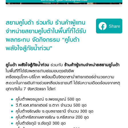
Seeding Center
Career
Company History
Other products
Seeding Center
Career
Vision & Mission
New Update
Construction
Offers
Job Positions
4 Core Pillars of Business
สยามคูโบต้า ร่วมกับ ร้านค้าผู้แทน
Mini-excavator
Investment
New Update
Share
Internship Program
Asian Leader with International Standard
Online
Showroom
จำหน่ายสยามคูโบต้าในพื้นที่ที่ได้รับ
Mini-excavator Implement
Materials
News & Activity
Employee Welfare
International
ผลกระทบ จัดกิจกรรม “คูโบต้า
Wheel Loader
Join the Network
Corporate News
Customer Service
Background
Contact
พลังใจสู้ภัยน้ำท่วม”
News & Social Activity
Agricultural Innovation
Export Products
Leasing
TVC
Drone
International Subsidiaries Offices
Social Activities
คูโบต้า
พลังใจสู้ภัยน้ำท่วม
ร่วมกับ
ร้านค้าผู้แทนจำหน่ายสยามคูโบต้า
KUBOTA Store
International Service Centers
ในพื้นที่ที่ได้รับผลกระทบเร่งมอบถุงยังชีพ
Royal Projects
Partners
เครื่องอุปโภค-บริโภค พร้อมเป็นจิตอาสานำแทรกเตอร์อำนวยความ
KUBOTA (Agri) Solutions
Community and Social Development
สะดวกในการเดินทางช่วยเหลือประชาชนที่ ได้รับความเดือดร้อนจากเหตุ
Education and Youth
อุทกภัยใน 7 จังหวัดแรก ได้แก่
KUBOTA FARM
Environment, Safety and Occupational Health
คูโบต้าเพชรบูรณ์ จ.เพชรบูรณ์ 500 ชุด
KUBOTA FAMILY
วี.ที.เอส.แทรกเตอร์ จ.ตาก จำนวน 500 ชุด
KUBOTA and Farmer
co-operation
คูโบต้าเจริญชัย จ.อุบลราชธานี จำนวน 300 ชุด
Large Scale Farm
language
ไทย
English
คูโบต้าศรีสะเกษเลาเจริญ จ.ศรีสะเกษ 200 ชุด
Learning Centre
คูโบต้าชัยภูมิ จ.ชัยภูมิ 300 ชุด