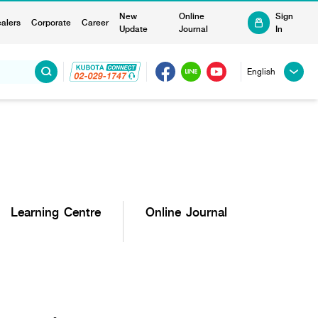
New
Online
Sign
alers
Corporate
Career
Update
Journal
In
English
Learning Centre
Online Journal