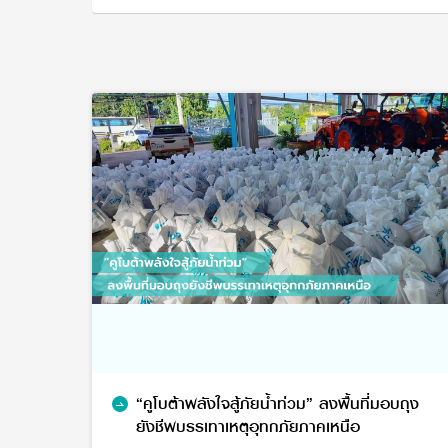
“คูโบต้าพลังใจสู้ภัยน้ำท่วม” ลงพื้นที่มอบถุง
ยังชีพบรรเทาเหตุอุทกภัยภาคเหนือ