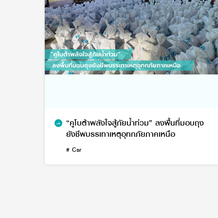
“คูโบต้าพลังใจสู้ภัยน้ำท่วม” ลงพื้นที่มอบถุง
ยังชีพบรรเทาเหตุอุทกภัยภาคเหนือ
# Csr