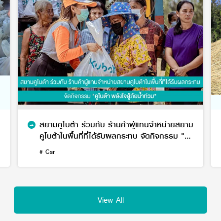
สยามคูโบต้า ร่วมกับ ร้านค้าผู้แทนจำหน่ายสยาม
คูโบต้าในพื้นที่ที่ได้รับผลกระทบ จัดกิจกรรม "คู
โบต้า พลังใจสู้ภัยน้ำท่วม"
# Csr
View All