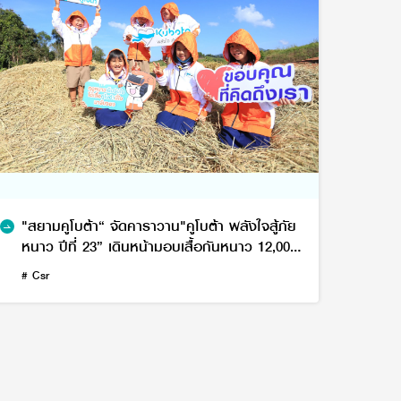
"สยามคูโบต้า“ จัดคาราวาน"คูโบต้า พลังใจสู้ภัย
หนาว ปีที่ 23” เดินหน้ามอบเสื้อกันหนาว 12,000
ตัว
# Csr