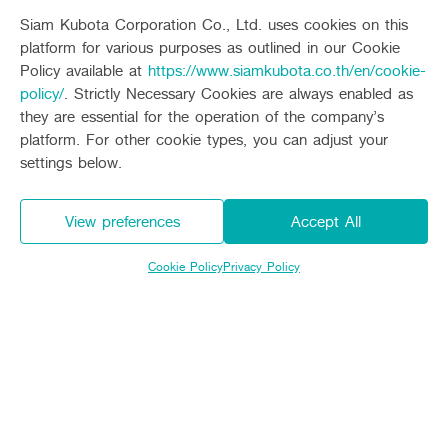
Siam Kubota Corporation Co., Ltd. uses cookies on this
platform for various purposes as outlined in our Cookie
Policy available at
https://www.siamkubota.co.th/en/cookie-
policy/
. Strictly Necessary Cookies are always enabled as
they are essential for the operation of the company’s
platform. For other cookie types, you can adjust your
settings below.
คุ้ม ครบ กว่าที่คิด! ซื้อแทรกเตอร์คูโบต้าวันนี้! รับเลย!
สิทธิประโยชน์สุดพิเศษ!
View preferences
Accept All
Promotion
Cookie Policy
Privacy Policy
Expire