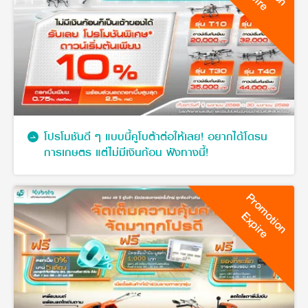
โปรโมชันดี ๆ แบบนี้คูโบต้าต่อให้เลย! อยากได้โดรน
การเกษตร แต่ไม่มีเงินก้อน ฟังทางนี้!
Promotion
Expire