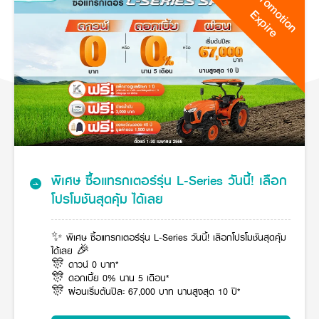
Promotion
Seeding Center
Career
Company History
Expire
Other products
Seeding Center
Career
Vision & Mission
New Update
Construction
Offers
Job Positions
4 Core Pillars of Business
Mini-excavator
Investment
New Update
Internship Program
Asian Leader with International Standard
Online
Showroom
Mini-excavator Implement
Materials
News & Activity
Employee Welfare
International
Wheel Loader
Join the Network
Corporate News
Customer Service
Background
Contact
News & Social Activity
Agricultural Innovation
Export Products
Leasing
TVC
Drone
International Subsidiaries Offices
Social Activities
KUBOTA Store
International Service Centers
พิเศษ ซื้อแทรกเตอร์รุ่น L-Series วันนี้! เลือก
Royal Projects
Partners
โปรโมชันสุดคุ้ม ได้เลย
KUBOTA (Agri) Solutions
Community and Social Development
Education and Youth
KUBOTA FARM
✨ พิเศษ ซื้อแทรกเตอร์รุ่น L-Series วันนี้! เลือกโปรโมชันสุดคุ้ม
Environment, Safety and Occupational Health
ได้เลย 🎉
KUBOTA FAMILY
KUBOTA and Farmer
co-operation
🎊 ดาวน์ 0 บาท*
🎊 ดอกเบี้ย 0% นาน 5 เดือน*
Large Scale Farm
language
ไทย
English
🎊 ผ่อนเริ่มต้นปีละ 67,000 บาท นานสูงสุด 10 ปี*
Learning Centre