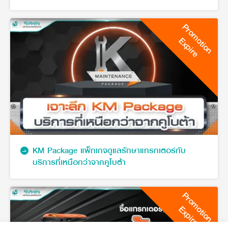
เกษตรจากคูโบต้า
Promotion
Expire
KM Package แพ็กเกจดูแลรักษาแทรกเตอร์กับ
บริการที่เหนือกว่าจากคูโบต้า
Promotion
Expire