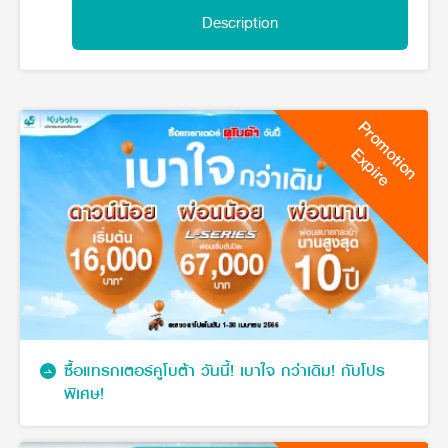
Online Journal
Description
Promotion
Expire
ซื้อแทรกเตอร์คูโบต้า วันนี้! เบาใจ กว่าเดิม! กับโปร
พิเศษ!