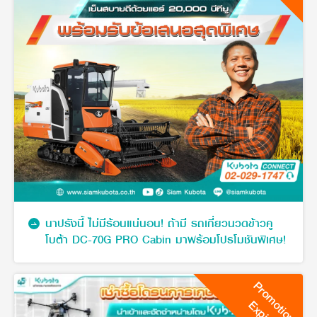
นาปรังนี้ ไม่มีร้อนแน่นอน! ถ้ามี รถเกี่ยวนวดข้าวคู
โบต้า DC-70G PRO Cabin มาพร้อมโปรโมชันพิเศษ!
Promotion
Expire