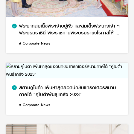
พระบาทสมเด็จพระเจ้าอยู่หัว และสมเด็จพระนางเจ้า ฯ
พระบรมราชินี พระราชทานพระบรมราชวโรกาสให้ ผู้
บริหารสยามคูโบต้า และเอสซีจี น้อมเกล้า ฯ ถวาย
# Corporate News
เครื่องจักรกลการเกษตร
สยามคูโบต้า เฟ้นหาสุดยอดนักขับแทรกเตอร์สนาม
ภาคใต้ “คูโบต้าพันธุ์แกร่ง 2023”
# Corporate News