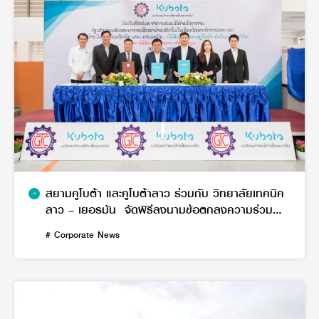
สยามคูโบต้า และคูโบต้าลาว ร่วมกับ วิทยาลัยเทคนิค
ลาว – เยอรมัน จัดพิธีลงนามข้อตกลงความร่วม
มือฯ พัฒนาหลักสูตรด้านเทคโนโลยีนวัตกรรม
# Corporate News
การเกษตร มุ่งผลิตบัณฑิตช่างเครื่องจักรกสิกรรม
ระดับคุณภาพ ป้อนตลาดแรงงานใน สปป.ลาว