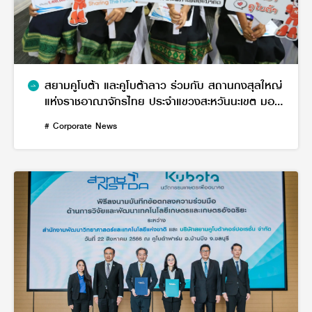
สยามคูโบต้า และคูโบต้าลาว ร่วมกับ สถานกงสุลใหญ่
แห่งราชอาณาจักรไทย ประจำแขวงสะหวันนะเขต มอบ
ทุนกว่า 120,000,000 กีบ เติมเต็มโอกาสและคุณภาพ
# Corporate News
ชีวิตการศึกษาแก่เยาวชน