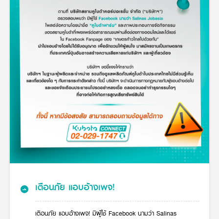
Seeding Center
Career
Company History
Other products
Seeding Center
Career
Vision & Mission
New Update
Construction
Offers
Job Positions
4 Core Pillars of Business
Mini-excavator
Investment
New Update
Internship Program
Asian Leader with International Standard
Online
Showroom
Mini-excavator Implement
Materials
News & Activity
Employee Welfare
International
Wheel Loader
Join the Network
Corporate News
Customer Service
Background
Contact
News & Social Activity
Agricultural Innovation
Export Products
Leasing
TVC
Drone
International Subsidiaries Offices
Social Activities
KUBOTA Store
International Service Centers
Royal Projects
Partners
KUBOTA (Agri) Solutions
Community and Social Development
Education and Youth
KUBOTA FARM
Environment, Safety and Occupational Health
KUBOTA FAMILY
KUBOTA and Farmer
co-operation
เตือนภัย แอบอ้างเพจ!
Large Scale Farm
language
ไทย
English
Learning Centre
เตือนภัย แอบอ้างเพจ! มีผู้ใช้ Facebook นามว่า Salinas