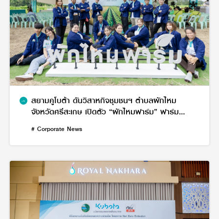
สยามคูโบต้า ดันวิสาหกิจชุมชนฯ ตำบลผักไหม
จังหวัดศรีสะเกษ เปิดตัว “ผักไหมฟาร์ม” ฟาร์ม
นวัตกรรมเกษตรสมัยใหม่สู่ความยั่งยืน เตรียมปัก
# Corporate News
หมุดเดินหน้าเป็น Smart Farming Model แห่งใหม่
ของภาคอีสาน