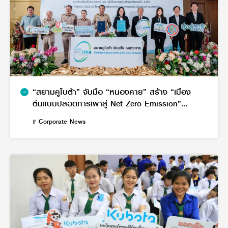
“สยามคูโบต้า” จับมือ “หนองคาย” สร้าง “เมือง
ต้นแบบปลอดการเผาสู่ Net Zero Emission”
จังหวัดที่ 10 ขยายความรู้นวัตกรรมเกษตรทดแทน
# Corporate News
การเผา ตั้งเป้าการปล่อยก๊าซเรือนกระจกสุทธิเป็น
ศูนย์