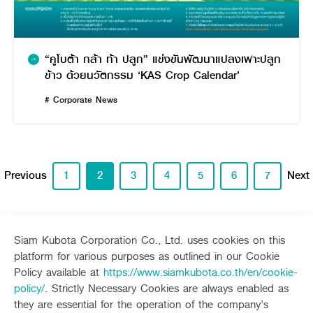
“คูโบต้า กล้า ท้า ปลูก” แข่งขันพัฒนาแปลงเพาะปลูก
ข้าว ด้วยนวัตกรรม ‘KAS Crop Calendar’
# Corporate News
Previous
1
2
3
4
5
6
7
Next
Siam Kubota Corporation Co., Ltd. uses cookies on this
platform for various purposes as outlined in our Cookie
Sitemap
Policy available at
https://www.siamkubota.co.th/en/cookie-
policy/
. Strictly Necessary Cookies are always enabled as
Agriculture
Construction
they are essential for the operation of the company’s
Tractor
Mini-excavator