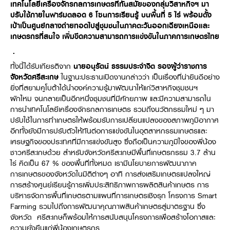
เทคโนโลยีเครื่องจักรกลการเกษตรที่ทันสมัยของกลุ่มวิสาหกิจฯ มา
Online Journal
ปรับใช้ภายในฟาร์มตลอด 6 โซนการเรียนรู้ บนพื้นที่ 5 ไร่ พร้อมตั้ง
เป้าเป็นศูนย์กลางถ่ายทอดไปสู่ชุมชนในภาคตะวันออกเฉียงเหนือและ
เกษตรกรที่สนใจ เพิ่มขีดความสามารถการแข่งขันในภาคการเกษตรไทย
.
ทั้งนี้ได้รับเกียรติจาก
นายอนุรัตน์ ธรรมประจำจิต รองผู้ว่าราชการ
จังหวัดศรีสะเกษ
ในฐานะประธานเปิดงานกล่าวว่า เป็นเรื่องที่น่ายินดีอย่าง
ยิ่งที่สยามคูโบต้าได้นำองค์ความรู้มาพัฒนาให้แก่วิสาหกิจชุมชนฯ
ผักไหม จนกลายเป็นอีกหนึ่งชุมชนที่มีศักยภาพ และมีความสามารถใน
การนำเทคโนโลยีเครื่องจักรกลการเกษตร รวมถึงนวัตกรรมใหม่ ๆ มา
ปรับใช้ในการทำเกษตรให้พร้อมรับการเปลี่ยนแปลงของสภาพภูมิอากาศ
อีกทั้งยังมีการปรับตัวให้ทันต่อการแข่งขันในอุตสาหกรรมเกษตรและ
เศรษฐกิจของประเทศที่มีการแข่งขันสูง ซึ่งถือเป็นความภูมิใจของพี่น้อง
ชาวศรีสะเกษด้วย สำหรับจังหวัดศรีสะเกษมีพื้นที่เกษตรกรรม 3.7 ล้าน
ไร่ คิดเป็น 67 % ของพื้นที่ทั้งหมด เรามีนโยบายการพัฒนาภาค
การเกษตรของจังหวัดในมิติต่างๆ อาทิ การส่งเสริมเกษตรแปลงใหญ่
การสร้างศูนย์เรียนรู้การเพิ่มประสิทธิภาพการผลิตสินค้าเกษตร การ
บริหารจัดการพื้นที่เกษตรตามแผนที่การเกษตรเชิงรุก โครงการ Smart
Farming รวมไปถึงการพัฒนาคุณภาพสินค้าเกษตรสู่มาตรฐาน ซึ่ง
จังหวัด ศรีสะเกษก็พร้อมให้การสนับสนุนโครงการเพื่อสร้างโอกาสและ
ความยั่งยืนแก่พี่น้องเกษตรกร