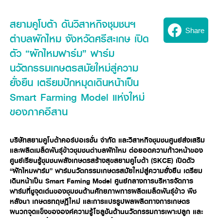
Seeding Center
Career
Company History
Other products
Seeding Center
Career
Vision & Mission
สยามคูโบต้า ดันวิสาหกิจชุมชนฯ
New Update
Construction
Offers
Share
Job Positions
4 Core Pillars of Business
ตำบลผักไหม จังหวัดศรีสะเกษ เปิด
Mini-excavator
Investment
New Update
Internship Program
Asian Leader with International Standard
Online
Showroom
ตัว “ผักไหมฟาร์ม” ฟาร์ม
Mini-excavator Implement
Materials
News & Activity
Employee Welfare
International
นวัตกรรมเกษตรสมัยใหม่สู่ความ
Wheel Loader
Join the Network
Corporate News
Customer Service
Background
Contact
ยั่งยืน เตรียมปักหมุดเดินหน้าเป็น
News & Social Activity
Agricultural Innovation
Export Products
Leasing
TVC
Smart Farming Model แห่งใหม่
Drone
International Subsidiaries Offices
ของภาคอีสาน
Social Activities
KUBOTA Store
International Service Centers
Royal Projects
Partners
KUBOTA (Agri) Solutions
Community and Social Development
บริษัทสยามคูโบต้าคอร์ปอเรชั่น จำกัด และวิสาหกิจชุมชนศูนย์ส่งเสริม
และผลิตเมล็ดพันธุ์ข้าวชุมชนตำบลผักไหม ต่อยอดความก้าวหน้าของ
Education and Youth
KUBOTA FARM
ศูนย์เรียนรู้ชุมชนพลังเกษตรสร้างสุขสยามคูโบต้า (
SKCE) เปิดตัว
Environment, Safety and Occupational Health
“ผักไหมฟาร์ม” ฟาร์มนวัตกรรมเกษตรสมัยใหม่สู่ความยั่งยืน เตรียม
KUBOTA FAMILY
KUBOTA and Farmer
co-operation
เดินหน้าเป็น Smart Faming Model ศูนย์กลางการบริหารจัดการ
ฟาร์มที่ชูจุดเด่นของชุมชนด้านศักยภาพการผลิตเมล็ดพันธุ์ข้าว พืช
Large Scale Farm
language
ไทย
English
หลังนา เกษตรทฤษฎีใหม่ และการแปรรูปผลผลิตทางการเกษตร
Learning Centre
ผนวกจุดแข็งขององค์ความรู้โซลูชันด้านนวัตกรรมการเพาะปลูก และ