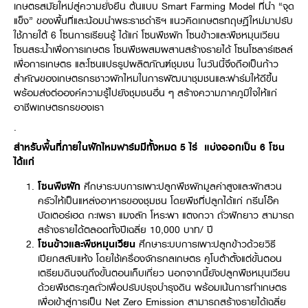
เกษตรสมัยใหม่สู่ความยั่งยืน ต้นแบบ Smart Farming Model ที่นำ “จุด
แข็ง” ของพื้นที่และน้อมนำพระราชดำริฯ แนวคิดเกษตรทฤษฎีใหม่มาปรับ
ใช้ภายใต้ 6 โซนการเรียนรู้ ได้แก่ โซนพืชผัก โซนข้าวและพืชหมุนเวียน
โซนสระน้ำเพื่อการเกษตร โซนพืชผสมผสานสร้างรายได้ โซนโซลาร์เซลล์
เพื่อการเกษตร และโซนแปรรูปผลิตภัณฑ์ชุมชน ในวันนี้จึงถือเป็นก้าว
สำคัญของเกษตรกรชาวผักไหมในการพัฒนาชุมชนและฟาร์มให้ดีขึ้น
พร้อมส่งต่อองค์ความรู้ไปยังชุมชนอื่น ๆ สร้างความภาคภูมิใจให้แก่
อาชีพเกษตรกรของเรา
.
สำหรับ
พื้นที่ภายในผักไหมฟาร์มมีทั้งหมด
5 ไร่
แบ่งออกเป็น
6 โซน
ได้แก่
โซนพืชผัก
ศึกษาระบบการเพาะปลูกพืชผักมูลค่าสูงและผักสวน
ครัวให้เป็นแหล่งอาหารของชุมชน โดยพืชที่ปลูกได้แก่ กรีนโอ๊ค
บัดเตอร์เฮด กะเพรา แมงลัก โหระพา แตงกวา ถั่วฝักยาว สามารถ
สร้างรายได้ตลอดทั้งปีเฉลี่ย 10,000 บาท/ ปี
โซนข้าวและพืชหมุนเวียน
ศึกษาระบบการเพาะปลูกข้าวด้วยวิธี
เปียกสลับแห้ง โดยใช้เครื่องจักรกลเกษตร คูโบต้าตั้งแต่ขั้นตอน
เตรียมดินจนถึงขั้นตอนเก็บเกี่ยว นอกจากนี้ยังปลูกพืชหมุนเวียน
ด้วยพืชตระกูลถั่วเพื่อปรับปรุงบำรุงดิน พร้อมเน้นการทำเกษตร
เพื่อเข้าสู่การเป็น Net Zero Emission สามารถสร้างรายได้เฉลี่ย