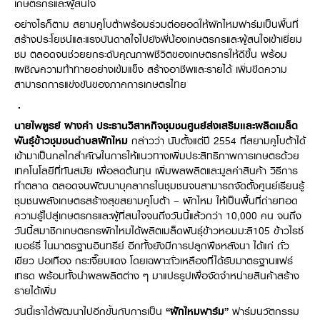
เกษตรกรและผู้สนใจ
อย่างไรก็ตาม สยามคูโบต้าพร้อมร่วมต่อยอดให้ผักไหมฟาร์มเป็นพื้นที่
สร้างประโยชน์และแรงบันดาลใจไปยังพี่น้องเกษตรกรและผู้สนใจเข้าเยี่ยม
ชม ตลอดจนช่วยยกระดับคุณภาพชีวิตของเกษตรกรให้ดีขึ้น พร้อม
เผชิญความท้าทายอย่างเข้มแข็ง สร้างอาชีพและรายได้ เพิ่มขีดความ
สามารถการแข่งขันของภาคการเกษตรไทย
.
นายไพฑูรย์ ฝางคำ ประธานวิสาหกิจชุมชนศูนย์ส่งเสริมและผลิตเมล็ด
พันธุ์ข้าวชุมชนตำบลผักไหม
กล่าวว่า นับตั้งแต่ปี 2554 ที่สยามคูโบต้าได้
เข้ามาเป็นกลไกสำคัญในการให้แนวทางเพิ่มประสิทธิภาพการเกษตรด้วย
เทคโนโลยีที่ทันสมัย เพื่อลดต้นทุน เพิ่มผลผลิตและมูลค่าสินค้า วิธีการ
ทำตลาด ตลอดจนพัฒนาบุคลากรในชุมชนจนสามารถจัดตั้งศูนย์เรียนรู้
ชุมชนพลังเกษตรสร้างสุขสยามคูโบต้า – ผักไหม ให้เป็นพื้นที่ถ่ายทอด
ความรู้ไปสู่เกษตรกรและผู้ที่สนใจจนถึงวันนี้แล้วกว่า 10,000 คน จนถึง
วันนี้สมาชิกเกษตรกรผักไหมได้ผลิตเมล็ดพันธุ์ข้าวหอมมะลิ105 ข้าวไรซ์
เบอร์รี่ ในมาตรฐานอินทรีย์ อีกทั้งยังมีการปลูกพืชหลังนา ได้แก่ ถั่ว
เขียว ปอเทือง กระเจี๊ยบแดง โดยเฉพาะถั่วเหลืองที่ได้รับมาตรฐานแฟร์
เทรด พร้อมทั้งนำผลผลิตต่าง ๆ มาแปรรูปเพื่อจัดจำหน่ายสินค้าสร้าง
รายได้เพิ่ม
วันนี้เราได้พัฒนาไปอีกขั้นกับการเป็น
“ผักไหมฟาร์ม”
ฟาร์มนวัตกรรม