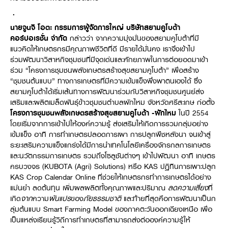
.
นายจูนจิ โอตะ กรรมการผู้จัดการใหญ่ บริษัทสยามคูโบต้า
คอร์ปอเรชั่น จำกัด
กล่าวว่า จากความมุ่งมั่นของสยามคูโบต้าที่มี
แนวคิดให้เกษตรกรมีคุณภาพชีวิตที่ดี มีรายได้มั่นคง เราจึงเข้าไป
ร่วมพัฒนาวิสาหกิจชุมชนที่มีจุดเด่นและศักยภาพในการต่อยอดมาเข้า
ร่วม “โครงการชุมชนพลังเกษตรสร้างสุขสยามคูโบต้า” เพื่อสร้าง
“ชุมชนต้นแบบ” ทางการเกษตรที่มีความเข้มแข็งพึ่งพาตนเองได้ ซึ่ง
สยามคูโบต้าได้เริ่มเส้นทางการพัฒนาร่วมกับวิสาหกิจชุมชนศูนย์ส่ง
เสริมและผลิตเมล็ดพันธุ์ข้าวชุมชนตำบลผักไหม จังหวัดศรีสะเกษ ก่อตั้ง
โครงการชุมชนพลังเกษตรสร้างสุขสยามคูโบต้า
-ผักไหม
ในปี 2554
โดยเริ่มจากการเข้าไปให้องค์ความรู้ ส่งเสริมให้เกิดการรวมกลุ่มอย่าง
เข้มแข็ง อาทิ การทำเกษตรปลอดการเผา การปลูกพืชหลังนา จนเข้าสู่
ระยะเสริมความแข็งแกร่งได้มีการนำเทคโนโลยีเครื่องจักรกลการเกษตร
และนวัตกรรมการเกษตร รวมถึงโซลูชันต่างๆ เข้าไปพัฒนา อาทิ เกษตร
ครบวงจร (KUBOTA (Agri) Solutions) หรือ KAS ปฏิทินการเพาะปลูก
KAS Crop Calendar Online ที่ช่วยให้เกษตรกรทำการเกษตรได้อย่าง
แม่นยำ ลดต้นทุน เพิ่มผลผลิตทั้งคุณภาพและปริมาณ
ลดความเสี่ยง
ที่
เกิด
จาก
ความ
ผันแปร
ของ
ภัยธรรมชาติ
และท้ายที่สุดคือการพัฒนาเป็นก
ลุ่มต้นแบบ Smart Farming Model ของภาคตะวันออกเฉียงเหนือ เพื่อ
เป็นแหล่งเรียนรู้วิถีการทำเกษตรที่สามารถส่งต่อองค์ความรู้ให้