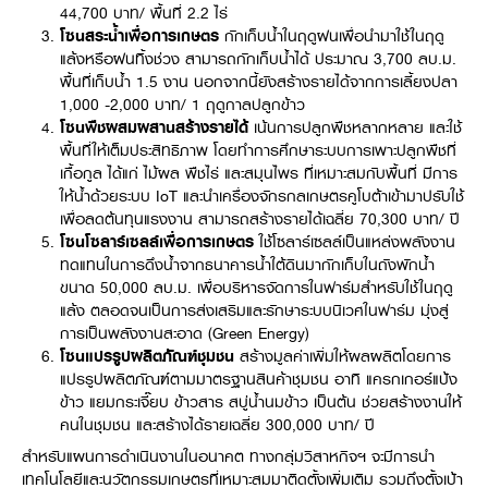
44,700 บาท/ พื้นที่ 2.2 ไร่
โซนสระน้ำเพื่อการเกษตร
กักเก็บน้ำในฤดูฝนเพื่อนำมาใช้ในฤดู
แล้งหรือฝนทิ้งช่วง สามารถกักเก็บน้ำได้ ประมาณ 3,700 ลบ.ม.
พื้นที่เก็บน้ำ 1.5 งาน นอกจากนี้ยังสร้างรายได้จากการเลี้ยงปลา
1,000 -2,000 บาท/ 1 ฤดูกาลปลูกข้าว
โซนพืชผสมผสานสร้างรายได้
เน้นการปลูกพืชหลากหลาย และใช้
พื้นที่ให้เต็มประสิทธิภาพ โดยทำการศึกษาระบบการเพาะปลูกพืชที่
เกื้อกูล ได้แก่ ไม้ผล พืชไร่ และสมุนไพร ที่เหมาะสมกับพื้นที่ มีการ
ให้น้ำด้วยระบบ IoT และนำเครื่องจักรกลเกษตรคูโบต้าเข้ามาปรับใช้
เพื่อลดต้นทุนแรงงาน สามารถสร้างรายได้เฉลี่ย 70,300 บาท/ ปี
โซนโซลาร์เซลล์เพื่อการเกษตร
ใช้โซลาร์เซลล์เป็นแหล่งพลังงาน
ทดแทนในการดึงน้ำจากธนาคารน้ำใต้ดินมากักเก็บในถังพักน้ำ
ขนาด 50,000 ลบ.ม. เพื่อบริหารจัดการในฟาร์มสำหรับใช้ในฤดู
แล้ง ตลอดจนเป็นการส่งเสริมและรักษาระบบนิเวศในฟาร์ม มุ่งสู่
การเป็นพลังงานสะอาด (Green Energy)
โซนแปรรูปผลิตภัณฑ์ชุมชน
สร้างมูลค่าเพิ่มให้ผลผลิตโดยการ
แปรรูปผลิตภัณฑ์ตามมาตรฐานสินค้าชุมชน อาทิ แครกเกอร์แป้ง
ข้าว แยมกระเจี๊ยบ ข้าวสาร สบู่น้ำนมข้าว เป็นต้น ช่วยสร้างงานให้
คนในชุมชน และสร้างได้รายเฉลี่ย 300,000 บาท/ ปี
สำหรับแผนการดำเนินงานในอนาคต ทางกลุ่มวิสาหกิจฯ จะมีการนำ
เทคโนโลยีและนวัตกรรมเกษตรที่เหมาะสมมาติดตั้งเพิ่มเติม รวมถึงตั้งเป้า