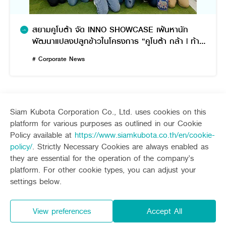
สยามคูโบต้า จัด INNO SHOWCASE เฟ้นหานัก
พัฒนาแปลงปลูกข้าวในโครงการ “คูโบต้า กล้า | ท้า |
ปลูก” ปีที่ 2
# Corporate News
Siam Kubota Corporation Co., Ltd. uses cookies on this
platform for various purposes as outlined in our Cookie
Sitemap
Policy available at
https://www.siamkubota.co.th/en/cookie-
policy/
. Strictly Necessary Cookies are always enabled as
Agriculture
Construction
they are essential for the operation of the company’s
Tractor
Mini-excavator
platform. For other cookie types, you can adjust your
Tractor implement
Mini-excavator Implement
Follow up channel
KUBOTA CONNECT :
settings below.
Combine Harvester
Wheel Loader
Rice Transplanter
Agricultural Innovation
Transplant Accessory
Drone
View preferences
Accept All
Diesel Engine
Privacy Policy
Privacy Policy and Consent
Power Tiller