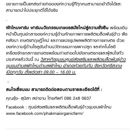
ขยายการเป็นแหล่งถ่ายทอดองค์ความรู้ที่ทุกคนสามารถเข้าถึงได้และ
สามารถนำไปประยุกต์ใช้ได้จริง
.
ผักไหมฟาร์ม
ฟาร์มนวัตกรรมเกษตรสมัยใหม่สู่ความยั่งยืน
พร้อมเดิน
หน้าเป็นศูนย์กลางองค์ความรู้ด้านศักยภาพการผลิตเมล็ดพันธุ์ข้าว พืช
หลังนา เกษตรทฤษฎีใหม่ และการแปรรูปผลผลิตทางการเกษตร ด้วย
องค์ความรู้ด้านโซลูชันด้านนวัตกรรมการเพาะปลูก และเทคโนโลยี
เครื่องจักรกลการเกษตรพร้อมถ่ายทอดไปยังเกษตรกรและผู้สนใจทั่ว
ประเทศแล้ววันนี้ ณ
วิสาหกิจชุมชนศูนย์ส่งเสริมและผลิตเมล็ดพันธุ์ข้าว
ชุมชนตำบลผักไหม
ตำบลผักไหม อำเภอห้วยทับทัน จังหวัดศรีสะเกษ
เปิดทุกวัน ตั้งแต่เวลา
09.00 – 16.00 น.
.
สนใจเยี่ยมชม สามารถติดต่อสอบถามรายละเอียดได้ที่
:
คุณรุ้ง- สุนิสา สง่างาม โทรศัพท์ 086 248 0637
Facebook : ศูนย์ส่งเสริมและผลิตเมล็ดพันธุ์ข้าวชุมชนผักไหม
www.facebook.com/phakmaiorganicfarm/