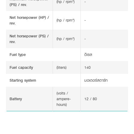
(hp / rpm*)
-
(PS) / rev.
Net horsepower (HP) /
(hp / rpm*)
-
rev.
Net horsepower (PS) /
(hp / rpm*)
-
rev.
Fuel type
ดีเซล
Fuel capacity
(liters)
140
Starting system
มอเตอร์สตาร์ท
(volts /
Battery
ampere-
12 / 80
hours)