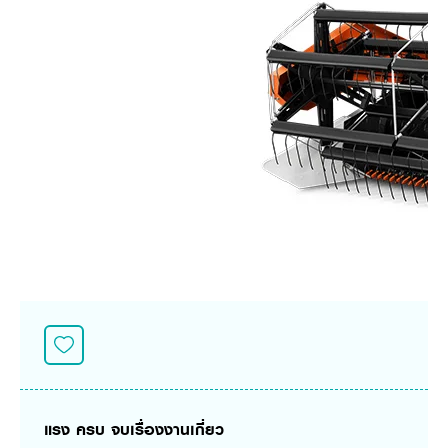
Seeding Center
Career
Company History
Other products
Seeding Center
Career
Vision & Mission
New Update
Construction
Offers
Job Positions
4 Core Pillars of Business
Mini-excavator
Investment
New Update
Internship Program
Asian Leader with International Standard
Online
Showroom
Mini-excavator Implement
Materials
News & Activity
Employee Welfare
International
Wheel Loader
Join the Network
Corporate News
Customer Service
Background
Contact
News & Social Activity
Agricultural Innovation
Export Products
Leasing
TVC
Drone
International Subsidiaries Offices
Social Activities
KUBOTA Store
International Service Centers
Royal Projects
Partners
KUBOTA (Agri) Solutions
Community and Social Development
Education and Youth
KUBOTA FARM
Environment, Safety and Occupational Health
KUBOTA FAMILY
KUBOTA and Farmer
co-operation
Large Scale Farm
language
ไทย
English
แรง ครบ จบเรื่องงานเกี่ยว
Learning Centre