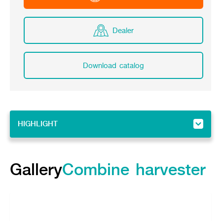
Dealer
Download catalog
HIGHLIGHT
HIGHLIGHT
Gallery
Gallery
Combine harvester
Feature
Specifications