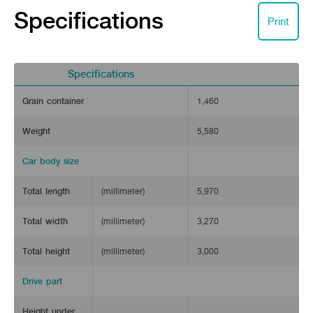
Specifications
Print
Specifications
Grain container
1,460
ชุดลูกกลิ้งล้อตีนตะขาบขนาดใหญ่
Weight
5,580
ช่วงล่างใหญ่ แข็งแรงทนทาน มาพร้อมชุดโรลเลอร์ จำนวน 9 ชิ้น ช
Car body size
ระบบปรับอากาศ
แอร์คอมเพรสเซอร์ใหญ่ 20,000 บีทียู
Total length
(millimeter)
5,970
พร้อมหัวจ่ายลม จำนวน 4 จุด ปรับทิศทางลมได้ 360 องศา
ช่วยให้ห้องโดยสารเย็นสบาย รองรับการทำงานที่มีอุณหภูมิภายน
Total width
(millimeter)
3,270
Total height
(millimeter)
3,000
Drive part
Height under