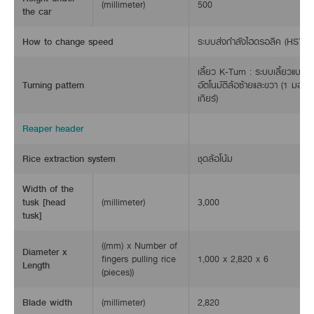
(millimeter)
500
the car
How to change speed
ระบบส่งกำลังไฮดรอลิค (HST)
เลี้ยว K-Turn : ระบบเลี้ยวแบบหม
Turning pattern
อัตโนมัติล้อซ้ายและขวา (1 มอเต
เกียร์)
Reaper header
Rice extraction system
ชุดล้อโน้ม
Width of the
tusk [head
(millimeter)
3,000
tusk]
((mm) x Number of
Diameter x
fingers pulling rice
1,000 x 2,820 x 6
Length
(pieces))
Blade width
(millimeter)
2,820