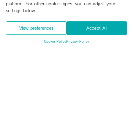
platform. For other cookie types, you can adjust your
settings below.
Related products
View preferences
Accept All
Model
DC-108X
Price
1,630,000 Baht
Cookie Policy
Privacy Policy