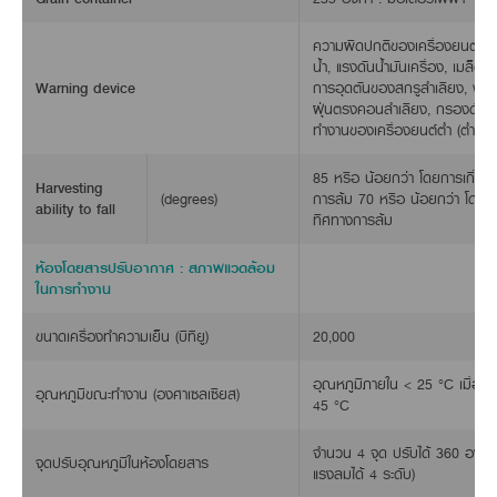
ความผิดปกติของเครื่องยนต์, อ
น้ำ, แรงดันน้ำมันเครื่อง, เมล็ดข้า
Warning device
การอุดตันของสกรูลำเลียง, พั
ฝุ่นตรงคอนลำเลียง, กรองดักน้ำ
ทำงานของเครื่องยนต์ต่ำ (ต่ำกว่
85 หรือ น้อยกว่า โดยการเกี่ย
Harvesting
(degrees)
การล้ม 70 หรือ น้อยกว่า โดยกา
ability to fall
ทิศทางการล้ม
ห้องโดยสารปรับอากาศ : สภาพแวดล้อม
ในการทำงาน
ขนาดเครื่องทำความเย็น (บีทียู)
20,000
อุณหภูมิภายใน < 25 °C เมื่อ
อุณหภูมิขณะทำงาน (องศาเซลเซียส)
45 °C
จำนวน 4 จุด ปรับได้ 360 องศา
จุดปรับอุณหภูมิในห้องโดยสาร
แรงลมได้ 4 ระดับ)