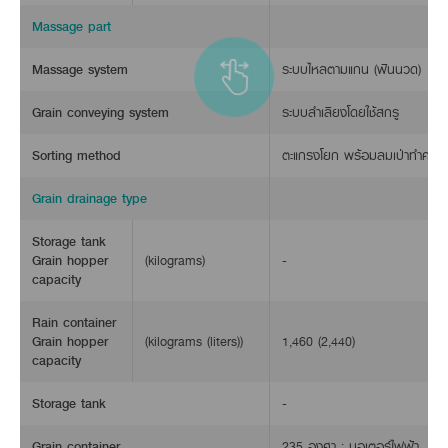
Massage part
Massage system
ระบบไหลตามแกน (ฟันนวด)
Grain conveying system
ระบบลำเลียงโดยใช้สกรู
Sorting method
ตะแกรงโยก พร้อมลมเป่าทำควา
Grain drainage type
Storage tank
Grain hopper
(kilograms)
-
capacity
Rain container
Grain hopper
(kilograms (liters))
1,460 (2,440)
capacity
Storage tank
-
Grain container
235 องศา : มอเตอร์ไฟฟ้า