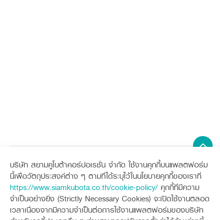
บริษัท สยามคูโบต้าคอร์ปอเรชั่น จำกัด ใช้งานคุกกี้บนแพลตฟอร์ม
Sitemap
นี้เพื่อวัตถุประสงค์ต่าง ๆ ตามที่ได้ระบุไว้ในนโยบายคุกกี้ของเราที่
https://www.siamkubota.co.th/cookie-policy/
คุกกี้ที่มีความ
เครื่องจักรกลการเกษตร
เครื่องจักรกลก่อสร้าง
จำเป็นอย่างยิ่ง (Strictly Necessary Cookies) จะเปิดใช้งานตลอด
แทรกเตอร์
รถขุดขนาดเล็ก
เวลาเนื่องจากมีความจำเป็นต่อการใช้งานแพลตฟอร์มของบริษัท
อุปกรณ์ต่อพ่วงแทรกเตอร์
อุปกรณ์ต่อพ่วงรถขุด
ช่องทางการติดตาม
ศูนย์ลูกค้าสัมพันธ์คูโบต้า คอนเนค