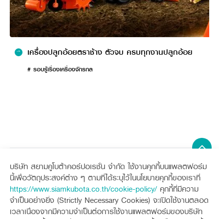
จุดต่อแขนบน (Head stock or mast)
จุดต่อแขนล่าง (Hitch point)
คลัตช์นิรภัย (Safety clutch)
ห้องเกียร์ (Gear box)
เครื่องปลูกอ้อยตราช้าง ตัวจบ ครบทุกงานปลูกอ้อย
ห้องโซ่ (Chain case)
ฝากระโปรงหลัง (Rear shield)
# รอบรู้เรื่องเครื่องจักรกล
ล้อกันจม (Depth wheel)
ใบมีด (Blades)
แกนใบมีด (Rotors)
บริษัท สยามคูโบต้าคอร์ปอเรชั่น จำกัด ใช้งานคุกกี้บนแพลตฟอร์ม
Sitemap
นี้เพื่อวัตถุประสงค์ต่าง ๆ ตามที่ได้ระบุไว้ในนโยบายคุกกี้ของเราที่
https://www.siamkubota.co.th/cookie-policy/
คุกกี้ที่มีความ
เครื่องจักรกลการเกษตร
เครื่องจักรกลก่อสร้าง
จำเป็นอย่างยิ่ง (Strictly Necessary Cookies) จะเปิดใช้งานตลอด
แทรกเตอร์
รถขุดขนาดเล็ก
เวลาเนื่องจากมีความจำเป็นต่อการใช้งานแพลตฟอร์มของบริษัท
อุปกรณ์ต่อพ่วงแทรกเตอร์
อุปกรณ์ต่อพ่วงรถขุด
ช่องทางการติดตาม
ศูนย์ลูกค้าสัมพันธ์คูโบต้า คอนเนค