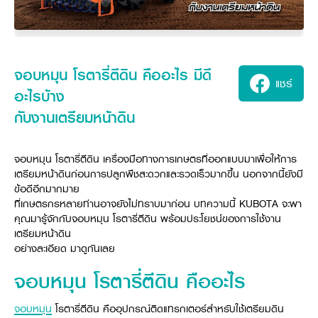
ศูนย์จำหน่ายกล้าแผ่นฯ
สมัครงาน
ประวัติบริษัท
สินค้าอื่น ๆ
ศูนย์จำหน่ายกล้าแผ่นคูโบต้า
สมัครงานคูโบต้า
วิสัยทัศน์และนโยบาย
ข่าวสาร
เครื่องจักรกลก่อสร้าง
สิ่งที่ผู้ลงทุนจะได้รับ
ตำแหน่งงานว่าง
4 หัวใจหลักของธุรกิจ
รถขุดขนาดเล็ก
การลงทุนรายได้และจุดคุ้มทุน
ข่าวสาร
นักศึกษาฝึกงาน
มาตรฐานสู่ความเป็นผู้นำในเอเชีย
จอบหมุน โรตารี่ตีดิน คืออะไร มีดี
ออนไลน์
โชว์รูม
อุปกรณ์ต่อพ่วงรถขุด
วัสดุอุปกรณ์
ข่าวและกิจกรรมที่แนะนำ
แชร์
สวัสดิการพนักงาน
ธุรกิจต่างประเทศ
อะไรบ้าง
รถตักล้อยาง
ขั้นตอนการเข้าร่วมโครงการ
ข่าวสารองค์กร
บริการหลังการขาย
ที่มา
กับงานเตรียมหน้าดิน
ติดต่อซื้อกล้าแผ่น
ข่าวกิจกรรมเพื่อสังคม
สินค้านวัตกรรมการเกษตร
สินค้าที่ส่งออก
เช่าซื้อ
โฆษณาคูโบต้า
โดรนการเกษตร
สำนักงานต่างประเทศ
จอบหมุน โรตารี่ตีดิน เครื่องมือทางการเกษตรที่ออกแบบมาเพื่อให้การ
ข่าวกิจกรรมเพื่อสังคม
คูโบต้า สโตร์
ศูนย์บริการในต่างประเทศ
เตรียมหน้าดินก่อนการปลูกพืชสะดวกและรวดเร็วมากขึ้น นอกจากนี้ยังมี
โครงการตามแนวพระราชดำริ
ข้อดีอีกมากมาย
ประเทศคู่ค้า
KAS เกษตรครบวงจร
การพัฒนาชุมชน และสังคม
ที่เกษตรกรหลายท่านอาจยังไม่ทราบมาก่อน บทความนี้ KUBOTA จะพา
คุณมารู้จักกับจอบหมุน โรตารี่ตีดิน พร้อมประโยชน์ของการใช้งาน
การศึกษา และเยาวชน
คูโบต้าฟาร์ม
เตรียมหน้าดิน
สิ่งแวดล้อมความปลอดภัยและอาชีวอนามัย
อย่างละเอียด มาดูกันเลย
คูโบต้าแฟมิลี่
คูโบต้าร่วมมือ
เกษตรร่วมใจ
จอบหมุน โรตารี่ตีดิน คืออะไร
โครงการ
เกษตรแปลงใหญ่
ภาษา
ไทย
English
เอกสารดาวน์โหลด
จอบหมุน
โรตารี่ตีดิน คืออุปกรณ์ติดแทรกเตอร์สำหรับใช้เตรียมดิน