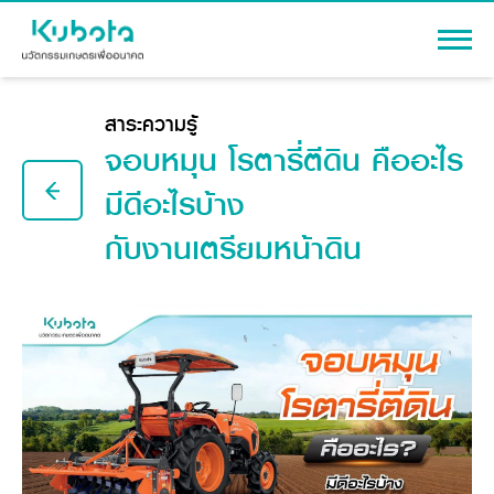
เข้าสู่ระบบ
สาระความรู้
จอบหมุน โรตารี่ตีดิน คืออะไร
มีดีอะไรบ้าง
กับงานเตรียมหน้าดิน
สินค้า
เครื่องจักรกลการเกษตร
โปรโมชัน
แทรกเตอร์
สาระความรู้
อุปกรณ์ต่อพ่วงแทรกเตอร์
รถเกี่ยวนวดข้าว
ผู้แทนจำหน่าย
รถดำนา
เครื่องจักรกลการเกษตร
ชุดอุปกรณ์เสริมรถดำนา
ข้อมูลองค์กร
เครื่องยนต์ดีเซล
เครื่องจักรกลการเกษตร
รู้จักสยามคูโบต้า
รถไถ