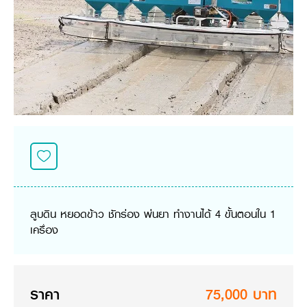
ศูนย์จำหน่ายกล้าแผ่นฯ
สมัครงาน
ประวัติบริษัท
สินค้าอื่น ๆ
ศูนย์จำหน่ายกล้าแผ่นคูโบต้า
สมัครงานคูโบต้า
วิสัยทัศน์และนโยบาย
ข่าวสาร
เครื่องจักรกลก่อสร้าง
สิ่งที่ผู้ลงทุนจะได้รับ
ตำแหน่งงานว่าง
4 หัวใจหลักของธุรกิจ
รถขุดขนาดเล็ก
การลงทุนรายได้และจุดคุ้มทุน
ข่าวสาร
นักศึกษาฝึกงาน
มาตรฐานสู่ความเป็นผู้นำในเอเชีย
ออนไลน์
โชว์รูม
อุปกรณ์ต่อพ่วงรถขุด
วัสดุอุปกรณ์
ข่าวและกิจกรรมที่แนะนำ
สวัสดิการพนักงาน
ธุรกิจต่างประเทศ
รถตักล้อยาง
ขั้นตอนการเข้าร่วมโครงการ
ข่าวสารองค์กร
บริการหลังการขาย
ที่มา
ติดต่อซื้อกล้าแผ่น
ข่าวกิจกรรมเพื่อสังคม
สินค้านวัตกรรมการเกษตร
สินค้าที่ส่งออก
เช่าซื้อ
โฆษณาคูโบต้า
โดรนการเกษตร
สำนักงานต่างประเทศ
ข่าวกิจกรรมเพื่อสังคม
คูโบต้า สโตร์
ศูนย์บริการในต่างประเทศ
โครงการตามแนวพระราชดำริ
ประเทศคู่ค้า
KAS เกษตรครบวงจร
การพัฒนาชุมชน และสังคม
ลูบดิน หยอดข้าว ชักร่อง พ่นยา ทำงานได้ 4 ขั้นตอนใน 1
การศึกษา และเยาวชน
คูโบต้าฟาร์ม
เครื่อง
สิ่งแวดล้อมความปลอดภัยและอาชีวอนามัย
คูโบต้าแฟมิลี่
คูโบต้าร่วมมือ
เกษตรร่วมใจ
โครงการ
เกษตรแปลงใหญ่
ภาษา
ไทย
English
ราคา
75,000 บาท
เอกสารดาวน์โหลด