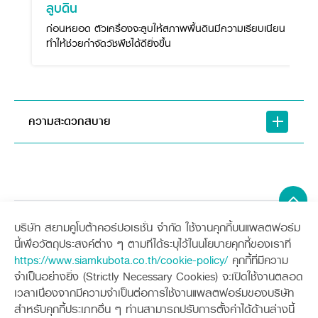
ลูบดิน
ก่อนหยอด ตัวเครื่องจะลูบให้สภาพพื้นดินมีความเรียบเนียน
ทำให้ช่วยกำจัดวัชพืชได้ดียิ่งขึ้น
ความสะดวกสบาย
บริษัท สยามคูโบต้าคอร์ปอเรชั่น จำกัด ใช้งานคุกกี้บนแพลตฟอร์ม
Sitemap
นี้เพื่อวัตถุประสงค์ต่าง ๆ ตามที่ได้ระบุไว้ในนโยบายคุกกี้ของเราที่
https://www.siamkubota.co.th/cookie-policy/
คุกกี้ที่มีความ
เครื่องจักรกลการเกษตร
เครื่องจักรกลก่อสร้าง
จำเป็นอย่างยิ่ง (Strictly Necessary Cookies) จะเปิดใช้งานตลอด
แทรกเตอร์
รถขุดขนาดเล็ก
เวลาเนื่องจากมีความจำเป็นต่อการใช้งานแพลตฟอร์มของบริษัท
อุปกรณ์ต่อพ่วงแทรกเตอร์
อุปกรณ์ต่อพ่วงรถขุด
ช่องทางการติดตาม
ศูนย์ลูกค้าสัมพันธ์คูโบต้า คอนเนค
สำหรับคุกกี้ประเภทอื่น ๆ ท่านสามารถปรับการตั้งค่าได้ด้านล่างนี้
รถเกี่ยวนวดข้าว
รถตักล้อยาง