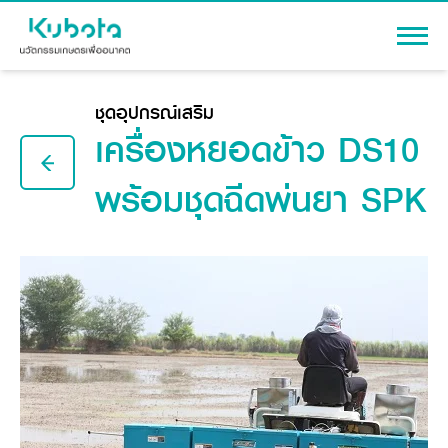
เข้าสู่ระบบ
ชุดอุปกรณ์เสริม
เครื่องหยอดข้าว DS10
พร้อมชุดฉีดพ่นยา SPK
สินค้า
เครื่องจักรกลการเกษตร
โปรโมชัน
แทรกเตอร์
สาระความรู้
อุปกรณ์ต่อพ่วงแทรกเตอร์
รถเกี่ยวนวดข้าว
ผู้แทนจำหน่าย
รถดำนา
เครื่องจักรกลการเกษตร
ชุดอุปกรณ์เสริมรถดำนา
ข้อมูลองค์กร
เครื่องยนต์ดีเซล
เครื่องจักรกลการเกษตร
รู้จักสยามคูโบต้า
รถไถ