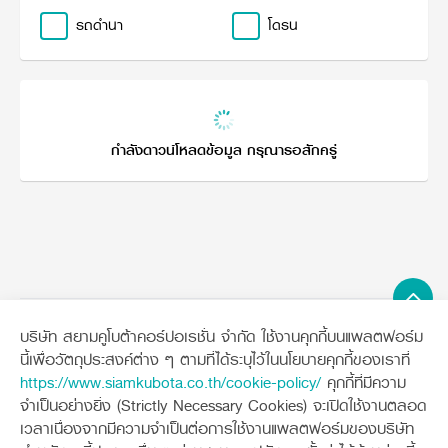
วารสารออนไลน์
รถดำนา
โดรน
กำลังดาวน์โหลดข้อมูล กรุณารอสักครู่
บริษัท สยามคูโบต้าคอร์ปอเรชั่น จำกัด ใช้งานคุกกี้บนแพลตฟอร์ม
Sitemap
นี้เพื่อวัตถุประสงค์ต่าง ๆ ตามที่ได้ระบุไว้ในนโยบายคุกกี้ของเราที่
https://www.siamkubota.co.th/cookie-policy/
คุกกี้ที่มีความ
เครื่องจักรกลการเกษตร
เครื่องจักรกลก่อสร้าง
จำเป็นอย่างยิ่ง (Strictly Necessary Cookies) จะเปิดใช้งานตลอด
แทรกเตอร์
รถขุดขนาดเล็ก
เวลาเนื่องจากมีความจำเป็นต่อการใช้งานแพลตฟอร์มของบริษัท
อุปกรณ์ต่อพ่วงแทรกเตอร์
อุปกรณ์ต่อพ่วงรถขุด
ช่องทางการติดตาม
ศูนย์ลูกค้าสัมพันธ์คูโบต้า คอนเนค