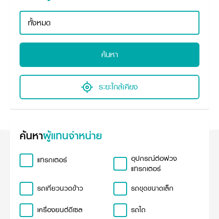
ศูนย์จำหน่ายกล้าแผ่นฯ
สมัครงาน
ประวัติบริษัท
สินค้าอื่น ๆ
ศูนย์จำหน่ายกล้าแผ่นคูโบต้า
สมัครงานคูโบต้า
วิสัยทัศน์และนโยบาย
ข่าวสาร
เครื่องจักรกลก่อสร้าง
สิ่งที่ผู้ลงทุนจะได้รับ
ตำแหน่งงานว่าง
4 หัวใจหลักของธุรกิจ
รถขุดขนาดเล็ก
การลงทุนรายได้และจุดคุ้มทุน
ข่าวสาร
นักศึกษาฝึกงาน
มาตรฐานสู่ความเป็นผู้นำในเอเชีย
ออนไลน์
โชว์รูม
ค้นหา
อุปกรณ์ต่อพ่วงรถขุด
วัสดุอุปกรณ์
ข่าวและกิจกรรมที่แนะนำ
สวัสดิการพนักงาน
ธุรกิจต่างประเทศ
รถตักล้อยาง
ขั้นตอนการเข้าร่วมโครงการ
ข่าวสารองค์กร
บริการหลังการขาย
ที่มา
ติดต่อซื้อกล้าแผ่น
ข่าวกิจกรรมเพื่อสังคม
สินค้านวัตกรรมการเกษตร
ระยะใกล้เคียง
สินค้าที่ส่งออก
เช่าซื้อ
โฆษณาคูโบต้า
โดรนการเกษตร
สำนักงานต่างประเทศ
ข่าวกิจกรรมเพื่อสังคม
คูโบต้า สโตร์
ศูนย์บริการในต่างประเทศ
โครงการตามแนวพระราชดำริ
ประเทศคู่ค้า
ค้นหา
ผู้แทนจำหน่าย
KAS เกษตรครบวงจร
การพัฒนาชุมชน และสังคม
การศึกษา และเยาวชน
คูโบต้าฟาร์ม
อุปกรณ์ต่อพ่วง
แทรกเตอร์
สิ่งแวดล้อมความปลอดภัยและอาชีวอนามัย
แทรกเตอร์
คูโบต้าแฟมิลี่
คูโบต้าร่วมมือ
เกษตรร่วมใจ
รถเกี่ยวนวดข้าว
รถขุดขนาดเล็ก
โครงการ
เกษตรแปลงใหญ่
ภาษา
ไทย
English
เครื่องยนต์ดีเซล
รถไถ
เอกสารดาวน์โหลด