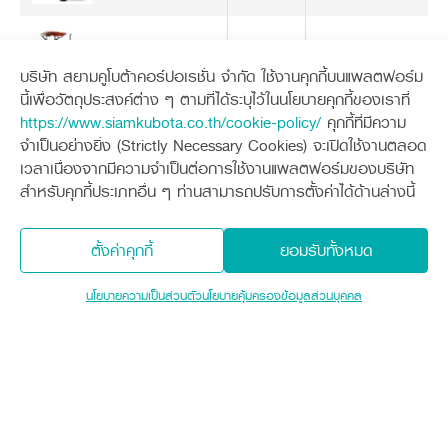
ต้นกำลังขับเคลื่อน
ขับเคลื่อนด้วยเพลาพีทีโอ
ความเร็วเกียร์ PTO ในขณะทำงาน (รอบ
540
บริษัท สยามคูโบต้าคอร์ปอเรชั่น จำกัด ใช้งานคุกกี้บนแพลตฟอร์ม
ต่อนาที)
นี้เพื่อวัตถุประสงค์ต่าง ๆ ตามที่ได้ระบุไว้ในนโยบายคุกกี้ของเราที่
https://www.siamkubota.co.th/cookie-policy/
คุกกี้ที่มีความ
วิธีการส่งกำลัง
จาก U-joint และเกียร์
จำเป็นอย่างยิ่ง (Strictly Necessary Cookies) จะเปิดใช้งานตลอด
เวลาเนื่องจากมีความจำเป็นต่อการใช้งานแพลตฟอร์มของบริษัท
ตำแหน่งของตัวเครื่องในการทำงาน
ด้านขวาของแทรกเตอร์
สำหรับคุกกี้ประเภทอื่น ๆ ท่านสามารถปรับการตั้งค่าได้ด้านล่างนี้
จำนวนล้อ (ชิ้น)
1
ตั้งค่าคุกกี้
ยอมรับทั้งหมด
ประเภทการติดตั้งจุดต่อพ่วงชนิด 3 จุด
CAT 2
นโยบายความเป็นส่วนตัว
นโยบายคุ้มครองข้อมูลส่วนบุคคล
MU4902 / MU5702 / M6040 
ขนาดแทรกเตอร์ต้นกำลัง
M7040
แทรกเตอร์