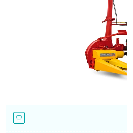
ศูนย์จำหน่ายกล้าแผ่นฯ
สมัครงาน
ประวัติบริษัท
สินค้าอื่น ๆ
ศูนย์จำหน่ายกล้าแผ่นคูโบต้า
สมัครงานคูโบต้า
วิสัยทัศน์และนโยบาย
ข่าวสาร
เครื่องจักรกลก่อสร้าง
สิ่งที่ผู้ลงทุนจะได้รับ
ตำแหน่งงานว่าง
4 หัวใจหลักของธุรกิจ
รถขุดขนาดเล็ก
การลงทุนรายได้และจุดคุ้มทุน
ข่าวสาร
นักศึกษาฝึกงาน
มาตรฐานสู่ความเป็นผู้นำในเอเชีย
ออนไลน์
โชว์รูม
อุปกรณ์ต่อพ่วงรถขุด
วัสดุอุปกรณ์
ข่าวและกิจกรรมที่แนะนำ
สวัสดิการพนักงาน
ธุรกิจต่างประเทศ
รถตักล้อยาง
ขั้นตอนการเข้าร่วมโครงการ
ข่าวสารองค์กร
บริการหลังการขาย
ที่มา
ติดต่อซื้อกล้าแผ่น
ข่าวกิจกรรมเพื่อสังคม
สินค้านวัตกรรมการเกษตร
สินค้าที่ส่งออก
เช่าซื้อ
โฆษณาคูโบต้า
โดรนการเกษตร
สำนักงานต่างประเทศ
ข่าวกิจกรรมเพื่อสังคม
คูโบต้า สโตร์
ศูนย์บริการในต่างประเทศ
โครงการตามแนวพระราชดำริ
ประเทศคู่ค้า
KAS เกษตรครบวงจร
การพัฒนาชุมชน และสังคม
การศึกษา และเยาวชน
คูโบต้าฟาร์ม
สิ่งแวดล้อมความปลอดภัยและอาชีวอนามัย
คูโบต้าแฟมิลี่
คูโบต้าร่วมมือ
เกษตรร่วมใจ
โครงการ
เกษตรแปลงใหญ่
ภาษา
ไทย
English
เอกสารดาวน์โหลด