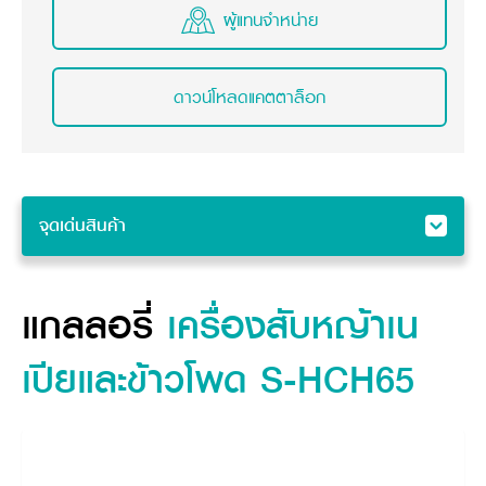
ผู้แทนจำหน่าย
ดาวน์โหลดแคตตาล็อก
จุดเด่นสินค้า
จุดเด่นสินค้า
แกลลอรี่
แกลลอรี่
เครื่องสับหญ้าเน
คุณสมบัติ
เปียและข้าวโพด S-HCH65
ข้อมูลจำเพาะสินค้า
อุปกรณ์ต่อพ่วง