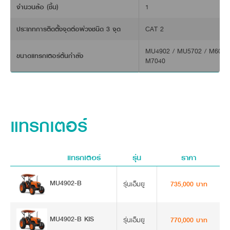
ข้อมูลจำเพาะสินค้า
ข้อมูลทั่วไป
หินลับมีดในตัว
ขนาดตัวเครื่องขณะทำงาน (กว้าง x ยาว x
2,350 x 2,400 x 3,380
สามารถลับมีดได้โดยไม่ต้องถอดใบมีด สะดวก ใบมีดคม
สูง) (มิลลิเมตร)
พร้อมใช้งานอยู่เสมอ
OVERRUNNING CLUTCH
ขนาดตัวเครื่องขณะพับ (กว้าง x ยาว x
2,350 x 2,400 x 1,500
เพลาพีทีโอแบบคลัตช์ทางเดียว (Overrunning Clutch) ช่วยป้องกัน
สูง) (มิลลิเมตร)
น้ำหนัก (กิโลกรัม)
600
ความกว้างในการทำงาน (มิลลิเมตร)
650
จำนวนใบมีดเซตย่อย (ชิ้น)
12
ความละเอียดจากการสับย่อย (มิลลิเมตร)
4–7
จำนวนแถวในการตัด (แถว)
1