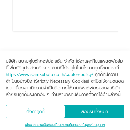
บริษัท สยามคูโบต้าคอร์ปอเรชั่น จำกัด ใช้งานคุกกี้บนแพลตฟอร์ม
นี้เพื่อวัตถุประสงค์ต่าง ๆ ตามที่ได้ระบุไว้ในนโยบายคุกกี้ของเราที่
Sitemap
https://www.siamkubota.co.th/cookie-policy/
คุกกี้ที่มีความ
จำเป็นอย่างยิ่ง (Strictly Necessary Cookies) จะเปิดใช้งานตลอด
เครื่องจักรกลการเกษตร
เครื่องจักรกลก่อสร้าง
เวลาเนื่องจากมีความจำเป็นต่อการใช้งานแพลตฟอร์มของบริษัท
แทรกเตอร์
รถขุดขนาดเล็ก
สำหรับคุกกี้ประเภทอื่น ๆ ท่านสามารถปรับการตั้งค่าได้ด้านล่างนี้
อุปกรณ์ต่อพ่วงแทรกเตอร์
อุปกรณ์ต่อพ่วงรถขุด
ช่องทางการติดตาม
ศูนย์ลูกค้าสัมพันธ์คูโบต้า คอนเนค
รถเกี่ยวนวดข้าว
รถตักล้อยาง
สินค้าที่เกี่ยวข้อง
รถดำนา
ตั้งค่าคุกกี้
ยอมรับทั้งหมด
สินค้านวัตกรรมการเกษตร
ชุดอุปกรณ์เสริมรถดำนา
รุ่น
null
โดรนการเกษตร
เครื่องยนต์ดีเซล
นโยบายคุ้มครองข้อมูลส่วนบุคคล
นโยบายความเป็นส่วนตัว
ราคา
51,300 บาท
รถไถ
นโยบายความเป็นส่วนตัว
นโยบายคุ้มครองข้อมูลส่วนบุคคล