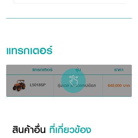
แทรกเตอร์
แทรกเตอร์
รุ่น
ราคา
ด
L5018SP
รุ่นเเอล และแอลสเปเชียล
640,000 บาท
สินค้าอื่น
ที่เกี่ยวข้อง