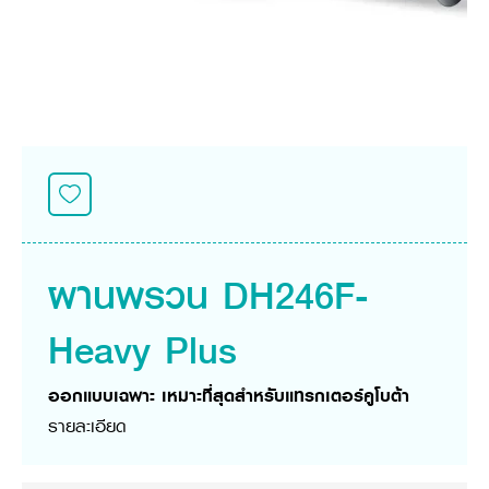
ศูนย์จำหน่ายกล้าแผ่นฯ
สมัครงาน
ประวัติบริษัท
สินค้าอื่น ๆ
ศูนย์จำหน่ายกล้าแผ่นคูโบต้า
สมัครงานคูโบต้า
วิสัยทัศน์และนโยบาย
ข่าวสาร
เครื่องจักรกลก่อสร้าง
สิ่งที่ผู้ลงทุนจะได้รับ
ตำแหน่งงานว่าง
4 หัวใจหลักของธุรกิจ
รถขุดขนาดเล็ก
การลงทุนรายได้และจุดคุ้มทุน
ข่าวสาร
นักศึกษาฝึกงาน
มาตรฐานสู่ความเป็นผู้นำในเอเชีย
ออนไลน์
โชว์รูม
อุปกรณ์ต่อพ่วงรถขุด
วัสดุอุปกรณ์
ข่าวและกิจกรรมที่แนะนำ
สวัสดิการพนักงาน
ธุรกิจต่างประเทศ
รถตักล้อยาง
ขั้นตอนการเข้าร่วมโครงการ
ข่าวสารองค์กร
บริการหลังการขาย
ที่มา
ติดต่อซื้อกล้าแผ่น
ข่าวกิจกรรมเพื่อสังคม
สินค้านวัตกรรมการเกษตร
สินค้าที่ส่งออก
เช่าซื้อ
โฆษณาคูโบต้า
โดรนการเกษตร
สำนักงานต่างประเทศ
ข่าวกิจกรรมเพื่อสังคม
คูโบต้า สโตร์
ศูนย์บริการในต่างประเทศ
ผานพรวน DH246F-
โครงการตามแนวพระราชดำริ
ประเทศคู่ค้า
KAS เกษตรครบวงจร
การพัฒนาชุมชน และสังคม
Heavy Plus
การศึกษา และเยาวชน
คูโบต้าฟาร์ม
สิ่งแวดล้อมความปลอดภัยและอาชีวอนามัย
ออกแบบเฉพาะ เหมาะที่สุดสำหรับแทรกเตอร์คูโบต้า
คูโบต้าแฟมิลี่
คูโบต้าร่วมมือ
เกษตรร่วมใจ
รายละเอียด
โครงการ
เกษตรแปลงใหญ่
ภาษา
ไทย
English
เอกสารดาวน์โหลด