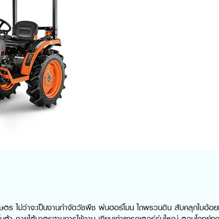
กษตร ไม่ว่าจะเป็นงานกำจัดวัชพืช พ่นฮอร์โมน ไถพรวนดิน สับคลุกใบอ้อย
ูโบต้า ภายใต้มาตรฐานการใช้งาน เทียบเท่าแทรกเตอร์รุ่นใหญ่ ตอบโจทย์ท