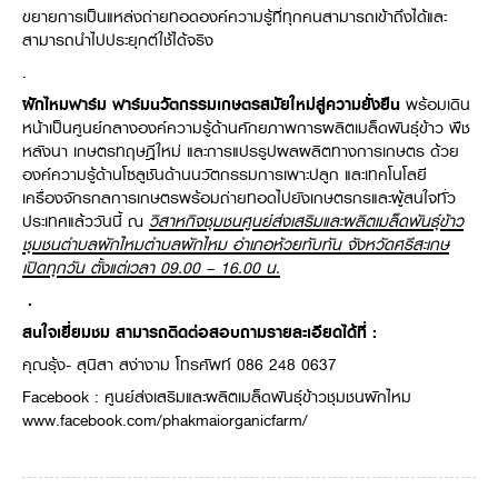
ขยายการเป็นแหล่งถ่ายทอดองค์ความรู้ที่ทุกคนสามารถเข้าถึงได้และ
สามารถนำไปประยุกต์ใช้ได้จริง
.
ผักไหมฟาร์ม
ฟาร์มนวัตกรรมเกษตรสมัยใหม่สู่ความยั่งยืน
พร้อมเดิน
หน้าเป็นศูนย์กลางองค์ความรู้ด้านศักยภาพการผลิตเมล็ดพันธุ์ข้าว พืช
หลังนา เกษตรทฤษฎีใหม่ และการแปรรูปผลผลิตทางการเกษตร ด้วย
องค์ความรู้ด้านโซลูชันด้านนวัตกรรมการเพาะปลูก และเทคโนโลยี
เครื่องจักรกลการเกษตรพร้อมถ่ายทอดไปยังเกษตรกรและผู้สนใจทั่ว
ประเทศแล้ววันนี้ ณ
วิสาหกิจชุมชนศูนย์ส่งเสริมและผลิตเมล็ดพันธุ์ข้าว
ชุมชนตำบลผักไหม
ตำบลผักไหม อำเภอห้วยทับทัน จังหวัดศรีสะเกษ
เปิดทุกวัน ตั้งแต่เวลา
09.00 – 16.00 น.
.
สนใจเยี่ยมชม สามารถติดต่อสอบถามรายละเอียดได้ที่
:
คุณรุ้ง- สุนิสา สง่างาม โทรศัพท์ 086 248 0637
Facebook : ศูนย์ส่งเสริมและผลิตเมล็ดพันธุ์ข้าวชุมชนผักไหม
www.facebook.com/phakmaiorganicfarm/