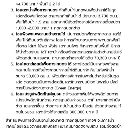
44,700 บาท/ พื้นที่ 2.2 ไร่
โซนสระน้ำเพื่อการเกษตร
กักเก็บน้ำในฤดูฝนเพื่อนำมาใช้ในฤดู
แล้งหรือฝนทิ้งช่วง สามารถกักเก็บน้ำได้ ประมาณ 3,700 ลบ.ม.
พื้นที่เก็บน้ำ 1.5 งาน นอกจากนี้ยังสร้างรายได้จากการเลี้ยงปลา
1,000 -2,000 บาท/ 1 ฤดูกาลปลูกข้าว
โซนพืชผสมผสานสร้างรายได้
เน้นการปลูกพืชหลากหลาย และใช้
พื้นที่ให้เต็มประสิทธิภาพ โดยทำการศึกษาระบบการเพาะปลูกพืชที่
เกื้อกูล ได้แก่ ไม้ผล พืชไร่ และสมุนไพร ที่เหมาะสมกับพื้นที่ มีการ
ให้น้ำด้วยระบบ IoT และนำเครื่องจักรกลเกษตรคูโบต้าเข้ามาปรับใช้
เพื่อลดต้นทุนแรงงาน สามารถสร้างรายได้เฉลี่ย 70,300 บาท/ ปี
โซนโซลาร์เซลล์เพื่อการเกษตร
ใช้โซลาร์เซลล์เป็นแหล่งพลังงาน
ทดแทนในการดึงน้ำจากธนาคารน้ำใต้ดินมากักเก็บในถังพักน้ำ
ขนาด 50,000 ลบ.ม. เพื่อบริหารจัดการในฟาร์มสำหรับใช้ในฤดู
แล้ง ตลอดจนเป็นการส่งเสริมและรักษาระบบนิเวศในฟาร์ม มุ่งสู่
การเป็นพลังงานสะอาด (Green Energy)
โซนแปรรูปผลิตภัณฑ์ชุมชน
สร้างมูลค่าเพิ่มให้ผลผลิตโดยการ
แปรรูปผลิตภัณฑ์ตามมาตรฐานสินค้าชุมชน อาทิ แครกเกอร์แป้ง
ข้าว แยมกระเจี๊ยบ ข้าวสาร สบู่น้ำนมข้าว เป็นต้น ช่วยสร้างงานให้
คนในชุมชน และสร้างได้รายเฉลี่ย 300,000 บาท/ ปี
สำหรับแผนการดำเนินงานในอนาคต ทางกลุ่มวิสาหกิจฯ จะมีการนำ
เทคโนโลยีและนวัตกรรมเกษตรที่เหมาะสมมาติดตั้งเพิ่มเติม รวมถึงตั้งเป้า