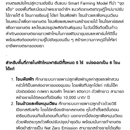
เกษตรสมัยใหม่สู่ความยั่งยืน ต้นแบบ Smart Farming Model ที่นำ “จุด
แข็ง” ของพื้นที่และน้อมนำพระราชดำริฯ แนวคิดเกษตรทฤษฎีใหม่มาปรับ
ใช้ภายใต้ 6 โซนการเรียนรู้ ได้แก่ โซนพืชผัก โซนข้าวและพืชหมุนเวียน
โซนสระน้ำเพื่อการเกษตร โซนพืชผสมผสานสร้างรายได้ โซนโซลาร์เซลล์
เพื่อการเกษตร และโซนแปรรูปผลิตภัณฑ์ชุมชน ในวันนี้จึงถือเป็นก้าว
สำคัญของเกษตรกรชาวผักไหมในการพัฒนาชุมชนและฟาร์มให้ดีขึ้น
พร้อมส่งต่อองค์ความรู้ไปยังชุมชนอื่น ๆ สร้างความภาคภูมิใจให้แก่
อาชีพเกษตรกรของเรา
.
สำหรับ
พื้นที่ภายในผักไหมฟาร์มมีทั้งหมด
5 ไร่
แบ่งออกเป็น
6 โซน
ได้แก่
โซนพืชผัก
ศึกษาระบบการเพาะปลูกพืชผักมูลค่าสูงและผักสวน
ครัวให้เป็นแหล่งอาหารของชุมชน โดยพืชที่ปลูกได้แก่ กรีนโอ๊ค
บัดเตอร์เฮด กะเพรา แมงลัก โหระพา แตงกวา ถั่วฝักยาว สามารถ
สร้างรายได้ตลอดทั้งปีเฉลี่ย 10,000 บาท/ ปี
โซนข้าวและพืชหมุนเวียน
ศึกษาระบบการเพาะปลูกข้าวด้วยวิธี
เปียกสลับแห้ง โดยใช้เครื่องจักรกลเกษตร คูโบต้าตั้งแต่ขั้นตอน
เตรียมดินจนถึงขั้นตอนเก็บเกี่ยว นอกจากนี้ยังปลูกพืชหมุนเวียน
ด้วยพืชตระกูลถั่วเพื่อปรับปรุงบำรุงดิน พร้อมเน้นการทำเกษตร
เพื่อเข้าสู่การเป็น Net Zero Emission สามารถสร้างรายได้เฉลี่ย