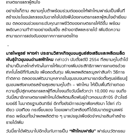
เกษตรกรและผู้สนใจ
อย่างไรก็ตาม สยามคูโบต้าพร้อมร่วมต่อยอดให้ผักไหมฟาร์มเป็นพื้นที่
สร้างประโยชน์และแรงบันดาลใจไปยังพี่น้องเกษตรกรและผู้สนใจเข้าเยี่ยม
ชม ตลอดจนช่วยยกระดับคุณภาพชีวิตของเกษตรกรให้ดีขึ้น พร้อม
เผชิญความท้าทายอย่างเข้มแข็ง สร้างอาชีพและรายได้ เพิ่มขีดความ
สามารถการแข่งขันของภาคการเกษตรไทย
.
นายไพฑูรย์ ฝางคำ ประธานวิสาหกิจชุมชนศูนย์ส่งเสริมและผลิตเมล็ด
พันธุ์ข้าวชุมชนตำบลผักไหม
กล่าวว่า นับตั้งแต่ปี 2554 ที่สยามคูโบต้าได้
เข้ามาเป็นกลไกสำคัญในการให้แนวทางเพิ่มประสิทธิภาพการเกษตรด้วย
เทคโนโลยีที่ทันสมัย เพื่อลดต้นทุน เพิ่มผลผลิตและมูลค่าสินค้า วิธีการ
ทำตลาด ตลอดจนพัฒนาบุคลากรในชุมชนจนสามารถจัดตั้งศูนย์เรียนรู้
ชุมชนพลังเกษตรสร้างสุขสยามคูโบต้า – ผักไหม ให้เป็นพื้นที่ถ่ายทอด
ความรู้ไปสู่เกษตรกรและผู้ที่สนใจจนถึงวันนี้แล้วกว่า 10,000 คน จนถึง
วันนี้สมาชิกเกษตรกรผักไหมได้ผลิตเมล็ดพันธุ์ข้าวหอมมะลิ105 ข้าวไรซ์
เบอร์รี่ ในมาตรฐานอินทรีย์ อีกทั้งยังมีการปลูกพืชหลังนา ได้แก่ ถั่ว
เขียว ปอเทือง กระเจี๊ยบแดง โดยเฉพาะถั่วเหลืองที่ได้รับมาตรฐานแฟร์
เทรด พร้อมทั้งนำผลผลิตต่าง ๆ มาแปรรูปเพื่อจัดจำหน่ายสินค้าสร้าง
รายได้เพิ่ม
วันนี้เราได้พัฒนาไปอีกขั้นกับการเป็น
“ผักไหมฟาร์ม”
ฟาร์มนวัตกรรม