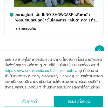
สยามคูโบต้า จัด INNO SHOWCASE เฟ้นหานัก
พัฒนาแปลงปลูกข้าวในโครงการ “คูโบต้า กล้า | ท้า |
ปลูก” ปีที่ 2
# ข่าวสารองค์กร
บริษัท สยามคูโบต้าคอร์ปอเรชั่น จำกัด ใช้งานคุกกี้บนแพลตฟอร์ม
Sitemap
นี้เพื่อวัตถุประสงค์ต่าง ๆ ตามที่ได้ระบุไว้ในนโยบายคุกกี้ของเราที่
https://www.siamkubota.co.th/cookie-policy/
คุกกี้ที่มีความ
เครื่องจักรกลการเกษตร
เครื่องจักรกลก่อสร้าง
จำเป็นอย่างยิ่ง (Strictly Necessary Cookies) จะเปิดใช้งานตลอด
แทรกเตอร์
รถขุดขนาดเล็ก
เวลาเนื่องจากมีความจำเป็นต่อการใช้งานแพลตฟอร์มของบริษัท
อุปกรณ์ต่อพ่วงแทรกเตอร์
อุปกรณ์ต่อพ่วงรถขุด
ช่องทางการติดตาม
ศูนย์ลูกค้าสัมพันธ์คูโบต้า คอนเนค
สำหรับคุกกี้ประเภทอื่น ๆ ท่านสามารถปรับการตั้งค่าได้ด้านล่างนี้
รถเกี่ยวนวดข้าว
รถตักล้อยาง
รถดำนา
สินค้านวัตกรรมการเกษตร
ชุดอุปกรณ์เสริมรถดำนา
โดรนการเกษตร
ตั้งค่าคุกกี้
ยอมรับทั้งหมด
เครื่องยนต์ดีเซล
นโยบายคุ้มครองข้อมูลส่วนบุคคล
นโยบายความเป็นส่วนตัว
รถไถ