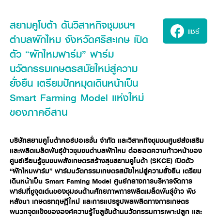
ศูนย์จำหน่ายกล้าแผ่นฯ
สมัครงาน
ประวัติบริษัท
สินค้าอื่น ๆ
ศูนย์จำหน่ายกล้าแผ่นคูโบต้า
สมัครงานคูโบต้า
วิสัยทัศน์และนโยบาย
สยามคูโบต้า ดันวิสาหกิจชุมชนฯ
ข่าวสาร
เครื่องจักรกลก่อสร้าง
สิ่งที่ผู้ลงทุนจะได้รับ
แชร์
ตำแหน่งงานว่าง
4 หัวใจหลักของธุรกิจ
ตำบลผักไหม จังหวัดศรีสะเกษ เปิด
รถขุดขนาดเล็ก
การลงทุนรายได้และจุดคุ้มทุน
ข่าวสาร
นักศึกษาฝึกงาน
มาตรฐานสู่ความเป็นผู้นำในเอเชีย
ออนไลน์
โชว์รูม
ตัว “ผักไหมฟาร์ม” ฟาร์ม
อุปกรณ์ต่อพ่วงรถขุด
วัสดุอุปกรณ์
ข่าวและกิจกรรมที่แนะนำ
สวัสดิการพนักงาน
ธุรกิจต่างประเทศ
นวัตกรรมเกษตรสมัยใหม่สู่ความ
รถตักล้อยาง
ขั้นตอนการเข้าร่วมโครงการ
ข่าวสารองค์กร
บริการหลังการขาย
ที่มา
ติดต่อซื้อกล้าแผ่น
ยั่งยืน เตรียมปักหมุดเดินหน้าเป็น
ข่าวกิจกรรมเพื่อสังคม
สินค้านวัตกรรมการเกษตร
สินค้าที่ส่งออก
เช่าซื้อ
โฆษณาคูโบต้า
Smart Farming Model แห่งใหม่
โดรนการเกษตร
สำนักงานต่างประเทศ
ของภาคอีสาน
ข่าวกิจกรรมเพื่อสังคม
คูโบต้า สโตร์
ศูนย์บริการในต่างประเทศ
โครงการตามแนวพระราชดำริ
ประเทศคู่ค้า
KAS เกษตรครบวงจร
การพัฒนาชุมชน และสังคม
บริษัทสยามคูโบต้าคอร์ปอเรชั่น จำกัด และวิสาหกิจชุมชนศูนย์ส่งเสริม
และผลิตเมล็ดพันธุ์ข้าวชุมชนตำบลผักไหม ต่อยอดความก้าวหน้าของ
การศึกษา และเยาวชน
คูโบต้าฟาร์ม
ศูนย์เรียนรู้ชุมชนพลังเกษตรสร้างสุขสยามคูโบต้า (
SKCE) เปิดตัว
สิ่งแวดล้อมความปลอดภัยและอาชีวอนามัย
“ผักไหมฟาร์ม” ฟาร์มนวัตกรรมเกษตรสมัยใหม่สู่ความยั่งยืน เตรียม
คูโบต้าแฟมิลี่
คูโบต้าร่วมมือ
เกษตรร่วมใจ
เดินหน้าเป็น Smart Faming Model ศูนย์กลางการบริหารจัดการ
ฟาร์มที่ชูจุดเด่นของชุมชนด้านศักยภาพการผลิตเมล็ดพันธุ์ข้าว พืช
โครงการ
เกษตรแปลงใหญ่
ภาษา
ไทย
English
หลังนา เกษตรทฤษฎีใหม่ และการแปรรูปผลผลิตทางการเกษตร
เอกสารดาวน์โหลด
ผนวกจุดแข็งขององค์ความรู้โซลูชันด้านนวัตกรรมการเพาะปลูก และ