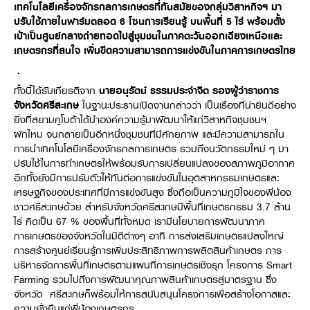
เทคโนโลยีเครื่องจักรกลการเกษตรที่ทันสมัยของกลุ่มวิสาหกิจฯ มา
วารสารออนไลน์
ปรับใช้ภายในฟาร์มตลอด 6 โซนการเรียนรู้ บนพื้นที่ 5 ไร่ พร้อมตั้ง
เป้าเป็นศูนย์กลางถ่ายทอดไปสู่ชุมชนในภาคตะวันออกเฉียงเหนือและ
เกษตรกรที่สนใจ เพิ่มขีดความสามารถการแข่งขันในภาคการเกษตรไทย
.
ทั้งนี้ได้รับเกียรติจาก
นายอนุรัตน์ ธรรมประจำจิต รองผู้ว่าราชการ
จังหวัดศรีสะเกษ
ในฐานะประธานเปิดงานกล่าวว่า เป็นเรื่องที่น่ายินดีอย่าง
ยิ่งที่สยามคูโบต้าได้นำองค์ความรู้มาพัฒนาให้แก่วิสาหกิจชุมชนฯ
ผักไหม จนกลายเป็นอีกหนึ่งชุมชนที่มีศักยภาพ และมีความสามารถใน
การนำเทคโนโลยีเครื่องจักรกลการเกษตร รวมถึงนวัตกรรมใหม่ ๆ มา
ปรับใช้ในการทำเกษตรให้พร้อมรับการเปลี่ยนแปลงของสภาพภูมิอากาศ
อีกทั้งยังมีการปรับตัวให้ทันต่อการแข่งขันในอุตสาหกรรมเกษตรและ
เศรษฐกิจของประเทศที่มีการแข่งขันสูง ซึ่งถือเป็นความภูมิใจของพี่น้อง
ชาวศรีสะเกษด้วย สำหรับจังหวัดศรีสะเกษมีพื้นที่เกษตรกรรม 3.7 ล้าน
ไร่ คิดเป็น 67 % ของพื้นที่ทั้งหมด เรามีนโยบายการพัฒนาภาค
การเกษตรของจังหวัดในมิติต่างๆ อาทิ การส่งเสริมเกษตรแปลงใหญ่
การสร้างศูนย์เรียนรู้การเพิ่มประสิทธิภาพการผลิตสินค้าเกษตร การ
บริหารจัดการพื้นที่เกษตรตามแผนที่การเกษตรเชิงรุก โครงการ Smart
Farming รวมไปถึงการพัฒนาคุณภาพสินค้าเกษตรสู่มาตรฐาน ซึ่ง
จังหวัด ศรีสะเกษก็พร้อมให้การสนับสนุนโครงการเพื่อสร้างโอกาสและ
ความยั่งยืนแก่พี่น้องเกษตรกร