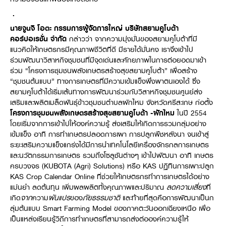
.
นายจูนจิ โอตะ กรรมการผู้จัดการใหญ่ บริษัทสยามคูโบต้า
คอร์ปอเรชั่น จำกัด
กล่าวว่า จากความมุ่งมั่นของสยามคูโบต้าที่มี
แนวคิดให้เกษตรกรมีคุณภาพชีวิตที่ดี มีรายได้มั่นคง เราจึงเข้าไป
ร่วมพัฒนาวิสาหกิจชุมชนที่มีจุดเด่นและศักยภาพในการต่อยอดมาเข้า
ร่วม “โครงการชุมชนพลังเกษตรสร้างสุขสยามคูโบต้า” เพื่อสร้าง
“ชุมชนต้นแบบ” ทางการเกษตรที่มีความเข้มแข็งพึ่งพาตนเองได้ ซึ่ง
สยามคูโบต้าได้เริ่มเส้นทางการพัฒนาร่วมกับวิสาหกิจชุมชนศูนย์ส่ง
เสริมและผลิตเมล็ดพันธุ์ข้าวชุมชนตำบลผักไหม จังหวัดศรีสะเกษ ก่อตั้ง
โครงการชุมชนพลังเกษตรสร้างสุขสยามคูโบต้า
-ผักไหม
ในปี 2554
โดยเริ่มจากการเข้าไปให้องค์ความรู้ ส่งเสริมให้เกิดการรวมกลุ่มอย่าง
เข้มแข็ง อาทิ การทำเกษตรปลอดการเผา การปลูกพืชหลังนา จนเข้าสู่
ระยะเสริมความแข็งแกร่งได้มีการนำเทคโนโลยีเครื่องจักรกลการเกษตร
และนวัตกรรมการเกษตร รวมถึงโซลูชันต่างๆ เข้าไปพัฒนา อาทิ เกษตร
ครบวงจร (KUBOTA (Agri) Solutions) หรือ KAS ปฏิทินการเพาะปลูก
KAS Crop Calendar Online ที่ช่วยให้เกษตรกรทำการเกษตรได้อย่าง
แม่นยำ ลดต้นทุน เพิ่มผลผลิตทั้งคุณภาพและปริมาณ
ลดความเสี่ยง
ที่
เกิด
จาก
ความ
ผันแปร
ของ
ภัยธรรมชาติ
และท้ายที่สุดคือการพัฒนาเป็นก
ลุ่มต้นแบบ Smart Farming Model ของภาคตะวันออกเฉียงเหนือ เพื่อ
เป็นแหล่งเรียนรู้วิถีการทำเกษตรที่สามารถส่งต่อองค์ความรู้ให้