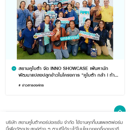
สยามคูโบต้า จัด INNO SHOWCASE เฟ้นหานัก
พัฒนาแปลงปลูกข้าวในโครงการ “คูโบต้า กล้า | ท้า |
ปลูก” ปีที่ 2
# ข่าวสารองค์กร
บริษัท สยามคูโบต้าคอร์ปอเรชั่น จำกัด ใช้งานคุกกี้บนแพลตฟอร์ม
Sitemap
นี้เพื่อวัตถุประสงค์ต่าง ๆ ตามที่ได้ระบุไว้ในนโยบายคุกกี้ของเราที่