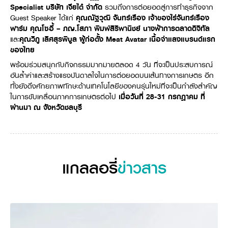
Specialist บริษัท เจียไต๋ จำกัด
รวมถึงการต่อยอดสู่การทำธุรกิจจาก
วารสารออนไลน์
Guest Speaker ได้แก่
คุณณัฐวุฒิ จันทร์เรือง เจ้าของไร่จันทร์เรือง
ฟาร์ม
คุณโซอี้ – ภญ.โสภา พิมพ์สิริพานิชย์ นางฟ้าการตลาดดิจิทัล
และ
คุณวิภู เลิศสุรพิบูล ผู้ก่อตั้ง Meat Avatar เนื้อจำแลงแบรนด์แรก
ของไทย
พร้อมร่วมสนุกกับกิจกรรมมากมายตลอด 4 วัน ที่จะเป็นประสบการณ์
อันล้ำค่าและสร้างแรงบันดาลใจในการต่อยอดบนเส้นทางการเกษตร อีก
ทั้งยังดึงศักยภาพทักษะด้านเทคโนโลยีของคนรุ่นใหม่ที่จะเป็นกำลังสำคัญ
ในการขับเคลื่อนภาคการเกษตรต่อไป
เมื่อวันที่ 28-31 กรกฎาคม ที่
ผ่านมา ณ จังหวัดชลบุรี
แกลลอรี่
ข่าวสาร