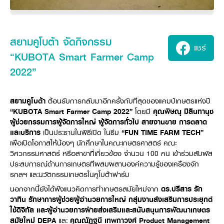
ศูนย์จำหน่ายกล้าแผ่นฯ
สมัครงาน
ประวัติบริษัท
สินค้าอื่น ๆ
ศูนย์จำหน่ายกล้าแผ่นคูโบต้า
สมัครงานคูโบต้า
วิสัยทัศน์และนโยบาย
ข่าวสาร
เครื่องจักรกลก่อสร้าง
สิ่งที่ผู้ลงทุนจะได้รับ
ตำแหน่งงานว่าง
4 หัวใจหลักของธุรกิจ
สยามคูโบต้า จัดกิจกรรม
รถขุดขนาดเล็ก
การลงทุนรายได้และจุดคุ้มทุน
ข่าวสาร
นักศึกษาฝึกงาน
แชร์
มาตรฐานสู่ความเป็นผู้นำในเอเชีย
ออนไลน์
โชว์รูม
“KUBOTA Smart Farmer Camp
อุปกรณ์ต่อพ่วงรถขุด
วัสดุอุปกรณ์
ข่าวและกิจกรรมที่แนะนำ
สวัสดิการพนักงาน
ธุรกิจต่างประเทศ
รถตักล้อยาง
ขั้นตอนการเข้าร่วมโครงการ
2022”
ข่าวสารองค์กร
บริการหลังการขาย
ที่มา
ติดต่อซื้อกล้าแผ่น
ข่าวกิจกรรมเพื่อสังคม
สินค้านวัตกรรมการเกษตร
สินค้าที่ส่งออก
เช่าซื้อ
โฆษณาคูโบต้า
โดรนการเกษตร
สยามคูโบต้า
ต้อนรับการกลับมาอีกครั้งกับที่สุดของแคมป์เกษตรแห่งปี
สำนักงานต่างประเทศ
“KUBOTA Smart Farmer Camp 2022”
โดยมี
คุณพิษณุ มิลินทานุช
ข่าวกิจกรรมเพื่อสังคม
คูโบต้า สโตร์
ศูนย์บริการในต่างประเทศ
ผู้ช่วยกรรมการผู้จัดการใหญ่ ผู้จัดการทั่วไป สายงานขาย การตลาด
โครงการตามแนวพระราชดำริ
และบริการ
เป็นประธานในพิธีเปิด ในธีม
“FUN TIME FARM TECH”
ประเทศคู่ค้า
KAS เกษตรครบวงจร
การพัฒนาชุมชน และสังคม
เพื่อเปิดโอกาสให้น้องๆ นักศึกษาในคณะเกษตรศาสตร์ คณะ
วิศวกรรมศาสตร์ หรือสาขาที่เกี่ยวข้อง จำนวน 100 คน เข้าร่วมสัมผัส
การศึกษา และเยาวชน
คูโบต้าฟาร์ม
ประสบการณ์ด้านการเกษตรที่ผสมผสานองค์ความรู้ของเครื่องจัก
สิ่งแวดล้อมความปลอดภัยและอาชีวอนามัย
รกลฯ และนวัตกรรมเกษตรในคูโบต้าฟาร์ม
คูโบต้าแฟมิลี่
คูโบต้าร่วมมือ
เกษตรร่วมใจ
นอกจากนี้ยังได้ฟังแนวคิดการทำเกษตรสมัยใหม่จาก
ดร.ปรีสาร รัก
วาทิน รักษาการผู้ช่วยผู้อำนวยการใหญ่ กลุ่มงานส่งเสริมการประยุกต์
โครงการ
เกษตรแปลงใหญ่
ภาษา
ไทย
English
ใช้ดิจิทัล และผู้อำนวยการฝ่ายส่งเสริมและสนับสนุนการพัฒนาเกษตร
เอกสารดาวน์โหลด
สมัยใหม่ DEPA
และ
คุณณัฏฐนี เทพกาวงค์ Product Management