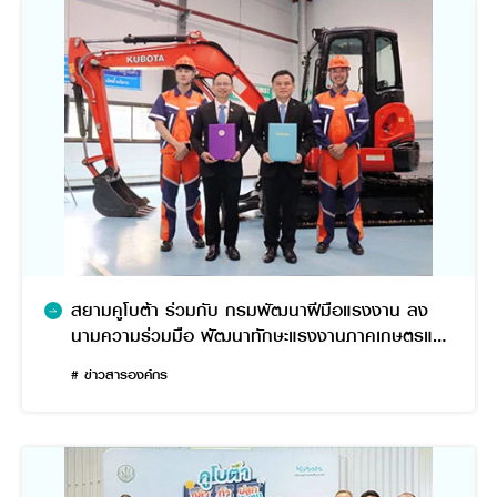
สยามคูโบต้า ร่วมกับ กรมพัฒนาฝีมือแรงงาน ลง
นามความร่วมมือ พัฒนาทักษะแรงงานภาคเกษตรและ
ก่อสร้าง รองรับการจ้างงาน
# ข่าวสารองค์กร