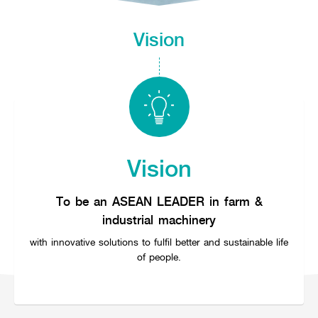
Seeding Center
Career
Company History
Other products
Seeding Center
Career
Vision & Mission
Vision
New Update
Construction
Offers
Job Positions
4 Core Pillars of Business
Mini-excavator
Investment
New Update
Internship Program
Asian Leader with International Standard
Online
Showroom
Mini-excavator Implement
Materials
News & Activity
Employee Welfare
International
Wheel Loader
Join the Network
Corporate News
Customer Service
Background
Contact
News & Social Activity
Agricultural Innovation
Export Products
Leasing
TVC
Drone
International Subsidiaries Offices
Vision
Social Activities
KUBOTA Store
International Service Centers
Royal Projects
Partners
KUBOTA (Agri) Solutions
To be an ASEAN LEADER in farm &
Community and Social Development
industrial machinery
Education and Youth
KUBOTA FARM
Environment, Safety and Occupational Health
with innovative solutions to fulfil better and sustainable life
of people.
KUBOTA FAMILY
KUBOTA and Farmer
co-operation
Large Scale Farm
language
ไทย
English
Learning Centre