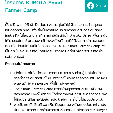
Seeding Center
Career
โครงการ KUBOTA Smart
Company History
Other products
Share
Seeding Center
Career
Farmer Camp
Vision & Mission
New Update
Construction
Offers
Job Positions
4 Core Pillars of Business
Mini-excavator
Investment
New Update
Internship Program
Asian Leader with International Standard
ตั้งแต่ปี พ.ศ. 2543 เป็นต้นมา สยามคูโบต้าได้จัดโครงการค่ายยุวชน
Online
Showroom
Mini-excavator Implement
Materials
News & Activity
Employee Welfare
เกษตรกรสยามคูโบต้า ซึ่งเป็นค่ายเปิดประสบการณ์ด้านการเกษตรและ
International
Wheel Loader
Join the Network
เรียนรู้เทคโนโลยีด้านการทำการเกษตรสมัยใหม่ ระดับภูมิภาค เพื่อกระตุ้น
Corporate News
Customer Service
Background
ให้เยาวชนไทยเห็นความสำคัญและสร้างทัศนคติที่ดีต่อการทำการเกษตร
Contact
News & Social Activity
Agricultural Innovation
ต่อมาได้ปรับเปลี่ยนเป็นโครงการ KUBOTA Smart Farmer Camp ซึ่ง
Export Products
Leasing
TVC
Drone
เป็นค่ายในระดับประเทศ โดยเปิดรับนิสิตและนักศึกษาจากทั่วประเทศเข้า
International Subsidiaries Offices
ร่วมกิจกรรม
Social Activities
KUBOTA Store
International Service Centers
กิจกรรมในโครงการ
Royal Projects
Partners
KUBOTA (Agri) Solutions
Community and Social Development
เปิดโลกเทคโนโลยีการเกษตรกับ KUBOTA เรียนรู้เทคโนโลยีด้าน
การทำการเกษตรสมัยใหม่ เพื่อช่วยให้เกษตรกรลดต้นทุน และเพิ่ม
Education and Youth
KUBOTA FARM
ผลผลิต และสร้างคุณค่าเพิ่มให้กับผลผลิต
Environment, Safety and Occupational Health
The Smart Farmer Game การสร้างธุรกิจเกษตรแบบจำลอง
KUBOTA FAMILY
KUBOTA and Farmer
co-operation
สถานการณ์ เพื่อให้เยาวชนได้รู้จักวางแผนการบริหารจัดการ เพื่อ
ให้เกิดประสิทธิภาพสูงสุด อันจะนำหลักการไปใช้ในชีวิตประจำวัน
Large Scale Farm
language
ไทย
English
พบกับแขกรับเชิญที่จะมาเพิ่มเติมมุมมอง สร้างแรงบันดาลใจ แบ่ง
Learning Centre
ปันประสบการณ์ทางด้านการเกษตรตลอดเปิดโลกกว้างให้กับผู้เข้า