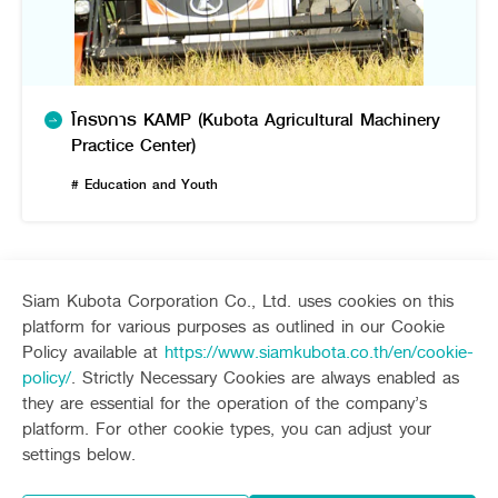
โครงการ KAMP (Kubota Agricultural Machinery
Practice Center)
# Education and Youth
Siam Kubota Corporation Co., Ltd. uses cookies on this
platform for various purposes as outlined in our Cookie
Sitemap
Policy available at
https://www.siamkubota.co.th/en/cookie-
policy/
. Strictly Necessary Cookies are always enabled as
Agriculture
Construction
they are essential for the operation of the company’s
Tractor
Mini-excavator
platform. For other cookie types, you can adjust your
Tractor implement
Mini-excavator Implement
Follow up channel
KUBOTA CONNECT :
settings below.
Combine Harvester
Wheel Loader
Rice Transplanter
Agricultural Innovation
Transplant Accessory