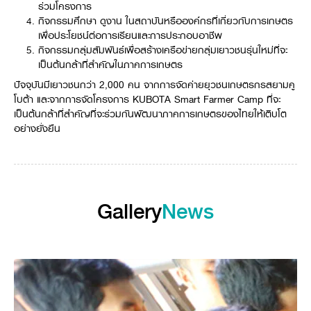
ร่วมโครงการ
Online Journal
กิจกรรมศึกษา ดูงาน ในสถาบันหรือองค์กรที่เกี่ยวกับการเกษตร
เพื่อประโยชน์ต่อการเรียนและการประกอบอาชีพ
กิจกรรมกลุ่มสัมพันธ์เพื่อสร้างเครือข่ายกลุ่มเยาวชนรุ่นใหม่ที่จะ
เป็นต้นกล้าที่สำคัญในภาคการเกษตร
ปัจจุบันมีเยาวชนกว่า 2,000 คน จากการจัดค่ายยุวชนเกษตรกรสยามคู
โบต้า และจากการจัดโครงการ KUBOTA Smart Farmer Camp ที่จะ
เป็นต้นกล้าที่สำคัญที่จะร่วมกันพัฒนาภาคการเกษตรของไทยให้เติบโต
อย่างยั่งยืน
Gallery
News