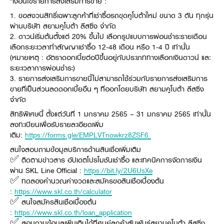
*เงื่อนไขรายการส่งเสริมการขาย :
Online Journal
1. ขอสงวนสิทธิ์เฉพาะลูกค้าที่เช่าซื้อรถขุดคูโบต้าใหม่ ขนาด 3 ตัน ทุกรุ่น
ผ่านบริษัท สยามคูโบต้า ลีสซิ่ง จำกัด
2. ดาวน์เริ่มต้นตั้งแต่ 20% ขึ้นไป เลือกรูปแบบการผ่อนชำระรายเดือน
เลือกระยะเวลาทำสัญญาเช่าซื้อ 12-48 เดือน หรือ 1-4 ปี เท่านั้น
(หมายเหตุ : อัตราดอกเบี้ยต่อปีขึ้นอยู่กับประเภททางเลือกเงินดาวน์ และ
ระยะเวลาการผ่อนชำระ)
3. รายการส่งเสริมการขายนี้ไม่สามารถใช้ร่วมกับรายการส่งเสริมการ
ขายที่เป็นส่วนลดดอกเบี้ยอื่น ๆ ที่ออกโดยบริษัท สยามคูโบต้า ลีสซิ่ง
จำกัด
สิทธิพิเศษนี้ ตั้งแต่วันที่ 1 มกราคม 2565 – 31 มกราคม 2565 เท่านั้น
ลงทะเบียนเพื่อรับรายละเอียดเพิ่ม
เติม:
https://forms.gle/EMPLVTnowkrz8ZSF6
สนใจสอบถามข้อมูลบริการด้านสินเชื่อเพิ่มเติม
✅ ติดตามข่าวสาร อัปเดตโปรโมชันเช่าซื้อ และเทคนิคการจัดการเงิน
ผ่าน SKL Line Official :
https://bit.ly/2U6UsXe
✅ ทดลองคำนวณค่างวดและสมัครขอสินเชื่อเบื้องต้น
:
https://www.skl.co.th/calculator
✅ สนใจสมัครสินเชื่อเบื้องต้น
:
https://www.skl.co.th/loan_application
✅ สอบถามข้อมูลเพิ่มเติมได้ที่ศูนย์ลูกค้าสัมพันธ์สยามคูโบต้า ลีสซิ่ง