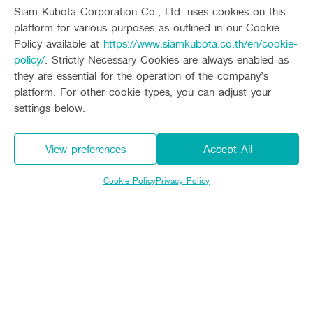
Siam Kubota Corporation Co., Ltd. uses cookies on this
platform for various purposes as outlined in our Cookie
Promotion
Policy available at
https://www.siamkubota.co.th/en/cookie-
Expire
policy/
. Strictly Necessary Cookies are always enabled as
they are essential for the operation of the company’s
platform. For other cookie types, you can adjust your
settings below.
View preferences
Accept All
Cookie Policy
Privacy Policy
แคมเปญ “รถขุดคูโบต้า ขุดแหลกแจกโชค”
Promotion
Expire