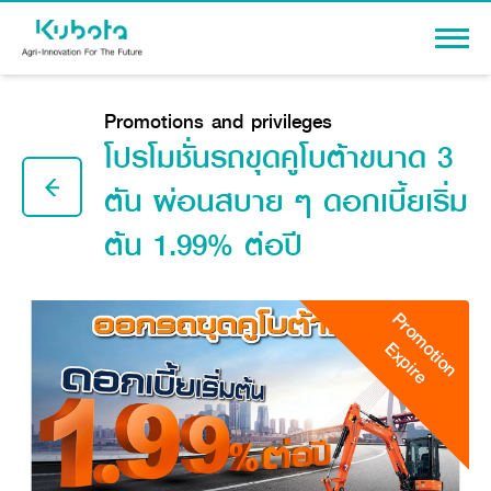
Sign In
Promotions and privileges
โปรโมชั่นรถขุดคูโบต้าขนาด 3
ตัน ผ่อนสบาย ๆ ดอกเบี้ยเริ่ม
ต้น 1.99% ต่อปี
PRODUCTS
Agriculture
PROMOTION
Tractor
Promotion
Knowledge
Tractor implement
Expire
Combine Harvester
Dealers
Rice Transplanter
Machinery
Transplant Accessory
Corporate
Diesel Engine
Machinery
About Us
Power Tiller