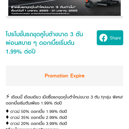
Seeding Center
Career
Company History
Other products
Seeding Center
Career
Vision & Mission
New Update
Construction
Offers
Job Positions
4 Core Pillars of Business
Mini-excavator
Investment
New Update
Internship Program
Asian Leader with International Standard
Online
Showroom
Mini-excavator Implement
Materials
News & Activity
โปรโมชั่นรถขุดคูโบต้าขนาด 3 ตัน
Employee Welfare
International
Share
Wheel Loader
Join the Network
Corporate News
ผ่อนสบาย ๆ ดอกเบี้ยเริ่มต้น
Customer Service
Background
Contact
News & Social Activity
Agricultural Innovation
1.99% ต่อปี
Export Products
Leasing
TVC
Drone
International Subsidiaries Offices
Social Activities
KUBOTA Store
International Service Centers
Royal Projects
Promotion Expire
Partners
KUBOTA (Agri) Solutions
Community and Social Development
Education and Youth
KUBOTA FARM
Environment, Safety and Occupational Health
⚡️ เดือนนี้ เดือนเดียว เมื่อซื้อรถขุดคูโบต้าใหม่ขนาด 3 ตัน ทุกรุ่น พิเศษ!
ดอกเบี้ยเริ่มต้นเพียง 1.99% ต่อปี
KUBOTA FAMILY
KUBOTA and Farmer
co-operation
♦️ ดาวน์ 50% ดอกเบี้ย 1.99% ต่อปี
Large Scale Farm
language
♦️ ดาวน์ 35% ดอกเบี้ย 2.99% ต่อปี
ไทย
English
♦️ ดาวน์ 20% ดอกเบี้ย 3.99% ต่อปี
Learning Centre