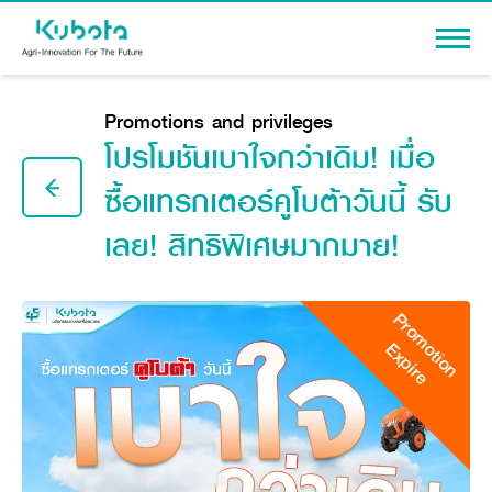
Sign In
Promotions and privileges
โปรโมชันเบาใจกว่าเดิม! เมื่อ
ซื้อแทรกเตอร์คูโบต้าวันนี้ รับ
เลย! สิทธิพิเศษมากมาย!
PRODUCTS
Agriculture
PROMOTION
Tractor
Promotion
Knowledge
Tractor implement
Expire
Combine Harvester
Dealers
Rice Transplanter
Machinery
Transplant Accessory
Corporate
Diesel Engine
Machinery
About Us
Power Tiller