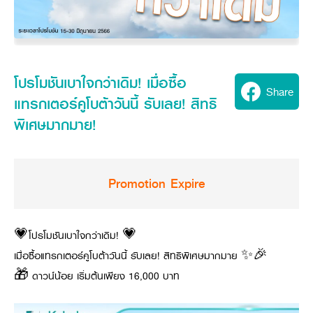
Seeding Center
Career
Company History
Other products
Seeding Center
Career
Vision & Mission
New Update
Construction
Offers
Job Positions
4 Core Pillars of Business
Mini-excavator
Investment
New Update
Internship Program
Asian Leader with International Standard
Online
Showroom
Mini-excavator Implement
Materials
News & Activity
โปรโมชันเบาใจกว่าเดิม! เมื่อซื้อ
Employee Welfare
International
Share
Wheel Loader
Join the Network
Corporate News
แทรกเตอร์คูโบต้าวันนี้ รับเลย! สิทธิ
Customer Service
Background
Contact
News & Social Activity
Agricultural Innovation
พิเศษมากมาย!
Export Products
Leasing
TVC
Drone
International Subsidiaries Offices
Social Activities
KUBOTA Store
International Service Centers
Royal Projects
Promotion Expire
Partners
KUBOTA (Agri) Solutions
Community and Social Development
Education and Youth
KUBOTA FARM
Environment, Safety and Occupational Health
💗โปรโมชันเบาใจกว่าเดิม! 💗
KUBOTA FAMILY
เมื่อซื้อแทรกเตอร์คูโบต้าวันนี้ รับเลย! สิทธิพิเศษมากมาย ✨🎉
KUBOTA and Farmer
co-operation
🎁 ดาวน์น้อย เริ่มต้นเพียง 16,000 บาท
Large Scale Farm
language
ไทย
English
Learning Centre