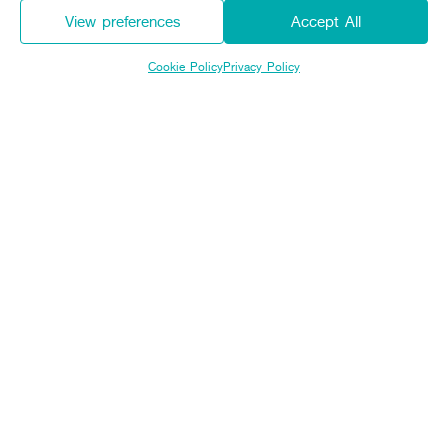
Expire
View preferences
Accept All
Cookie Policy
Privacy Policy
เงื่อนไขรายละเอียดรายการส่งเสริมการขาย
แทรกเตอร์คูโบต้า L-SERIES AIR CABIN
Sitemap
Agriculture
Construction
Tractor
Mini-excavator
Tractor implement
Mini-excavator Implement