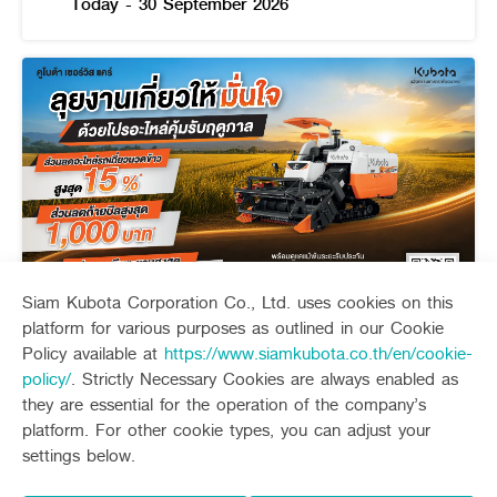
Today - 30 September 2026
Siam Kubota Corporation Co., Ltd. uses cookies on this
platform for various purposes as outlined in our Cookie
คูโบต้า เซอร์วิส แคร์ (ไตรมาส 3)
Policy available at
https://www.siamkubota.co.th/en/cookie-
policy/
. Strictly Necessary Cookies are always enabled as
Today - 30 September 2026
they are essential for the operation of the company’s
platform. For other cookie types, you can adjust your
Promotion
settings below.