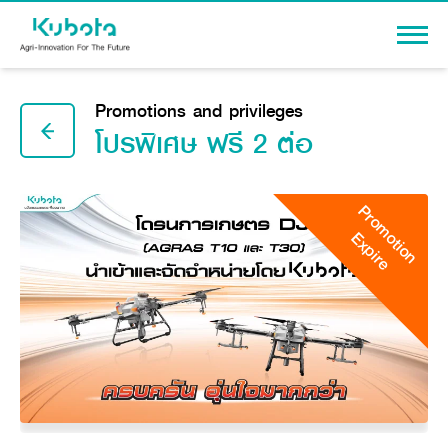
Sign In
Promotions and privileges
โปรพิเศษ ฟรี 2 ต่อ
Promotion
PRODUCTS
Expire
Agriculture
PROMOTION
Tractor
Knowledge
Tractor implement
Combine Harvester
Dealers
Rice Transplanter
Machinery
Transplant Accessory
Corporate
Diesel Engine
Machinery
About Us
Power Tiller