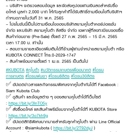
– บริษัทฯ จะตรวจสอบข้อมูล และจัดส่งคูปองแทนเงินสดสำหรับซื้อ
อะไหล่ มูลค่า 2,000 บาท ให้กับลูกค้าที่ได้รับสิทธิ์ตามเงื่อนไขที่บริษัทฯ
กำหนดภายในวันที่ 31 พ.ค. 2565
– โปรโมชันนี้เป็นไปตามเงื่อนไขของบริษัทสยามคูโบต้าคอร์ปอเรชั่น
จำกัด และบริษัท สยามคูโบต้า ลีสซิ่ง จำกัด เฉพาะผู้ที่ลงทะเบียนจองซื้อ
สินค้าก่อนขาย (Pre-Sale) ตั้งแต่ 27 ก.พ. 2565 – 15 มี.ค. 2565
เวลา 17.00 น. เท่านั้น
– สอบถามรายละเอียดเพิ่มเติมได้ที่ร้านผู้แทนจำหน่ายสยามคูโบต้า หรือ
KUBOTA CONNECT โทร.0-2029-1747
– สินค้าพร้อมขายตั้งแต่ 1 เม.ย. 2565 เป็นต้นไป
#KUBOTA
#คูโบต้า
#นวัตกรรมเกษตรเพื่ออนาคต
#โดรน
การเกษตร
#โดรนพ่นยา
#โดรน8ลิตร
#โดรน30ลิตร
✅ อัปเดตข่าวสารและกิจกรรมพิเศษจากคูโบต้ากันได้ที่ Facebook :
Siam Kubota Club
✅ ดูสินค้า และข้อมูลต่าง ๆ ของสยามคูโบต้าได้ที่เว็บไซต์
:
https://bit.ly/3lnTO5y
✅ สั่งซื้ออะไหล่ และสินค้าพรีเมี่ยมจากคูโบต้าได้ที่ KUBOTA Store
:
https://bit.ly/3o7kh9g
✅ อัปเดตสิทธิพิเศษมากมายสำหรับลูกค้าคูโบต้า ผ่าน Line Official
Account : @siamkubota (
https://bit.ly/2T92dyJ
)