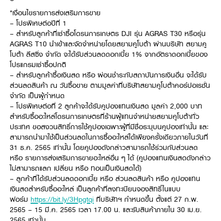
Online Journal
*เงื่อนไขรายการส่งเสริมการขาย
– โปรพิเศษต่อปีที่ 1
– สำหรับลูกค้าที่เช่าซื้อโดรนการเกษตร DJI รุ่น AGRAS T30 หรือรุ่น
AGRAS T10 นำเข้าและจัดจำหน่ายโดยสยามคูโบต้า ผ่านบริษัท สยามคู
โบต้า ลีสซิ่ง จำกัด จะได้รับส่วนลดดอกเบี้ย 1% จากอัตราดอกเบี้ยของ
โปรแกรมเช่าซื้อปกติ
– สำหรับลูกค้าซื้อเงินสด หรือ ผ่อนชำระกับสถาบันการเงินอื่น จะได้รับ
ส่วนลดสินค้า ณ วันซื้อขาย ตามมูลค่าที่บริษัทสยามคูโบต้าคอร์ปอเรชั่น
จำกัด เป็นผู้กำหนด
– โปรพิเศษต่อที่ 2 ลูกค้าจะได้รับคูปองแทนเงินสด มูลค่า 2,000 บาท
สำหรับซื้ออะไหล่โดรนการเกษตรที่ร้านผู้แทนจำหน่ายสยามคูโบต้าทั่ว
ประเทศ ขอสงวนสิทธิ์การใช้คูปองเฉพาะผู้ที่มีชื่อระบุบนคูปองเท่านั้น และ
สามารถนำมาใช้เป็นส่วนลดในการซื้ออะไหล่ได้เพียงครั้งเดียวภายในวันที่
31 ธ.ค. 2565 เท่านั้น โดยคูปองดังกล่าวสามารถใช้ร่วมกับส่วนลด
หรือ รายการส่งเสริมการขายอะไหล่อื่น ๆ ได้ (คูปองแทนเงินสดดังกล่าว
ไม่สามารถแลก เปลี่ยน หรือ ทอนเป็นเงินสดได้)
– ลูกค้าที่ได้รับส่วนลดดอกเบี้ย หรือ ส่วนลดสินค้า หรือ คูปองแทน
เงินสดสำหรับซื้ออะไหล่ เป็นลูกค้าที่ลงทะเบียนจองสิทธิ์ในแบบ
ฟอร์ม
https://bit.ly/3Hpgtqi
ที่บริษัทฯ กำหนดขึ้น ตั้งแต่ 27 ก.พ.
2565 – 15 มี.ค. 2565 เวลา 17.00 น. และรับสินค้าภายใน 30 เม.ย.
2565 เท่านั้น