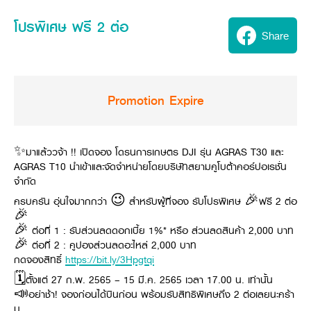
Seeding Center
Career
Company History
Other products
Seeding Center
Career
โปรพิเศษ ฟรี 2 ต่อ
Vision & Mission
New Update
Share
Construction
Offers
Job Positions
4 Core Pillars of Business
Mini-excavator
Investment
New Update
Internship Program
Asian Leader with International Standard
Online
Showroom
Mini-excavator Implement
Materials
News & Activity
Employee Welfare
International
Wheel Loader
Join the Network
Corporate News
Promotion Expire
Customer Service
Background
Contact
News & Social Activity
Agricultural Innovation
Export Products
Leasing
TVC
Drone
International Subsidiaries Offices
✨มาแล้ววจ้า !! เปิดจอง โดรนการเกษตร DJI รุ่น AGRAS T30 และ
Social Activities
KUBOTA Store
International Service Centers
AGRAS T10 นำเข้าและจัดจำหน่ายโดยบริษัทสยามคูโบต้าคอร์ปอเรชั่น
Royal Projects
จำกัด
Partners
KUBOTA (Agri) Solutions
Community and Social Development
ครบครัน อุ่นใจมากกว่า 😉 สำหรับผู้ที่จอง รับโปรพิเศษ 🎉ฟรี 2 ต่อ
Education and Youth
🎉
KUBOTA FARM
🎉 ต่อที่ 1 : รับส่วนลดดอกเบี้ย 1%* หรือ ส่วนลดสินค้า 2,000 บาท
Environment, Safety and Occupational Health
🎉 ต่อที่ 2 : คูปองส่วนลดอะไหล่ 2,000 บาท
KUBOTA FAMILY
KUBOTA and Farmer
co-operation
กดจองสิทธิ์
https://bit.ly/3Hpgtqi
Large Scale Farm
🗓ตั้งแต่ 27 ก.พ. 2565 – 15 มี.ค. 2565 เวลา 17.00 น. เท่านั้น
language
ไทย
English
📣อย่าช้า! จองก่อนได้บินก่อน พร้อมรับสิทธิพิเศษถึง 2 ต่อเลยนะคร้า
Learning Centre
บ