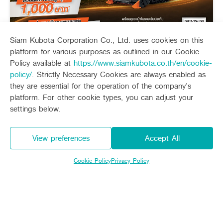
Siam Kubota Corporation Co., Ltd. uses cookies on this
platform for various purposes as outlined in our Cookie
คูโบต้า เซอร์วิส แคร์ (ไตรมาส 3)
Policy available at
https://www.siamkubota.co.th/en/cookie-
policy/
. Strictly Necessary Cookies are always enabled as
Today - 30 September 2026
they are essential for the operation of the company’s
platform. For other cookie types, you can adjust your
Promotion
settings below.
Expire
View preferences
Accept All
Cookie Policy
Privacy Policy