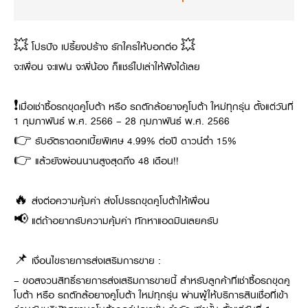
Online Journal
💥 โปรปัง เปรี้ยงปร้าง รักใครให้บอกต่อ 💥
จะเพื่อน จะแฟน จะพี่น้อง ก็แชร์ไปเล่าให้ฟังได้เลย
❗เมื่อเช่าซื้อรถขุดคูโบต้า หรือ รถตักล้อยางคูโบต้า ใหม่ทุกรุ่น ตั้งแต่วันที่
1 กุมภาพันธ์ พ.ศ. 2566 – 28 กุมภาพันธ์ พ.ศ. 2566
👉 รับอัตราดอกเบี้ยพิเศษ 4.99% ต่อปี ดาวน์ต่ำ 15%
👉 แล้วยังผ่อนนานสูงสุดถึง 48 เดือน!!
🔥 ส่งต่อความคุ้มค่า ส่งโปรรถขุดคูโบต้าให้เพื่อน
📢 แต่ถ้าอยากรับความคุ้มค่า ทักหาแอดมินเลยครับ
📌 เงื่อนไขรายการส่งเสริมการขาย :
– ขอสงวนสิทธิ์รายการส่งเสริมการขายนี้ สำหรับลูกค้าที่เช่าซื้อรถขุดคู
โบต้า หรือ รถตักล้อยางคูโบต้า ใหม่ทุกรุ่น ผ่านผู้ให้บริการสินเชื่อที่เข้า