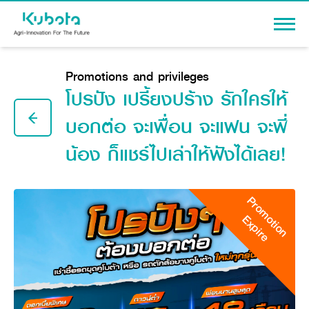
Sign In
Promotions and privileges
โปรปัง เปรี้ยงปร้าง รักใครให้
บอกต่อ จะเพื่อน จะแฟน จะพี่
น้อง ก็แชร์ไปเล่าให้ฟังได้เลย!
PRODUCTS
Agriculture
PROMOTION
Tractor
Promotion
Knowledge
Tractor implement
Expire
Combine Harvester
Dealers
Rice Transplanter
Machinery
Transplant Accessory
Corporate
Diesel Engine
Machinery
About Us
Power Tiller