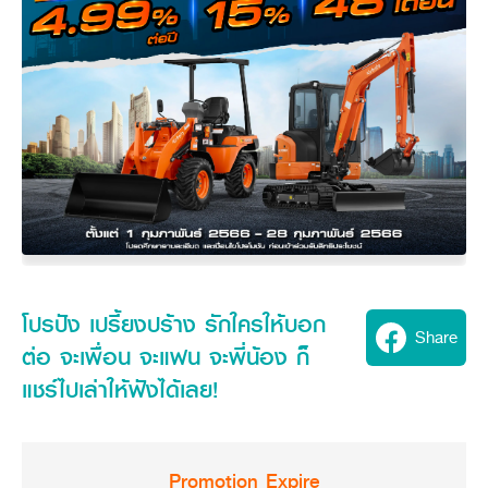
Seeding Center
Career
Company History
Other products
Seeding Center
Career
Vision & Mission
New Update
Construction
Offers
Job Positions
4 Core Pillars of Business
Mini-excavator
Investment
New Update
Internship Program
Asian Leader with International Standard
Online
Showroom
Mini-excavator Implement
Materials
News & Activity
Employee Welfare
International
Wheel Loader
Join the Network
Corporate News
Customer Service
Background
Contact
News & Social Activity
Agricultural Innovation
Export Products
Leasing
TVC
Drone
International Subsidiaries Offices
Social Activities
KUBOTA Store
International Service Centers
Royal Projects
Partners
KUBOTA (Agri) Solutions
Community and Social Development
โปรปัง เปรี้ยงปร้าง รักใครให้บอก
Share
Education and Youth
KUBOTA FARM
ต่อ จะเพื่อน จะแฟน จะพี่น้อง ก็
Environment, Safety and Occupational Health
แชร์ไปเล่าให้ฟังได้เลย!
KUBOTA FAMILY
KUBOTA and Farmer
co-operation
Large Scale Farm
language
ไทย
English
Learning Centre
Promotion Expire