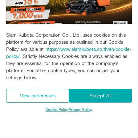
Siam Kubota Corporation Co., Ltd. uses cookies on this
platform for various purposes as outlined in our Cookie
คูโบต้า เซอร์วิส แคร์ (ไตรมาส 3)
Policy available at
https://www.siamkubota.co.th/en/cookie-
policy/
. Strictly Necessary Cookies are always enabled as
Today - 30 September 2026
they are essential for the operation of the company’s
platform. For other cookie types, you can adjust your
Promotion
settings below.
Expire
View preferences
Accept All
Cookie Policy
Privacy Policy