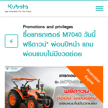
Sign In
Promotions and privileges
ซื้อแทรกเตอร์ M7040 วันนี้
ฟรีดาวน์* ผ่อนปีหน้า แถม
ผ่อนแบบไม่มีงวดย่อย
PRODUCTS
Agriculture
PROMOTION
Tractor
Promotion
Knowledge
Tractor implement
Expire
Combine Harvester
Dealers
Rice Transplanter
Machinery
Transplant Accessory
Corporate
Diesel Engine
Machinery
About Us
Power Tiller