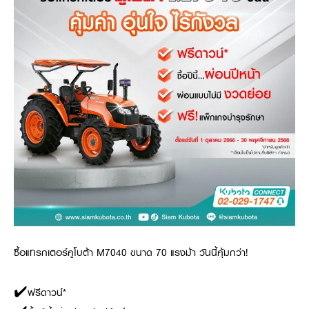
ซื้อแทรกเตอร์คูโบต้า M7040 ขนาด 70 แรงม้า วันนี้คุ้มกว่า!
✔️ฟรีดาวน์*