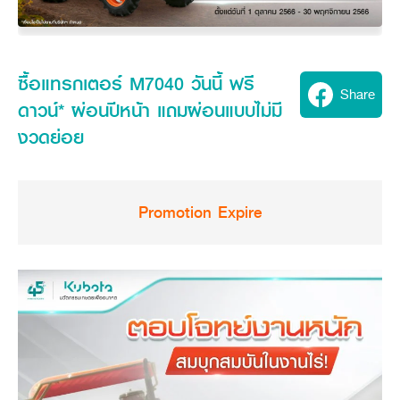
Seeding Center
Career
Company History
Other products
Seeding Center
Career
Vision & Mission
New Update
Construction
Offers
Job Positions
4 Core Pillars of Business
Mini-excavator
Investment
New Update
ซื้อแทรกเตอร์ M7040 วันนี้ ฟรี
Internship Program
Asian Leader with International Standard
Online
Showroom
Share
Mini-excavator Implement
Materials
News & Activity
Employee Welfare
ดาวน์* ผ่อนปีหน้า แถมผ่อนแบบไม่มี
International
Wheel Loader
Join the Network
Corporate News
งวดย่อย
Customer Service
Background
Contact
News & Social Activity
Agricultural Innovation
Export Products
Leasing
TVC
Drone
International Subsidiaries Offices
Social Activities
Promotion Expire
KUBOTA Store
International Service Centers
Royal Projects
Partners
KUBOTA (Agri) Solutions
Community and Social Development
Education and Youth
KUBOTA FARM
Environment, Safety and Occupational Health
KUBOTA FAMILY
KUBOTA and Farmer
co-operation
Large Scale Farm
language
ไทย
English
Learning Centre