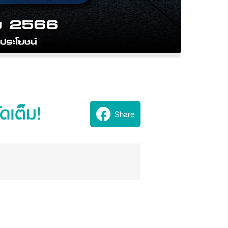
ดเต็ม!
Share