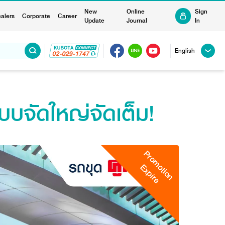
New
Online
Sign
alers
Corporate
Career
Update
Journal
In
English
บจัดใหญ่จัดเต็ม!
Promotion
Expire