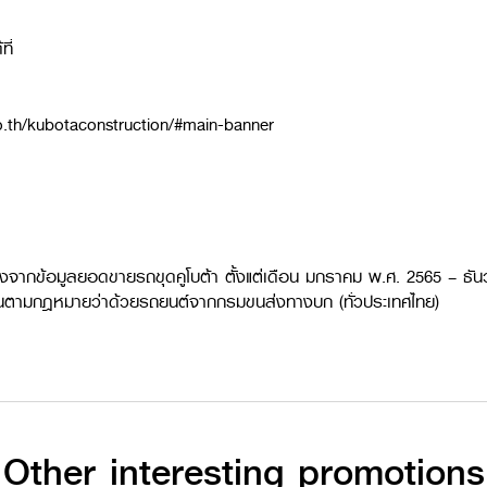
ี่
.th/kubotaconstruction/#main-banner
จากข้อมูลยอดขายรถขุดคูโบต้า ตั้งแต่เดือน มกราคม พ.ศ. 2565 – ธัน
ะเบียนตามกฎหมายว่าด้วยรถยนต์จากกรมขนส่งทางบก (ทั่วประเทศไทย)
Other interesting promotions