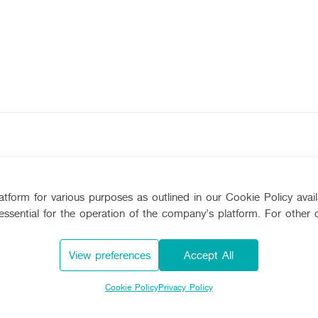
Dealers
Contact Us
Machinery
Whistleblower
tform for various purposes as outlined in our Cookie Policy avai
ement
Seeding Center
Career
essential for the operation of the company’s platform. For other 
New Update
Corporate
New Update
on
About Us
Social Activitie
View preferences
Accept All
International
TVC
Learning Centr
Cookie Policy
Privacy Policy
Online Journal