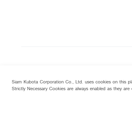
Agriculture
Construction
Tractor
Mini-excavator
Siam Kubota Corporation Co., Ltd. uses cookies on this pla
Tractor implement
Mini-excavator Impl
Strictly Necessary Cookies are always enabled as they are 
Combine Harvester
Wheel Loader
Rice Transplanter
Agricultural Innovati
Transplant Accessory
Drone
Diesel Engine
Power Tiller
Other products