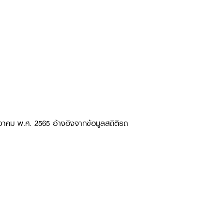
วาคม พ.ศ. 2565 อ้างอิงจากข้อมูลสถิติรถ