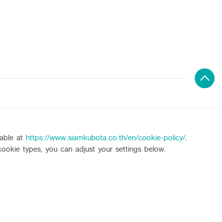
Customer Service
 System
Leasing
lable at
https://www.siamkubota.co.th/en/cookie-policy/
.
KUBOTA Store
cookie types, you can adjust your settings below.
Online Showroom
KUBOTA (Agri) Solutions
s
KUBOTA FARM
Chat
e