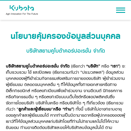
Sign In
นโยบายคุ้มครองข้อมูลส่วนบุคคล
บริษัทสยามคูโบต้าคอร์ปอเรชั่น จำกัด
PRODUCTS
บริษัทสยามคูโบต้าคอร์ปอเรชั่น จำกัด
(เรียกว่า
“บริษัท”
หรือ
“เรา”
) จะ
เก็บรวบรวม ใช้ และเปิดเผย (เรียกรวมกันว่า “ประมวลผล”) ข้อมูลส่วน
Agriculture
PROMOTION
บุคคลของผู้ที่เข้าร่วมกิจกรรมส่งเสริมการขายของบริษัท ผู้เข้าร่วมงาน
Tractor
ผู้เยี่ยมชม ตลอดจนบุคคลอื่น ๆ ที่ให้ข้อมูลทั้งทางเอกสารหรือทาง
Knowledge
Tractor implement
อิเล็กทรอนิกส์ หรือลงทะเบียนเพื่อเข้าร่วมงาน งานอีเวนต์ นิทรรศการ
หรือกิจกรรมอื่น ๆ หรือลงทะเบียนบนเว็บไซต์หรือแอปพลิเคชันซึ่ง
Combine Harvester
Dealers
จัดการโดยบริษัท บริษัทในเครือ หรือบริษัทใด ๆ ที่เกี่ยวข้อง (เรียกรวม
Rice Transplanter
กันว่า “
ลูกค้าและผู้เยี่ยมชม
“
หรือ “ท่าน”
) ทั้งนี้ บริษัทไม่อาจทราบอายุ
Machinery
Transplant Accessory
ของลูกค้าและผู้เยี่ยมชมได้ หากท่านเป็นบิดามารดาหรือผู้ปกครองของผู้
Corporate
Diesel Engine
Machinery
เยาว์ที่ให้ข้อมูลส่วนบุคคลแก่บริษัทโดยที่ท่านไม่ทราบและไม่ได้ให้ความ
About Us
ยินยอม ท่านอาจติดต่อบริษัทและขอให้บริษัทลบข้อมูลนั้นได้ ตาม
Power Tiller