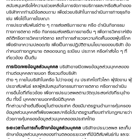
Online Journal
สนับสนุนหรือให้ความช่วยเหลือในการจัดการบริการและ/หรือสินค้าของ
บริษัทหากท่านมีข้อสอบถาม เพื่อช่วยบริษัทในการดำเนินการทางธุรกิจ
เช่น เพื่อใช้ในการโฆษณา
การประชาสัมพันธ์ต่าง ๆ การส่งเสริมการขาย หรือ ดำเนินกิจกรรม
ทางการตลาด หรือ กิจกรรมส่งเสริมการขายอื่น ๆ เพื่อการวิเคราะห์เชิง
สถิติหรือการวิเคราะห์ตลาด และทำการสำรวจความคิดเห็นของผู้บริโภค
เพื่อรักษาความปลอดภัย เพื่อเป็นการปฏิบัติตามนโยบายของบริษัท ข้อ
กำหนดทางกฎหมาย ตลอดจนกฎ ระเบียบ ประกาศ หรือคำสั่งใด ๆ ที่
เกี่ยวข้อง เป็นต้น
การเปิดเผยข้อมูลส่วนบุคคล
บริษัทอาจเปิดเผยข้อมูลส่วนบุคคลของ
ท่านต่อบุคคลภายนอก ซึ่งรวมถึงบริษัท
ต่าง ๆ ภายในบริษัทในเครือ ไม่ว่าจะอยู่ ณ ประเทศใดทั่วโลก ผู้จัดงาน ผู้
ประชาสัมพันธ์ และผู้สนับสนุนกิจกรรมทางการตลาด หรือการดำเนิน
การอื่นใดที่เกี่ยวข้อง เพื่อการประมวลผลตามวัตถุประสงค์ดังที่ระบุข้าง
ต้น ทั้งนี้ บุคคลภายนอกหรือนิติบุคคล
ที่กล่าวมาข้างต้นซึ่งอยู่ในต่างประเทศ ต้องมีมาตรฐานด้านการคุ้มครอง
ข้อมูลส่วนบุคคลที่เพียงพอและ/หรือได้มาตรฐานเทียบเท่ากับกฎหมายว่า
ด้วยการคุ้มครองข้อมูลส่วนบุคคลของประเทศไทย
ระยะเวลาในการเก็บรักษาข้อมูลส่วนบุคคล
บริษัทจะประมวลผล และเก็บ
รักษาข้อมูลส่วนบุคคลของท่านตลอดระยะเวลาที่มีนิติสัมพันธ์กัน และจะ