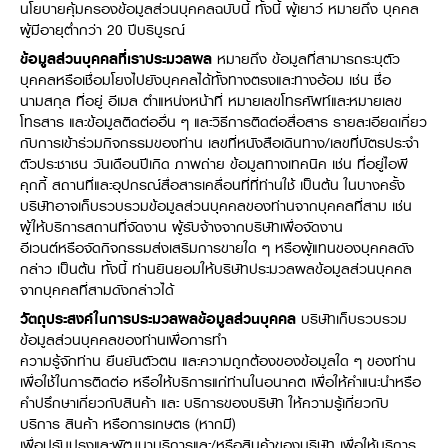
Seeding Center
Career
นโยบายคุ้มครองข้อมูลส่วนบุคคลฉบับนี้ ทั้งนี้ ผู้เยาว์ หมายถึง บุคคล
Company History
Other products
Seeding Center
ผู้มีอายุต่ำกว่า 20 ปีบริบูรณ์
Career
Vision & Mission
New Update
Construction
Offers
ข้อมูลส่วนบุคคลที่เราประมวลผล
หมายถึง ข้อมูลที่สามารถระบุตัว
Job Positions
4 Core Pillars of Business
บุคคลหรือเชื่อมโยงไปยังบุคคลได้ทั้งทางตรงและทางอ้อม เช่น ชื่อ
Mini-excavator
Investment
New Update
Internship Program
Asian Leader with International Standard
Online
Showroom
นามสกุล ที่อยู่ อีเมล ตำแหน่งหน้าที่ หมายเลขโทรศัพท์และหมายเลข
Mini-excavator Implement
Materials
News & Activity
Employee Welfare
โทรสาร และข้อมูลติดต่ออื่น ๆ และวิธีการติดต่อสื่อสาร รายละเอียดเกี่ยว
International
Wheel Loader
Join the Network
Corporate News
กับการเข้าร่วมกิจกรรมของท่าน เลขที่หนังสือเดินทาง/เลขที่บัตรประจำ
Customer Service
Background
Contact
ตัวประชาชน วันเดือนปีเกิด ภาพถ่าย ข้อมูลทางเทคนิค เช่น ที่อยู่ไอพี
News & Social Activity
Agricultural Innovation
คุกกี้ สถานที่และอุปกรณ์สื่อสารเคลื่อนที่ที่ท่านใช้ เป็นต้น ในบางครั้ง
Export Products
Leasing
TVC
Drone
บริษัทอาจเก็บรวบรวมข้อมูลส่วนบุคคลของท่านจากบุคคลที่สาม เช่น
International Subsidiaries Offices
Social Activities
ผู้ให้บริการสถานที่จัดงาน ผู้รับจ้างจากบริษัทเพื่อจัดงาน
KUBOTA Store
International Service Centers
อีเวนต์หรือจัดกิจกรรมส่งเสริมการขายใด ๆ หรือผู้แทนของบุคคลดัง
Royal Projects
Partners
กล่าว เป็นต้น ทั้งนี้ ท่านยินยอมให้บริษัทประมวลผลข้อมูลส่วนบุคคล
KUBOTA (Agri) Solutions
Community and Social Development
จากบุคคลที่สามดังกล่าวได้
Education and Youth
วัตถุประสงค์ในการประมวลผลข้อมูลส่วนบุคคล
บริษัทเก็บรวบรวม
KUBOTA FARM
Environment, Safety and Occupational Health
ข้อมูลส่วนบุคคลของท่านเพื่อการทำ
ความรู้จักท่าน ยืนยันตัวตน และความถูกต้องของข้อมูลใด ๆ ของท่าน
KUBOTA FAMILY
KUBOTA and Farmer
co-operation
เพื่อใช้ในการติดต่อ หรือให้บริการแก่ท่านในอนาคต เพื่อให้คำแนะนำหรือ
Large Scale Farm
คำปรึกษาเกี่ยวกับสินค้า และ บริการของบริษัท ให้ความรู้เกี่ยวกับ
language
ไทย
English
บริการ สินค้า หรือการเกษตร (หากมี)
Learning Centre
เพื่อปรับปรุงและพัฒนาบริการและ/หรือสินค้าของบริษัท เพื่อให้บริการ