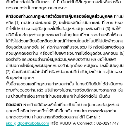
เก็บรักษาต่อไปอีกเป็นเวลา 10 ปี นับแต่วันที่สิ้นสุดความสัมพันธ์ หรือ
อาจนานกว่านั้นหากกฎหมายอนุญาต
สิทธิของท่านตามกฎหมายว่าด้วยการคุ้มครองข้อมูลส่วนบุคคล
ท่านมี
สิทธิ (1) ถอนความยินยอม (2) ขอให้บริษัทดำเนินการลบ ทำลาย หรือ
ทำให้ไม่สามารถระบุตัวบุคคลได้ซึ่งข้อมูลส่วนบุคคลของท่าน (3) ขอให้
บริษัทโอนข้อมูลส่วนบุคคลของท่านในรูปแบบที่สามารถอ่านหรือใช้งาน
ได้ทั่วไปด้วยเครื่องมือหรืออุปกรณ์ที่ทำงานโดยอัตโนมัติไปยังผู้ควบคุม
ข้อมูลส่วนบุคคลอื่น (4) คัดค้านการเก็บรวบรวม ใช้ หรือเปิดเผยข้อมูล
ส่วนบุคคลของท่าน หรือขอให้บริษัทระงับการใช้ข้อมูลส่วนบุคคลนั้น (5)
ขอเข้าถึง และขอรับสำเนาข้อมูลส่วนบุคคลของท่าน (6) ขอให้บริษัท
ดำเนินการให้ข้อมูลส่วนบุคคลของท่านถูกต้อง สมบูรณ์ และเป็นปัจจุบัน
(7) ร้องเรียนต่อเจ้าหน้าที่ หรือหน่วยงานที่กำกับดูแลด้านการคุ้มครอง
ข้อมูลส่วนบุคคล
ทั้งนี้ตามขอบเขตที่กฎหมายกำหนดเท่านั้น ในกรณีที่บริษัทได้ดำเนินการ
ตามคำขอของท่านแล้ว บริษัทอาจไม่สามารถจัดบริการบางรายการ เช่น
แนะนำสินค้าหรือบริการที่ท่านขอรับให้แก่ท่านได้อีกต่อไป เป็นต้น
ติดต่อเรา
หากท่านมีข้อสงสัยใดเกี่ยวกับนโยบายคุ้มครองข้อมูลส่วน
บุคคลนี้ หรือประสงค์ที่จะใช้สิทธิเกี่ยวกับ การประมวลผลข้อมูลส่วน
บุคคลของท่าน ท่านสามารถติดต่อสอบถามได้ที่ E-mail :
skc_g.dpo@kubota.com
หรือ KUBOTA Connect : 02-0291747