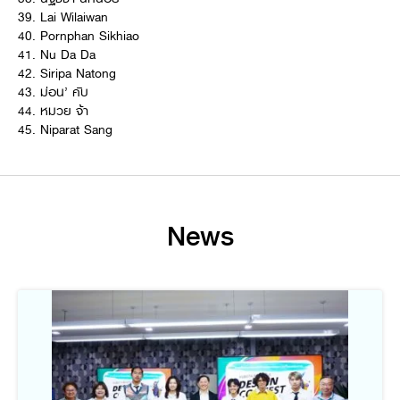
39. Lai Wilaiwan
40. Pornphan Sikhiao
41. Nu Da Da
42. Siripa Natong
43. ม่อน’ คับ
44. หมวย จ้า
45. Niparat Sang
News