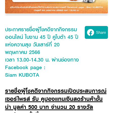
Seeding Center
Career
Company History
Other products
Seeding Center
Career
Vision & Mission
New Update
Construction
Offers
Job Positions
4 Core Pillars of Business
Mini-excavator
Investment
New Update
Internship Program
Asian Leader with International Standard
Online
Showroom
Mini-excavator Implement
Materials
ประกาศรายชื่อผู้โชคดีจากกิจกรรม
News & Activity
Employee Welfare
Share
International
Wheel Loader
Join the Network
Corporate News
ออนไลน์ ในงาน 45 ปี คูโบต้า 45 ปี
Customer Service
Background
Contact
News & Social Activity
Agricultural Innovation
แห่งความสุข วันเสาร์ที่ 20
Export Products
Leasing
TVC
Drone
พฤษภาคม 2566
International Subsidiaries Offices
Social Activities
เวลา 13.00-14.30 น. ผ่านช่องทาง
KUBOTA Store
International Service Centers
Royal Projects
Facebook page :
Partners
KUBOTA (Agri) Solutions
Community and Social Development
Siam KUBOTA
Education and Youth
KUBOTA FARM
Environment, Safety and Occupational Health
รายชื่อผู้โชคดีจากกิจกรรมเปิดประสบการณ์
KUBOTA FAMILY
KUBOTA and Farmer
co-operation
เซอร์ไพรส์ รับ คูปองแทนเงินสดร้านค้าชั้น
Large Scale Farm
language
ไทย
English
นำ มูลค่า 500 บาท จำนวน 20 รางวัล
Learning Centre