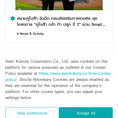
สยามคูโบต้า จับมือ กรมส่งเสริมการเกษตร ลุย
โครงการ “คูโบต้า กล้า ท้า ปลูก ปี 2” ชวน Smart
Farmer ทั่วไทย แข่งเพาะปลูกข้าวชิงถ้วยพระราช
# News & Activity
ทานฯ และเงินรางวัลรวม 1 ล้านบาท
Siam Kubota Corporation Co., Ltd. uses cookies on this
platform for various purposes as outlined in our Cookie
Sitemap
Policy available at
https://www.siamkubota.co.th/en/cookie-
policy/
. Strictly Necessary Cookies are always enabled as
Agriculture
Construction
they are essential for the operation of the company’s
Tractor
Mini-excavator
platform. For other cookie types, you can adjust your
Tractor implement
Mini-excavator Implement
Follow up channel
KUBOTA CONNECT :
settings below.
Combine Harvester
Wheel Loader
Rice Transplanter
Agricultural Innovation
Transplant Accessory
Drone
View preferences
Accept All
Diesel Engine
Privacy Policy
Privacy Policy and Consent