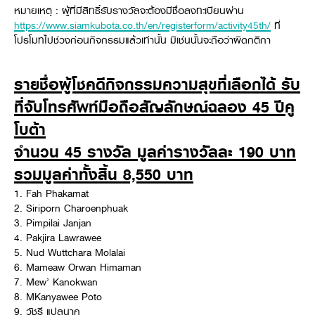
หมายเหตุ : ผู้ที่มีสิทธิ์รับรางวัลจะต้องมีชื่อลงทะเบียนผ่าน
https://www.siamkubota.co.th/en/registerform/activity45th/
​ ที่
โปรโมทไปช่วงก่อนกิจกรรมแล้วเท่านั้น​ มิเช่นนั้นจะถือว่าผิดกติกา
รายชื่อผู้โชคดีกิจกรรมความสุขที่เลือกได้ รับ
ที่จับโทรศัพท์มือถือสัญลักษณ์ฉลอง 45 ปีคู
โบต้า
จำนวน 45 รางวัล มูลค่ารางวัลละ 190 บาท
รวมมูลค่าทั้งสิ้น 8,550 บาท
1. Fah Phakamat
2. Siriporn Charoenphuak
3. Pimpilai Janjan
4. Pakjira Lawrawee
5. Nud Wuttchara Molalai
6. Mameaw Orwan Himaman
7. Mew’ Kanokwan
8. MKanyawee Poto
9. วัชรี แปลนาค