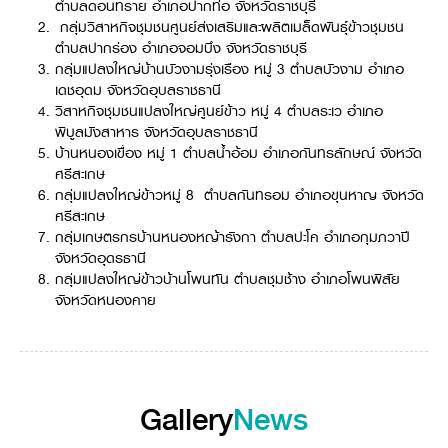
ตำบลดอนทราย อำเภอปากท่อ จังหวัดราชบุรี
Online Journal
กลุ่มวิสาหกิจชุมชนศูนย์ส่งเสริมและผลิตเมล็ดพันธุ์ข้าวชุมชน
ตำบลปากร่อง อำเภอจอมบึง จังหวัดราชบุรี
กลุ่มแปลงใหญ่บ้านบัวงามรุ่งเรือง หมู่ 3 ตำบลบัวงาม อำเภอ
เดชอุดม จังหวัดอุบลราชธานี
วิสาหกิจชุมชนแปลงใหญ่ศูนย์ข้าว หมู่ 4 ตำบลระเว อำเภอ
พิบูลมังสาหาร จังหวัดอุบลราชธานี
บ้านหนองเขื่อง หมู่ 1 ตำบลน้ำอ้อม อำเภอกันทรลักษณ์ จังหวัด
ศรีสะเกษ
กลุ่มแปลงใหญ่ข้าวหมู่ 8 ตำบลกันทรอม อำเภอขุนหาญ จังหวัด
ศรีสะเกษ
กลุ่มเกษตรกรบ้านหนองหญ้ารังกา ตําบลปะโค อําเภอกุมภวาปี
จังหวัดอุดรธานี
กลุ่มแปลงใหญ่ข้าวบ้านโพนทัน ตําบลชุมช้าง อําเภอโพนพิสัย
จังหวัดหนองคาย
Gallery
News