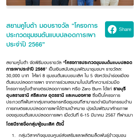
Seeding Center
Career
Company History
Other products
Seeding Center
Career
Vision & Mission
New Update
Construction
Offers
Job Positions
4 Core Pillars of Business
สยามคูโบต้า มอบรางวัล “โครงการ
Mini-excavator
Investment
New Update
Internship Program
Share
Asian Leader with International Standard
Online
Showroom
ประกวดชุมชนต้นแบบปลอดการเผา
Mini-excavator Implement
Materials
News & Activity
Employee Welfare
International
Wheel Loader
Join the Network
ประจำปี 2566”
Corporate News
Customer Service
Background
Contact
News & Social Activity
Agricultural Innovation
Export Products
Leasing
TVC
Drone
สยามคูโบต้า จัดพิธีมอบรางวัล
“โครงการประกวดชุมชนต้นแบบปลอด
International Subsidiaries Offices
การเผาประจำปี 2566
” เป็นเงินสนับสนุนพัฒนาชุมชนฯ รางวัลละ
Social Activities
KUBOTA Store
International Service Centers
30,000 บาท ให้แก่ 8 ชุมชนต้นแบบชนะเลิศ ใน 5 จังหวัดนำร่องเมือง
Royal Projects
ต้นแบบปลอดการเผา
จากการร่วมลงนามในบันทึกความร่วมมือ
Partners
KUBOTA (Agri) Solutions
Community and Social Development
โครงการคูโบต้าเกษตรปลอดการเผา หรือ Zero Burn ได้แก่
ราชบุรี
อุบลราชธานี ศรีสะเกษ อุดรธานี และหนองคาย
ซึ่งเป็นโครงการ
Education and Youth
KUBOTA FARM
ประกวดที่เฟ้นหากลุ่มเกษตรกรหรือชุมชนที่สามารถดำเนินกิจกรรมด้าน
Environment, Safety and Occupational Health
การเกษตรแบบปลอดการเผาได้ตามเป้าหมาย มุ่งเน้นพัฒนาศักยภาพ
KUBOTA FAMILY
ของชุมชนต้นแบบปลอดการเผา เมื่อวันที่ 6-15 มีนาคม 2567 ที่ผ่านมา
KUBOTA and Farmer
co-operation
โดยมีรายชื่อกลุ่มผู้ชนะเลิศ ดังนี้
Large Scale Farm
language
ไทย
English
Learning Centre
กลุ่มวิสาหกิจชุมชนศูนย์ส่งเสริมและผลิตเมล็ดพันธุ์ข้าวชุมชน