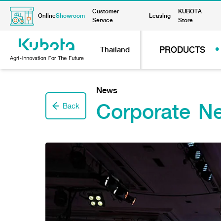
Customer
KUBOTA
Online
Showroom
Leasing
Service
Store
PRODUCTS
Thailand
News
Corporate N
Back